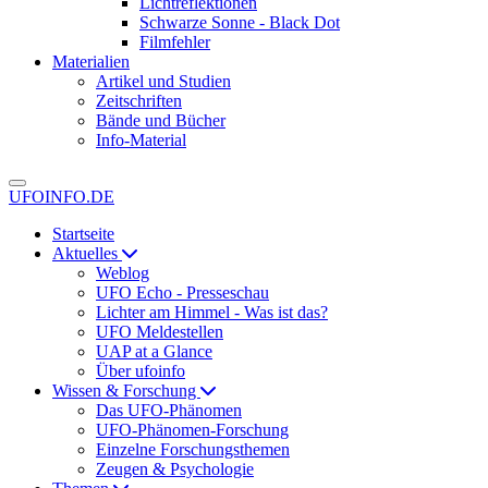
Lichtreflektionen
Schwarze Sonne - Black Dot
Filmfehler
Materialien
Artikel und Studien
Zeitschriften
Bände und Bücher
Info-Material
UFOINFO.DE
Startseite
Aktuelles
Weblog
UFO Echo - Presseschau
Lichter am Himmel - Was ist das?
UFO Meldestellen
UAP at a Glance
Über ufoinfo
Wissen & Forschung
Das UFO-Phänomen
UFO-Phänomen-Forschung
Einzelne Forschungsthemen
Zeugen & Psychologie