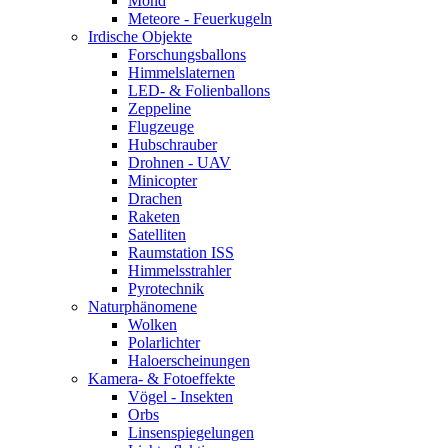
Mond
Meteore - Feuerkugeln
Irdische Objekte
Forschungsballons
Himmelslaternen
LED- & Folienballons
Zeppeline
Flugzeuge
Hubschrauber
Drohnen - UAV
Minicopter
Drachen
Raketen
Satelliten
Raumstation ISS
Himmelsstrahler
Pyrotechnik
Naturphänomene
Wolken
Polarlichter
Haloerscheinungen
Kamera- & Fotoeffekte
Vögel - Insekten
Orbs
Linsenspiegelungen