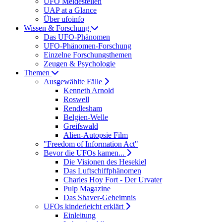
UFO Meldestellen
UAP at a Glance
Über ufoinfo
Wissen & Forschung
Das UFO-Phänomen
UFO-Phänomen-Forschung
Einzelne Forschungsthemen
Zeugen & Psychologie
Themen
Ausgewählte Fälle
Kenneth Arnold
Roswell
Rendlesham
Belgien-Welle
Greifswald
Alien-Autopsie Film
"Freedom of Information Act"
Bevor die UFOs kamen...
Die Visionen des Hesekiel
Das Luftschiffphänomen
Charles Hoy Fort - Der Urvater
Pulp Magazine
Das Shaver-Geheimnis
UFOs kinderleicht erklärt
Einleitung