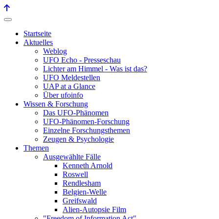
Startseite
Aktuelles
Weblog
UFO Echo - Presseschau
Lichter am Himmel - Was ist das?
UFO Meldestellen
UAP at a Glance
Über ufoinfo
Wissen & Forschung
Das UFO-Phänomen
UFO-Phänomen-Forschung
Einzelne Forschungsthemen
Zeugen & Psychologie
Themen
Ausgewählte Fälle
Kenneth Arnold
Roswell
Rendlesham
Belgien-Welle
Greifswald
Alien-Autopsie Film
"Freedom of Information Act"