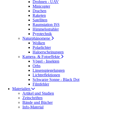
Drohnen - UAV
Minicopter
Drachen
Raketen
Satelliten
Raumstation ISS
Himmelsstrahler
Pyrotechnik
Naturphänomene
Wolken
Polarlichter
Haloerscheinungen
Kamera- & Fotoeffekte
Vögel - Insekten
Orbs
Linsenspiegelungen
Lichtreflektionen
Schwarze Sonne - Black Dot
Filmfehler
Materialien
Artikel und Studien
Zeitschriften
Bände und Bücher
Info-Material