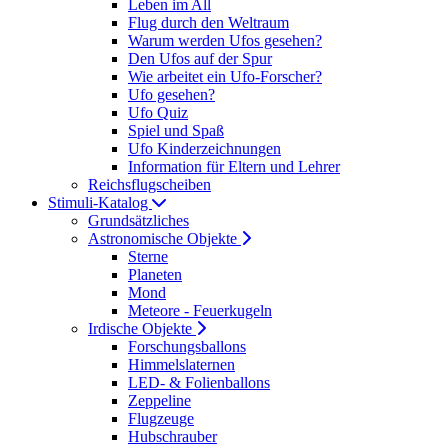
Leben im All
Flug durch den Weltraum
Warum werden Ufos gesehen?
Den Ufos auf der Spur
Wie arbeitet ein Ufo-Forscher?
Ufo gesehen?
Ufo Quiz
Spiel und Spaß
Ufo Kinderzeichnungen
Information für Eltern und Lehrer
Reichsflugscheiben
Stimuli-Katalog
Grundsätzliches
Astronomische Objekte
Sterne
Planeten
Mond
Meteore - Feuerkugeln
Irdische Objekte
Forschungsballons
Himmelslaternen
LED- & Folienballons
Zeppeline
Flugzeuge
Hubschrauber