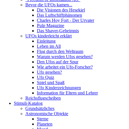
Bevor die UFOs kamen...
Die Visionen des Hesekiel
Das Luftschiffphänomen
Charles Hoy Fort - Der Urvater
Pulp Magazine
Das Shaver-Geheimnis
UFOs kinderleicht erklärt
Einleitung
Leben im All
Flug durch den Weltraum
Warum werden Ufos gesehen?
Den Ufos auf der Spur
Wie arbeitet ein Ufo-Forscher?
Ufo gesehen?
Ufo Quiz
Spiel und Spaß
Ufo Kinderzeichnungen
Information für Eltern und Lehrer
Reichsflugscheiben
Stimuli-Katalog
Grundsätzliches
Astronomische Objekte
Sterne
Planeten