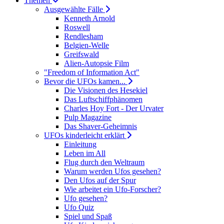
Themen
Ausgewählte Fälle
Kenneth Arnold
Roswell
Rendlesham
Belgien-Welle
Greifswald
Alien-Autopsie Film
"Freedom of Information Act"
Bevor die UFOs kamen...
Die Visionen des Hesekiel
Das Luftschiffphänomen
Charles Hoy Fort - Der Urvater
Pulp Magazine
Das Shaver-Geheimnis
UFOs kinderleicht erklärt
Einleitung
Leben im All
Flug durch den Weltraum
Warum werden Ufos gesehen?
Den Ufos auf der Spur
Wie arbeitet ein Ufo-Forscher?
Ufo gesehen?
Ufo Quiz
Spiel und Spaß