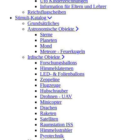
Ufo Kinderzeichnungen
Information für Eltern und Lehrer
Reichsflugscheiben
Stimuli-Katalog
Grundsätzliches
Astronomische Objekte
Sterne
Planeten
Mond
Meteore - Feuerkugeln
Irdische Objekte
Forschungsballons
Himmelslaternen
LED- & Folienballons
Zeppeline
Flugzeuge
Hubschrauber
Drohnen - UAV
Minicopter
Drachen
Raketen
Satelliten
Raumstation ISS
Himmelsstrahler
Pyrotechnik