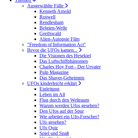
Themen
Ausgewählte Fälle
Kenneth Arnold
Roswell
Rendlesham
Belgien-Welle
Greifswald
Alien-Autopsie Film
"Freedom of Information Act"
Bevor die UFOs kamen...
Die Visionen des Hesekiel
Das Luftschiffphänomen
Charles Hoy Fort - Der Urvater
Pulp Magazine
Das Shaver-Geheimnis
UFOs kinderleicht erklärt
Einleitung
Leben im All
Flug durch den Weltraum
Warum werden Ufos gesehen?
Den Ufos auf der Spur
Wie arbeitet ein Ufo-Forscher?
Ufo gesehen?
Ufo Quiz
Spiel und Spaß