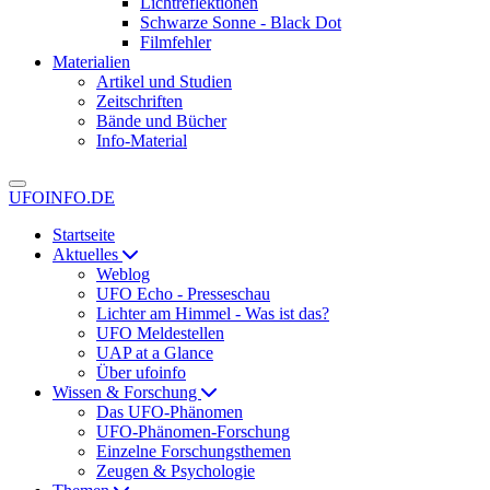
Lichtreflektionen
Schwarze Sonne - Black Dot
Filmfehler
Materialien
Artikel und Studien
Zeitschriften
Bände und Bücher
Info-Material
UFOINFO.DE
Startseite
Aktuelles
Weblog
UFO Echo - Presseschau
Lichter am Himmel - Was ist das?
UFO Meldestellen
UAP at a Glance
Über ufoinfo
Wissen & Forschung
Das UFO-Phänomen
UFO-Phänomen-Forschung
Einzelne Forschungsthemen
Zeugen & Psychologie