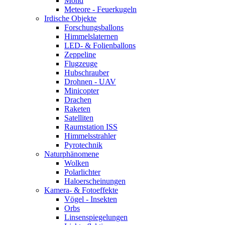
Mond
Meteore - Feuerkugeln
Irdische Objekte
Forschungsballons
Himmelslaternen
LED- & Folienballons
Zeppeline
Flugzeuge
Hubschrauber
Drohnen - UAV
Minicopter
Drachen
Raketen
Satelliten
Raumstation ISS
Himmelsstrahler
Pyrotechnik
Naturphänomene
Wolken
Polarlichter
Haloerscheinungen
Kamera- & Fotoeffekte
Vögel - Insekten
Orbs
Linsenspiegelungen