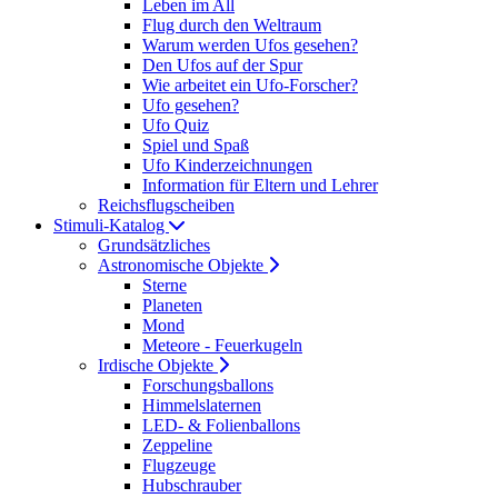
Leben im All
Flug durch den Weltraum
Warum werden Ufos gesehen?
Den Ufos auf der Spur
Wie arbeitet ein Ufo-Forscher?
Ufo gesehen?
Ufo Quiz
Spiel und Spaß
Ufo Kinderzeichnungen
Information für Eltern und Lehrer
Reichsflugscheiben
Stimuli-Katalog
Grundsätzliches
Astronomische Objekte
Sterne
Planeten
Mond
Meteore - Feuerkugeln
Irdische Objekte
Forschungsballons
Himmelslaternen
LED- & Folienballons
Zeppeline
Flugzeuge
Hubschrauber