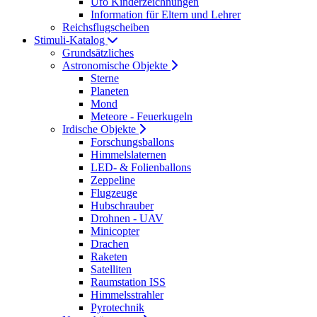
Ufo Kinderzeichnungen
Information für Eltern und Lehrer
Reichsflugscheiben
Stimuli-Katalog
Grundsätzliches
Astronomische Objekte
Sterne
Planeten
Mond
Meteore - Feuerkugeln
Irdische Objekte
Forschungsballons
Himmelslaternen
LED- & Folienballons
Zeppeline
Flugzeuge
Hubschrauber
Drohnen - UAV
Minicopter
Drachen
Raketen
Satelliten
Raumstation ISS
Himmelsstrahler
Pyrotechnik