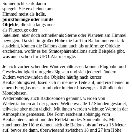
Sonnenlicht stark daran
spiegelt. Sie erscheinen am
Himmel meist als
helle,
punktförmige oder runde
Objekte
, die sich langsamer
als Flugzeuge oder
Satelliten, aber doch schneller als Sterne oder Planeten am Himmel
bewegen. Da sich in großer Höhe die Luft im Balloninneren stark
ausdehnt, können die Ballons dann auch als unförmige Objekte
erscheinen, wofür es bei Stratosphärenballons auch Beispiele gibt,
was auch schon für UFO-Alarm sorgte.
Je nach vorherrschenden Windverhältnissen können Flugbahn und
Geschwindigkeit unregelmäßig sein und sich jederzeit ändern.
Zudem verschwinden die Objekte häufig nach kurzer
Beobachtungszeit, lösen sich in mehrere Teile auf, und erscheinen in
einem Fernglas meist rund oder in einer Phasengestalt ähnlich den
Mondphasen.
Wetterballone, auch Radiosonden genannt, werden von
Wetterstationen auf der ganzen Welt etwa alle 12 Stunden gestartet,
teilweise aber nicht täglich. Mit ihnen werden wichtige Werte in der
Atmosphäre gemessen. Die Form erscheint abhängig vom
Beobachterstandort und der Reflektion des Sonnenlichts. Mit
zunehmender Höhe dehnen sich die Ballons bis auf etwa 15 Meter
auf, bevor sie dann, überwiegend zwischen 18 und 27 km Höhe,