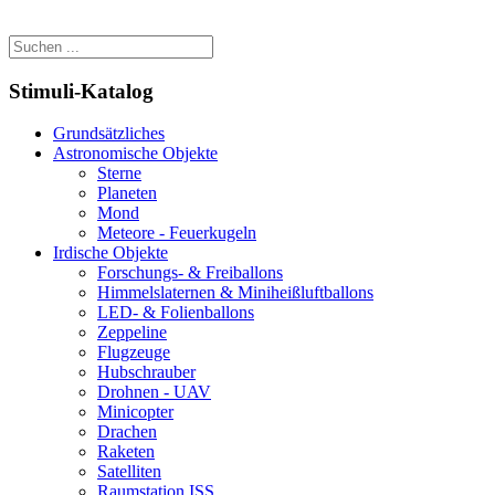
Stimuli-Katalog
Grundsätzliches
Astronomische Objekte
Sterne
Planeten
Mond
Meteore - Feuerkugeln
Irdische Objekte
Forschungs- & Freiballons
Himmelslaternen & Miniheißluftballons
LED- & Folienballons
Zeppeline
Flugzeuge
Hubschrauber
Drohnen - UAV
Minicopter
Drachen
Raketen
Satelliten
Raumstation ISS