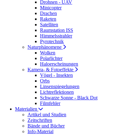
Drohnen - UAV
Minicopter
Drachen
Raketen
Satelliten
Raumstation ISS
Himmelsstrahler
Pyrotechnik
Naturphänomene
Wolken
Polarlichter
Haloerscheinungen
Kamera- & Fotoeffekte
Vögel - Insekten
Orbs
Linsenspiegelungen
Lichtreflektionen
Schwarze Sonne - Black Dot
Filmfehler
Materialien
Artikel und Studien
Zeitschriften
Bände und Bücher
Info-Material