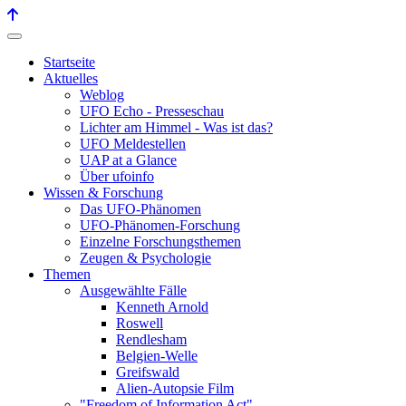
Startseite
Aktuelles
Weblog
UFO Echo - Presseschau
Lichter am Himmel - Was ist das?
UFO Meldestellen
UAP at a Glance
Über ufoinfo
Wissen & Forschung
Das UFO-Phänomen
UFO-Phänomen-Forschung
Einzelne Forschungsthemen
Zeugen & Psychologie
Themen
Ausgewählte Fälle
Kenneth Arnold
Roswell
Rendlesham
Belgien-Welle
Greifswald
Alien-Autopsie Film
"Freedom of Information Act"