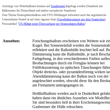
Aufstiege von Wetterballonen können auf
Sondenjagd
abgefragt werden (Standorte mit
Ballonstarts für Deutschland und andere europäische Standorte)
Zum Thema Stratosphärenballons und UFO-Meldungen informiert auch das argentinische
Unternehmen StratoCat auf einer eigenen Seite (
Googleübersetzung aus dem Spanischen
).
Presseartikel "
US-Militär testet Überwachung per Stratosphären-Ballon
"
Aussehen:
Forschungsballons erscheinen von Weitem wie ei
Kugel. Bei Sonneneinfall werden die Sonnenstrahl
reflektiert und die Ballonhülle leuchtet hell auf. B
Dämmerung kann die Ballonhülle, je nach Bescha
Farbgebung, in den verschiedensten Farben aufle
Beobachtungen durch ein Fernglas können bei
Fehlfokussierung zu optischen Täuschungen führ
Objekt dreiecks- oder pyramidenförmig wirken las
Abenddämmerung kann der Ballon noch von der
angeleuchtet werden, obwohl diese für den Beobac
am Firmament untergegangen ist.
Heißluftballons werden auch in Dunkelheit gefah
haben dann ein ähnliches Aussehen wie Modellhei
Sie sind besonders hell in ihrer Erscheinungsweis
Gasbrenner die Hülle erleuchten.