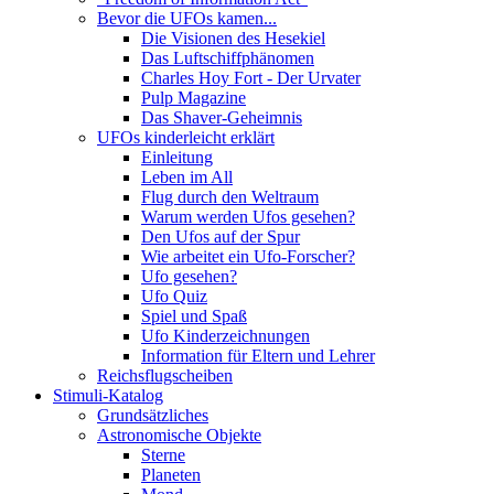
Bevor die UFOs kamen...
Die Visionen des Hesekiel
Das Luftschiffphänomen
Charles Hoy Fort - Der Urvater
Pulp Magazine
Das Shaver-Geheimnis
UFOs kinderleicht erklärt
Einleitung
Leben im All
Flug durch den Weltraum
Warum werden Ufos gesehen?
Den Ufos auf der Spur
Wie arbeitet ein Ufo-Forscher?
Ufo gesehen?
Ufo Quiz
Spiel und Spaß
Ufo Kinderzeichnungen
Information für Eltern und Lehrer
Reichsflugscheiben
Stimuli-Katalog
Grundsätzliches
Astronomische Objekte
Sterne
Planeten