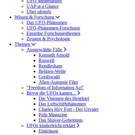
UFO Meldestellen
UAP at a Glance
Über ufoinfo
Wissen & Forschung
Das UFO-Phänomen
UFO-Phänomen-Forschung
Einzelne Forschungsthemen
Zeugen & Psychologie
Themen
Ausgewählte Fälle
Kenneth Arnold
Roswell
Rendlesham
Belgien-Welle
Greifswald
Alien-Autopsie Film
"Freedom of Information Act"
Bevor die UFOs kamen...
Die Visionen des Hesekiel
Das Luftschiffphänomen
Charles Hoy Fort - Der Urvater
Pulp Magazine
Das Shaver-Geheimnis
UFOs kinderleicht erklärt
Einleitung