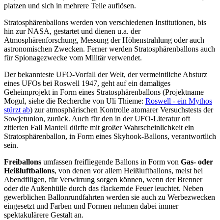
platzen und sich in mehrere Teile auflösen.
Stratosphärenballons werden von verschiedenen Institutionen, bis
hin zur NASA, gestartet und dienen u.a. der
Atmosphärenforschung, Messung der Höhenstrahlung oder auch
astronomischen Zwecken. Ferner werden Stratosphärenballons auch
für Spionagezwecke vom Militär verwendet.
Der bekannteste UFO-Vorfall der Welt, der vermeintliche Absturz
eines UFOs bei Roswell 1947, geht auf ein damaliges
Geheimprojekt in Form eines Stratosphärenballons (Projektname
Mogul, siehe die Recherche von Uli Thieme:
Roswell - ein Mythos
stürzt ab
) zur atmosphärischen Kontrolle atomarer Versuchstests der
Sowjetunion, zurück. Auch für den in der UFO-Literatur oft
zitierten Fall Mantell dürfte mit großer Wahrscheinlichkeit ein
Stratosphärenballon, in Form eines Skyhook-Ballons, verantwortlich
sein.
Freiballons
umfassen freifliegende Ballons in Form von
Gas- oder
Heißluftballons
, von denen vor allem Heißluftballons, meist bei
Abendflügen, für Verwirrung sorgen können, wenn der Brenner
oder die Außenhülle durch das flackernde Feuer leuchtet. Neben
gewerblichen Ballonrundfahrten werden sie auch zu Werbezwecken
eingesetzt und Farben und Formen nehmen dabei immer
spektakulärere Gestalt an.