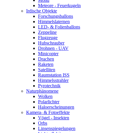
Mond
Meteore - Feuerkugeln
Irdische Objekte
Forschungsballons
Himmelslaternen
LED- & Folienballons
Zeppeline
Flugzeuge
Hubschrauber
Drohnen - UAV
Minicopter
Drachen
Raketen
Satelliten
Raumstation ISS
Himmelsstrahler
Pyrotechnik
Naturphänomene
Wolken
Polarlichter
Haloerscheinungen
Kamera- & Fotoeffekte
Vögel - Insekten
Orbs
Linsenspiegelungen