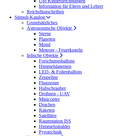
Ufo Kinderzeichnungen
Information für Eltern und Lehrer
Reichsflugscheiben
Stimuli-Katalog
Grundsätzliches
Astronomische Objekte
Sterne
Planeten
Mond
Meteore - Feuerkugeln
Irdische Objekte
Forschungsballons
Himmelslaternen
LED- & Folienballons
Zeppeline
Flugzeuge
Hubschrauber
Drohnen - UAV
Minicopter
Drachen
Raketen
Satelliten
Raumstation ISS
Himmelsstrahler
Pyrotechnik