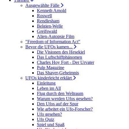
Themen
Ausgewählte Fälle
Kenneth Arnold
Roswell
Rendlesham
Belgien-Welle
Greifswald
Alien-Autopsie Film
"Freedom of Information Act"
Bevor die UFOs kamen...
Die Visionen des Hesekiel
Das Luftschiffphänomen
Charles Hoy Fort - Der Urvater
Pulp Magazine
Das Shaver-Geheimnis
UFOs kinderleicht erklärt
Einleitung
Leben im All
Flug durch den Weltraum
Warum werden Ufos gesehen?
Den Ufos auf der Spur
Wie arbeitet ein Ufo-Forscher?
Ufo gesehen?
Ufo Quiz
Spiel und Spaß