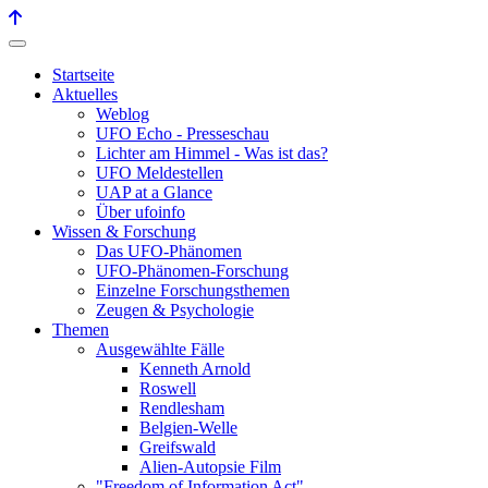
Startseite
Aktuelles
Weblog
UFO Echo - Presseschau
Lichter am Himmel - Was ist das?
UFO Meldestellen
UAP at a Glance
Über ufoinfo
Wissen & Forschung
Das UFO-Phänomen
UFO-Phänomen-Forschung
Einzelne Forschungsthemen
Zeugen & Psychologie
Themen
Ausgewählte Fälle
Kenneth Arnold
Roswell
Rendlesham
Belgien-Welle
Greifswald
Alien-Autopsie Film
"Freedom of Information Act"