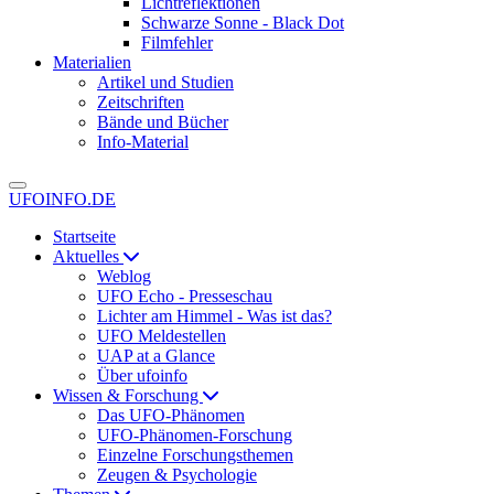
Lichtreflektionen
Schwarze Sonne - Black Dot
Filmfehler
Materialien
Artikel und Studien
Zeitschriften
Bände und Bücher
Info-Material
UFOINFO.DE
Startseite
Aktuelles
Weblog
UFO Echo - Presseschau
Lichter am Himmel - Was ist das?
UFO Meldestellen
UAP at a Glance
Über ufoinfo
Wissen & Forschung
Das UFO-Phänomen
UFO-Phänomen-Forschung
Einzelne Forschungsthemen
Zeugen & Psychologie