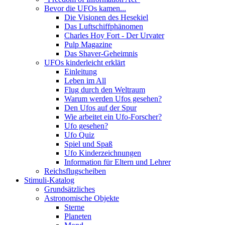
Bevor die UFOs kamen...
Die Visionen des Hesekiel
Das Luftschiffphänomen
Charles Hoy Fort - Der Urvater
Pulp Magazine
Das Shaver-Geheimnis
UFOs kinderleicht erklärt
Einleitung
Leben im All
Flug durch den Weltraum
Warum werden Ufos gesehen?
Den Ufos auf der Spur
Wie arbeitet ein Ufo-Forscher?
Ufo gesehen?
Ufo Quiz
Spiel und Spaß
Ufo Kinderzeichnungen
Information für Eltern und Lehrer
Reichsflugscheiben
Stimuli-Katalog
Grundsätzliches
Astronomische Objekte
Sterne
Planeten