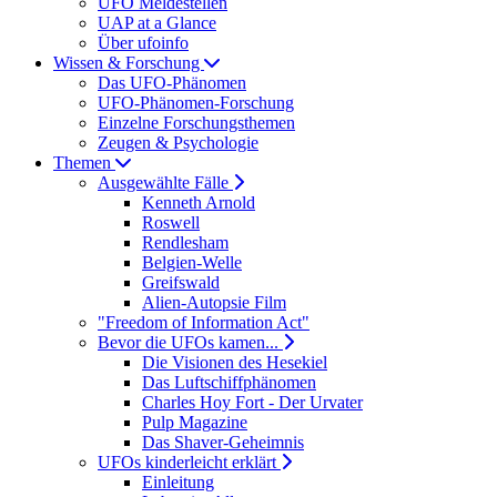
UFO Meldestellen
UAP at a Glance
Über ufoinfo
Wissen & Forschung
Das UFO-Phänomen
UFO-Phänomen-Forschung
Einzelne Forschungsthemen
Zeugen & Psychologie
Themen
Ausgewählte Fälle
Kenneth Arnold
Roswell
Rendlesham
Belgien-Welle
Greifswald
Alien-Autopsie Film
"Freedom of Information Act"
Bevor die UFOs kamen...
Die Visionen des Hesekiel
Das Luftschiffphänomen
Charles Hoy Fort - Der Urvater
Pulp Magazine
Das Shaver-Geheimnis
UFOs kinderleicht erklärt
Einleitung