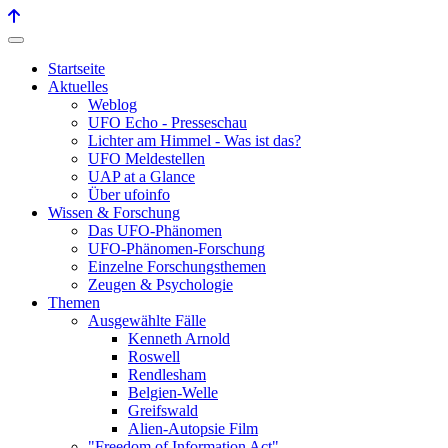
Startseite
Aktuelles
Weblog
UFO Echo - Presseschau
Lichter am Himmel - Was ist das?
UFO Meldestellen
UAP at a Glance
Über ufoinfo
Wissen & Forschung
Das UFO-Phänomen
UFO-Phänomen-Forschung
Einzelne Forschungsthemen
Zeugen & Psychologie
Themen
Ausgewählte Fälle
Kenneth Arnold
Roswell
Rendlesham
Belgien-Welle
Greifswald
Alien-Autopsie Film
"Freedom of Information Act"