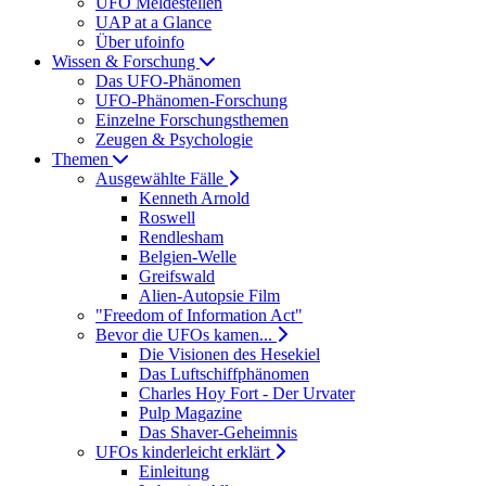
UFO Meldestellen
UAP at a Glance
Über ufoinfo
Wissen & Forschung
Das UFO-Phänomen
UFO-Phänomen-Forschung
Einzelne Forschungsthemen
Zeugen & Psychologie
Themen
Ausgewählte Fälle
Kenneth Arnold
Roswell
Rendlesham
Belgien-Welle
Greifswald
Alien-Autopsie Film
"Freedom of Information Act"
Bevor die UFOs kamen...
Die Visionen des Hesekiel
Das Luftschiffphänomen
Charles Hoy Fort - Der Urvater
Pulp Magazine
Das Shaver-Geheimnis
UFOs kinderleicht erklärt
Einleitung