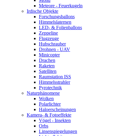
Mond
Meteore - Feuerkugeln
Irdische Objekte
Forschungsballons
Himmelslaternen
LED- & Folienballons
Zeppeline
Flugzeuge
Hubschrauber
Drohnen - UAV
Minicopter
Drachen
Raketen
Satelliten
Raumstation ISS
Himmelsstrahler
Pyrotechnik
Naturphänomene
Wolken
Polarlichter
Haloerscheinungen
Kamera- & Fotoeffekte
Vögel - Insekten
Orbs
Linsenspiegelungen