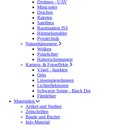
Drohnen - UAV
Minicopter
Drachen
Raketen
Satelliten
Raumstation ISS
Himmelsstrahler
Pyrotechnik
Naturphänomene
Wolken
Polarlichter
Haloerscheinungen
Kamera- & Fotoeffekte
Vögel - Insekten
Orbs
Linsenspiegelungen
Lichtreflektionen
Schwarze Sonne - Black Dot
Filmfehler
Materialien
Artikel und Studien
Zeitschriften
Bände und Bücher
Info-Material