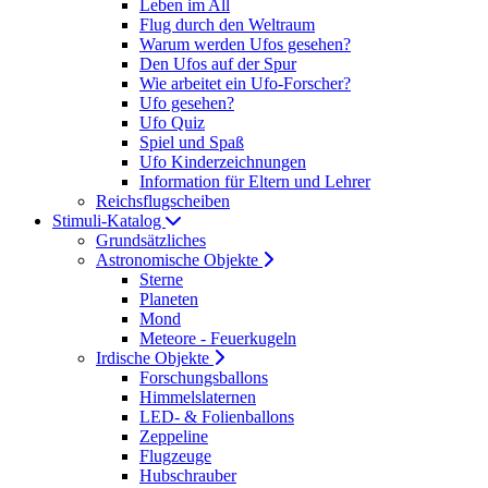
Leben im All
Flug durch den Weltraum
Warum werden Ufos gesehen?
Den Ufos auf der Spur
Wie arbeitet ein Ufo-Forscher?
Ufo gesehen?
Ufo Quiz
Spiel und Spaß
Ufo Kinderzeichnungen
Information für Eltern und Lehrer
Reichsflugscheiben
Stimuli-Katalog
Grundsätzliches
Astronomische Objekte
Sterne
Planeten
Mond
Meteore - Feuerkugeln
Irdische Objekte
Forschungsballons
Himmelslaternen
LED- & Folienballons
Zeppeline
Flugzeuge
Hubschrauber