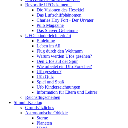
Bevor die UFOs kamen...
Die Visionen des Hesekiel
Das Luftschiffphänomen
Charles Hoy Fort - Der Urvater
Pulp Magazine
Das Shaver-Geheimnis
UFOs kinderleicht erklärt
Einleitung
Leben im All
Flug durch den Weltraum
Warum werden Ufos gesehen?
Den Ufos auf der Spur
Wie arbeitet ein Ufo-Forscher?
Ufo gesehen?
Ufo Quiz
Spiel und Spaß
Ufo Kinderzeichnungen
Information für Eltern und Lehrer
Reichsflugscheiben
Stimuli-Katalog
Grundsätzliches
Astronomische Objekte
Sterne
Planeten