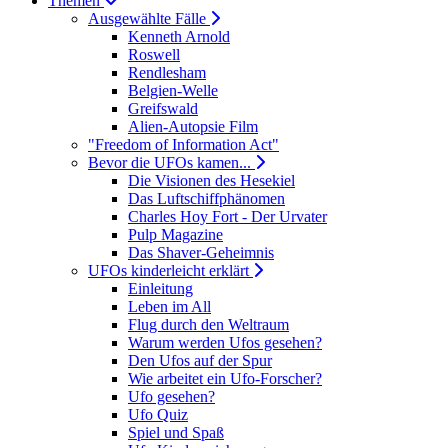
Themen
Ausgewählte Fälle
Kenneth Arnold
Roswell
Rendlesham
Belgien-Welle
Greifswald
Alien-Autopsie Film
"Freedom of Information Act"
Bevor die UFOs kamen...
Die Visionen des Hesekiel
Das Luftschiffphänomen
Charles Hoy Fort - Der Urvater
Pulp Magazine
Das Shaver-Geheimnis
UFOs kinderleicht erklärt
Einleitung
Leben im All
Flug durch den Weltraum
Warum werden Ufos gesehen?
Den Ufos auf der Spur
Wie arbeitet ein Ufo-Forscher?
Ufo gesehen?
Ufo Quiz
Spiel und Spaß