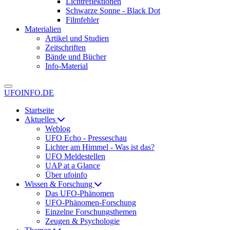
Lichtreflektionen
Schwarze Sonne - Black Dot
Filmfehler
Materialien
Artikel und Studien
Zeitschriften
Bände und Bücher
Info-Material
UFOINFO.DE
Startseite
Aktuelles
Weblog
UFO Echo - Presseschau
Lichter am Himmel - Was ist das?
UFO Meldestellen
UAP at a Glance
Über ufoinfo
Wissen & Forschung
Das UFO-Phänomen
UFO-Phänomen-Forschung
Einzelne Forschungsthemen
Zeugen & Psychologie