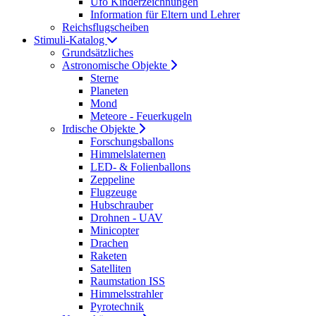
Ufo Kinderzeichnungen
Information für Eltern und Lehrer
Reichsflugscheiben
Stimuli-Katalog
Grundsätzliches
Astronomische Objekte
Sterne
Planeten
Mond
Meteore - Feuerkugeln
Irdische Objekte
Forschungsballons
Himmelslaternen
LED- & Folienballons
Zeppeline
Flugzeuge
Hubschrauber
Drohnen - UAV
Minicopter
Drachen
Raketen
Satelliten
Raumstation ISS
Himmelsstrahler
Pyrotechnik