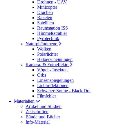
Drohnen - UAV
Minicopter
Drachen
Raketen
Satelliten
Raumstation ISS
Himmelsstrahler
Pyrotechnik
Naturphänomene
Wolken
Polarlichter
Haloerscheinungen
Kamera- & Fotoeffekte
Vögel - Insekten
Orbs
Linsenspiegelungen
Lichtreflektionen
Schwarze Sonne - Black Dot
Filmfehler
Materialien
Artikel und Studien
Zeitschriften
Bände und Bücher
Info-Material