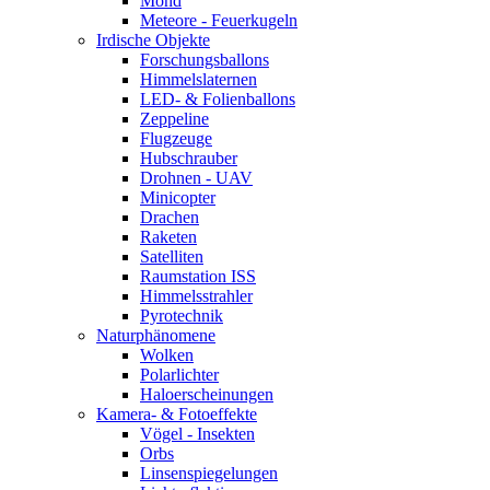
Mond
Meteore - Feuerkugeln
Irdische Objekte
Forschungsballons
Himmelslaternen
LED- & Folienballons
Zeppeline
Flugzeuge
Hubschrauber
Drohnen - UAV
Minicopter
Drachen
Raketen
Satelliten
Raumstation ISS
Himmelsstrahler
Pyrotechnik
Naturphänomene
Wolken
Polarlichter
Haloerscheinungen
Kamera- & Fotoeffekte
Vögel - Insekten
Orbs
Linsenspiegelungen