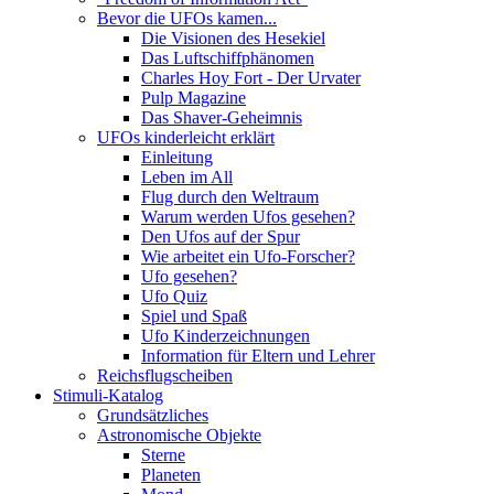
Bevor die UFOs kamen...
Die Visionen des Hesekiel
Das Luftschiffphänomen
Charles Hoy Fort - Der Urvater
Pulp Magazine
Das Shaver-Geheimnis
UFOs kinderleicht erklärt
Einleitung
Leben im All
Flug durch den Weltraum
Warum werden Ufos gesehen?
Den Ufos auf der Spur
Wie arbeitet ein Ufo-Forscher?
Ufo gesehen?
Ufo Quiz
Spiel und Spaß
Ufo Kinderzeichnungen
Information für Eltern und Lehrer
Reichsflugscheiben
Stimuli-Katalog
Grundsätzliches
Astronomische Objekte
Sterne
Planeten