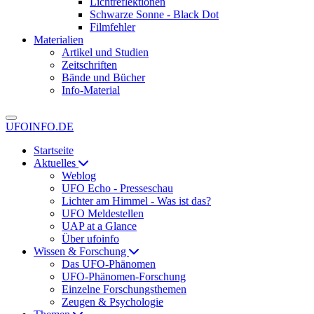
Lichtreflektionen
Schwarze Sonne - Black Dot
Filmfehler
Materialien
Artikel und Studien
Zeitschriften
Bände und Bücher
Info-Material
UFOINFO.DE
Startseite
Aktuelles
Weblog
UFO Echo - Presseschau
Lichter am Himmel - Was ist das?
UFO Meldestellen
UAP at a Glance
Über ufoinfo
Wissen & Forschung
Das UFO-Phänomen
UFO-Phänomen-Forschung
Einzelne Forschungsthemen
Zeugen & Psychologie