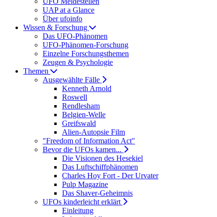
UFO Meldestellen
UAP at a Glance
Über ufoinfo
Wissen & Forschung
Das UFO-Phänomen
UFO-Phänomen-Forschung
Einzelne Forschungsthemen
Zeugen & Psychologie
Themen
Ausgewählte Fälle
Kenneth Arnold
Roswell
Rendlesham
Belgien-Welle
Greifswald
Alien-Autopsie Film
"Freedom of Information Act"
Bevor die UFOs kamen...
Die Visionen des Hesekiel
Das Luftschiffphänomen
Charles Hoy Fort - Der Urvater
Pulp Magazine
Das Shaver-Geheimnis
UFOs kinderleicht erklärt
Einleitung