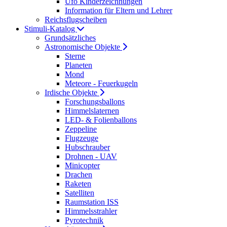
Ufo Kinderzeichnungen
Information für Eltern und Lehrer
Reichsflugscheiben
Stimuli-Katalog
Grundsätzliches
Astronomische Objekte
Sterne
Planeten
Mond
Meteore - Feuerkugeln
Irdische Objekte
Forschungsballons
Himmelslaternen
LED- & Folienballons
Zeppeline
Flugzeuge
Hubschrauber
Drohnen - UAV
Minicopter
Drachen
Raketen
Satelliten
Raumstation ISS
Himmelsstrahler
Pyrotechnik