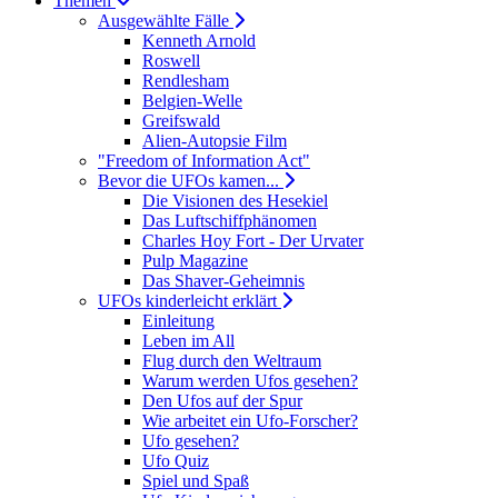
Themen
Ausgewählte Fälle
Kenneth Arnold
Roswell
Rendlesham
Belgien-Welle
Greifswald
Alien-Autopsie Film
"Freedom of Information Act"
Bevor die UFOs kamen...
Die Visionen des Hesekiel
Das Luftschiffphänomen
Charles Hoy Fort - Der Urvater
Pulp Magazine
Das Shaver-Geheimnis
UFOs kinderleicht erklärt
Einleitung
Leben im All
Flug durch den Weltraum
Warum werden Ufos gesehen?
Den Ufos auf der Spur
Wie arbeitet ein Ufo-Forscher?
Ufo gesehen?
Ufo Quiz
Spiel und Spaß