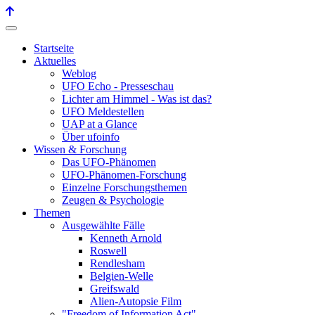
Startseite
Aktuelles
Weblog
UFO Echo - Presseschau
Lichter am Himmel - Was ist das?
UFO Meldestellen
UAP at a Glance
Über ufoinfo
Wissen & Forschung
Das UFO-Phänomen
UFO-Phänomen-Forschung
Einzelne Forschungsthemen
Zeugen & Psychologie
Themen
Ausgewählte Fälle
Kenneth Arnold
Roswell
Rendlesham
Belgien-Welle
Greifswald
Alien-Autopsie Film
"Freedom of Information Act"