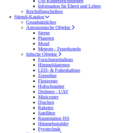
Ufo Kinderzeichnungen
Information für Eltern und Lehrer
Reichsflugscheiben
Stimuli-Katalog
Grundsätzliches
Astronomische Objekte
Sterne
Planeten
Mond
Meteore - Feuerkugeln
Irdische Objekte
Forschungsballons
Himmelslaternen
LED- & Folienballons
Zeppeline
Flugzeuge
Hubschrauber
Drohnen - UAV
Minicopter
Drachen
Raketen
Satelliten
Raumstation ISS
Himmelsstrahler
Pyrotechnik