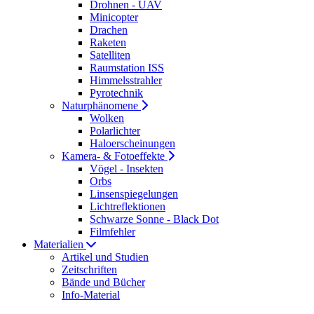
Drohnen - UAV
Minicopter
Drachen
Raketen
Satelliten
Raumstation ISS
Himmelsstrahler
Pyrotechnik
Naturphänomene
Wolken
Polarlichter
Haloerscheinungen
Kamera- & Fotoeffekte
Vögel - Insekten
Orbs
Linsenspiegelungen
Lichtreflektionen
Schwarze Sonne - Black Dot
Filmfehler
Materialien
Artikel und Studien
Zeitschriften
Bände und Bücher
Info-Material