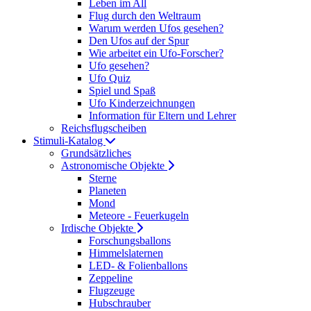
Leben im All
Flug durch den Weltraum
Warum werden Ufos gesehen?
Den Ufos auf der Spur
Wie arbeitet ein Ufo-Forscher?
Ufo gesehen?
Ufo Quiz
Spiel und Spaß
Ufo Kinderzeichnungen
Information für Eltern und Lehrer
Reichsflugscheiben
Stimuli-Katalog
Grundsätzliches
Astronomische Objekte
Sterne
Planeten
Mond
Meteore - Feuerkugeln
Irdische Objekte
Forschungsballons
Himmelslaternen
LED- & Folienballons
Zeppeline
Flugzeuge
Hubschrauber