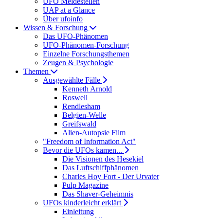
UFO Meldestellen
UAP at a Glance
Über ufoinfo
Wissen & Forschung
Das UFO-Phänomen
UFO-Phänomen-Forschung
Einzelne Forschungsthemen
Zeugen & Psychologie
Themen
Ausgewählte Fälle
Kenneth Arnold
Roswell
Rendlesham
Belgien-Welle
Greifswald
Alien-Autopsie Film
"Freedom of Information Act"
Bevor die UFOs kamen...
Die Visionen des Hesekiel
Das Luftschiffphänomen
Charles Hoy Fort - Der Urvater
Pulp Magazine
Das Shaver-Geheimnis
UFOs kinderleicht erklärt
Einleitung