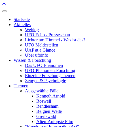
Startseite
Aktuelles
Weblog
UFO Echo - Presseschau
Lichter am Himmel - Was ist das?
UFO Meldestellen
UAP at a Glance
Über ufoinfo
Wissen & Forschung
Das UFO-Phänomen
UFO-Phänomen-Forschung
Einzelne Forschungsthemen
Zeugen & Psychologie
Themen
Ausgewählte Fälle
Kenneth Arnold
Roswell
Rendlesham
Belgien-Welle
Greifswald
Alien-Autopsie Film
"Freedom of Information Act"