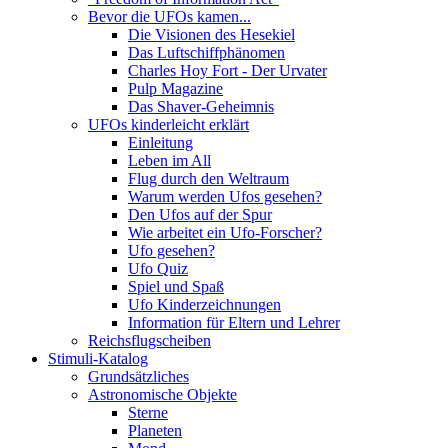
Bevor die UFOs kamen...
Die Visionen des Hesekiel
Das Luftschiffphänomen
Charles Hoy Fort - Der Urvater
Pulp Magazine
Das Shaver-Geheimnis
UFOs kinderleicht erklärt
Einleitung
Leben im All
Flug durch den Weltraum
Warum werden Ufos gesehen?
Den Ufos auf der Spur
Wie arbeitet ein Ufo-Forscher?
Ufo gesehen?
Ufo Quiz
Spiel und Spaß
Ufo Kinderzeichnungen
Information für Eltern und Lehrer
Reichsflugscheiben
Stimuli-Katalog
Grundsätzliches
Astronomische Objekte
Sterne
Planeten