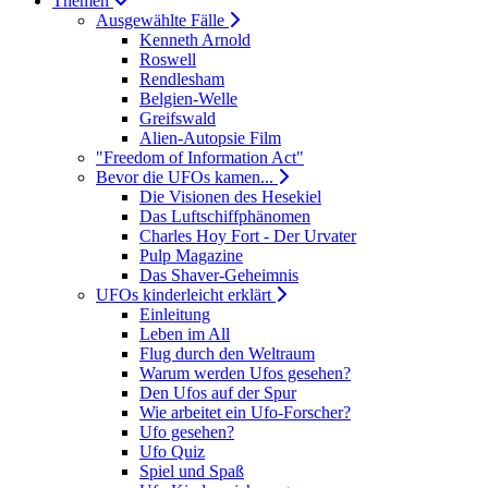
Themen
Ausgewählte Fälle
Kenneth Arnold
Roswell
Rendlesham
Belgien-Welle
Greifswald
Alien-Autopsie Film
"Freedom of Information Act"
Bevor die UFOs kamen...
Die Visionen des Hesekiel
Das Luftschiffphänomen
Charles Hoy Fort - Der Urvater
Pulp Magazine
Das Shaver-Geheimnis
UFOs kinderleicht erklärt
Einleitung
Leben im All
Flug durch den Weltraum
Warum werden Ufos gesehen?
Den Ufos auf der Spur
Wie arbeitet ein Ufo-Forscher?
Ufo gesehen?
Ufo Quiz
Spiel und Spaß