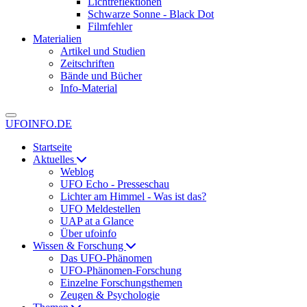
Lichtreflektionen
Schwarze Sonne - Black Dot
Filmfehler
Materialien
Artikel und Studien
Zeitschriften
Bände und Bücher
Info-Material
UFOINFO.DE
Startseite
Aktuelles
Weblog
UFO Echo - Presseschau
Lichter am Himmel - Was ist das?
UFO Meldestellen
UAP at a Glance
Über ufoinfo
Wissen & Forschung
Das UFO-Phänomen
UFO-Phänomen-Forschung
Einzelne Forschungsthemen
Zeugen & Psychologie