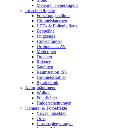
Mond
Meteore - Feuerkugeln
Irdische Objekte
Forschungsballons
Himmelslaternen
LED- & Folienballons
Zeppeline
Flugzeuge
Hubschrauber
Drohnen - UAV
Minicopter
Drachen
Raketen
Satelliten
Raumstation ISS
Himmelsstrahler
Pyrotechnik
Naturphänomene
Wolken
Polarlichter
Haloerscheinungen
Kamera- & Fotoeffekte
Vögel - Insekten
Orbs
Linsenspiegelungen