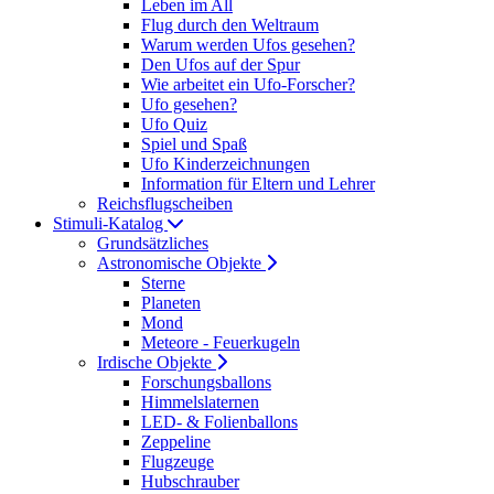
Leben im All
Flug durch den Weltraum
Warum werden Ufos gesehen?
Den Ufos auf der Spur
Wie arbeitet ein Ufo-Forscher?
Ufo gesehen?
Ufo Quiz
Spiel und Spaß
Ufo Kinderzeichnungen
Information für Eltern und Lehrer
Reichsflugscheiben
Stimuli-Katalog
Grundsätzliches
Astronomische Objekte
Sterne
Planeten
Mond
Meteore - Feuerkugeln
Irdische Objekte
Forschungsballons
Himmelslaternen
LED- & Folienballons
Zeppeline
Flugzeuge
Hubschrauber