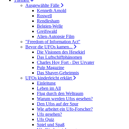
Themen
Ausgewählte Fälle
Kenneth Arnold
Roswell
Rendlesham
Belgien-Welle
Greifswald
Alien-Autopsie Film
"Freedom of Information Act"
Bevor die UFOs kamen...
Die Visionen des Hesekiel
Das Luftschiffphänomen
Charles Hoy Fort - Der Urvater
Pulp Magazine
Das Shaver-Geheimnis
UFOs kinderleicht erklärt
Einleitung
Leben im All
Flug durch den Weltraum
Warum werden Ufos gesehen?
Den Ufos auf der Spur
Wie arbeitet ein Ufo-Forscher?
Ufo gesehen?
Ufo Quiz
Spiel und Spaß