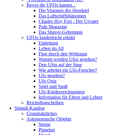
Bevor die UFOs kamen...
Die Visionen des Hesekiel
Das Luftschiffphänomen
Charles Hoy Fort - Der Urvater
Pulp Magazine
Das Shaver-Geheimnis
UFOs kinderleicht erklärt
Einleitung
Leben im All
Flug durch den Weltraum
Warum werden Ufos gesehen?
Den Ufos auf der Spur
Wie arbeitet ein Ufo-Forscher?
Ufo gesehen?
Ufo Quiz
Spiel und Spaß
Ufo Kinderzeichnungen
Information für Eltern und Lehrer
Reichsflugscheiben
Stimuli-Katalog
Grundsätzliches
Astronomische Objekte
Sterne
Planeten