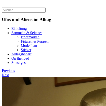
Ufos und Aliens im Alltag
Einleitung
Sammeln & Seltenes
Briefmarken
Figuren & Puppen
Modellbau
Sticker
Alltagsbedarf
On the road
Sonstiges
Previous
Next