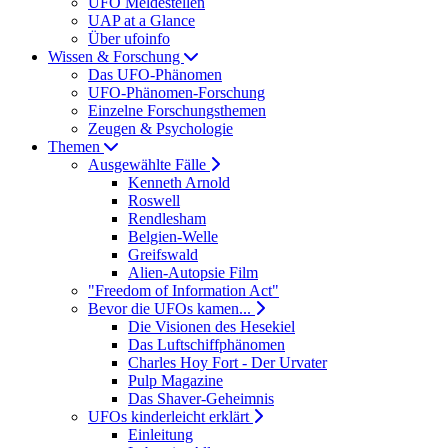
UFO Meldestellen
UAP at a Glance
Über ufoinfo
Wissen & Forschung
Das UFO-Phänomen
UFO-Phänomen-Forschung
Einzelne Forschungsthemen
Zeugen & Psychologie
Themen
Ausgewählte Fälle
Kenneth Arnold
Roswell
Rendlesham
Belgien-Welle
Greifswald
Alien-Autopsie Film
"Freedom of Information Act"
Bevor die UFOs kamen...
Die Visionen des Hesekiel
Das Luftschiffphänomen
Charles Hoy Fort - Der Urvater
Pulp Magazine
Das Shaver-Geheimnis
UFOs kinderleicht erklärt
Einleitung