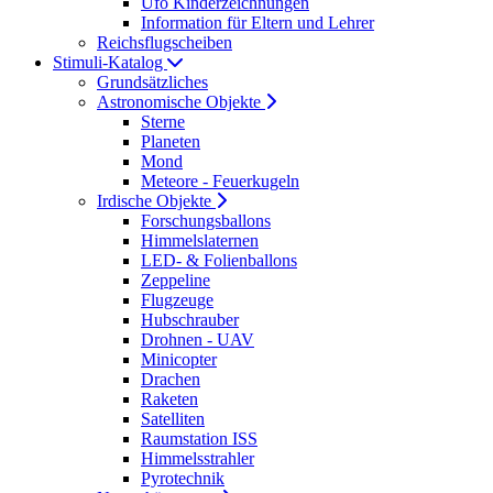
Ufo Kinderzeichnungen
Information für Eltern und Lehrer
Reichsflugscheiben
Stimuli-Katalog
Grundsätzliches
Astronomische Objekte
Sterne
Planeten
Mond
Meteore - Feuerkugeln
Irdische Objekte
Forschungsballons
Himmelslaternen
LED- & Folienballons
Zeppeline
Flugzeuge
Hubschrauber
Drohnen - UAV
Minicopter
Drachen
Raketen
Satelliten
Raumstation ISS
Himmelsstrahler
Pyrotechnik