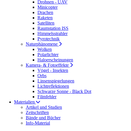
Drohnen - UAV
Minicopter
Drachen
Raketen
Satelliten
Raumstation ISS
Himmelsstrahler
Pyrotechnik
Naturphänomene
Wolken
Polarlichter
Haloerscheinungen
Kamera- & Fotoeffekte
Vögel - Insekten
Orbs
Linsenspiegelungen
Lichtreflektionen
Schwarze Sonne - Black Dot
Filmfehler
Materialien
Artikel und Studien
Zeitschriften
Bände und Bücher
Info-Material