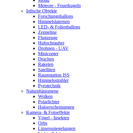
Mond
Meteore - Feuerkugeln
Irdische Objekte
Forschungsballons
Himmelslaternen
LED- & Folienballons
Zeppeline
Flugzeuge
Hubschrauber
Drohnen - UAV
Minicopter
Drachen
Raketen
Satelliten
Raumstation ISS
Himmelsstrahler
Pyrotechnik
Naturphänomene
Wolken
Polarlichter
Haloerscheinungen
Kamera- & Fotoeffekte
Vögel - Insekten
Orbs
Linsenspiegelungen