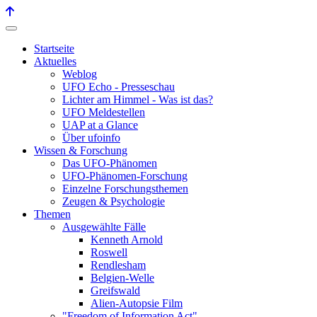
Startseite
Aktuelles
Weblog
UFO Echo - Presseschau
Lichter am Himmel - Was ist das?
UFO Meldestellen
UAP at a Glance
Über ufoinfo
Wissen & Forschung
Das UFO-Phänomen
UFO-Phänomen-Forschung
Einzelne Forschungsthemen
Zeugen & Psychologie
Themen
Ausgewählte Fälle
Kenneth Arnold
Roswell
Rendlesham
Belgien-Welle
Greifswald
Alien-Autopsie Film
"Freedom of Information Act"