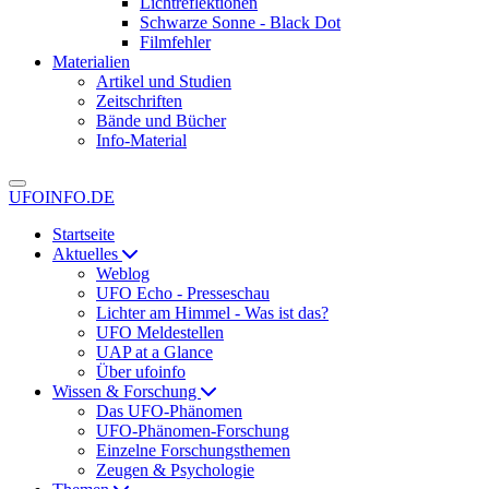
Lichtreflektionen
Schwarze Sonne - Black Dot
Filmfehler
Materialien
Artikel und Studien
Zeitschriften
Bände und Bücher
Info-Material
UFOINFO.DE
Startseite
Aktuelles
Weblog
UFO Echo - Presseschau
Lichter am Himmel - Was ist das?
UFO Meldestellen
UAP at a Glance
Über ufoinfo
Wissen & Forschung
Das UFO-Phänomen
UFO-Phänomen-Forschung
Einzelne Forschungsthemen
Zeugen & Psychologie