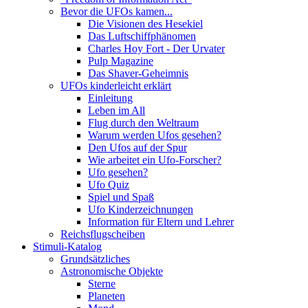
Bevor die UFOs kamen...
Die Visionen des Hesekiel
Das Luftschiffphänomen
Charles Hoy Fort - Der Urvater
Pulp Magazine
Das Shaver-Geheimnis
UFOs kinderleicht erklärt
Einleitung
Leben im All
Flug durch den Weltraum
Warum werden Ufos gesehen?
Den Ufos auf der Spur
Wie arbeitet ein Ufo-Forscher?
Ufo gesehen?
Ufo Quiz
Spiel und Spaß
Ufo Kinderzeichnungen
Information für Eltern und Lehrer
Reichsflugscheiben
Stimuli-Katalog
Grundsätzliches
Astronomische Objekte
Sterne
Planeten