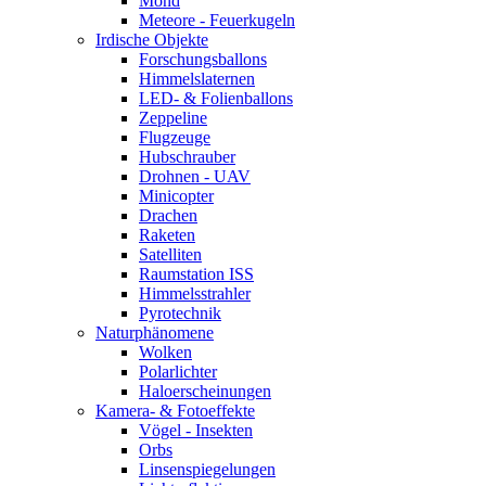
Mond
Meteore - Feuerkugeln
Irdische Objekte
Forschungsballons
Himmelslaternen
LED- & Folienballons
Zeppeline
Flugzeuge
Hubschrauber
Drohnen - UAV
Minicopter
Drachen
Raketen
Satelliten
Raumstation ISS
Himmelsstrahler
Pyrotechnik
Naturphänomene
Wolken
Polarlichter
Haloerscheinungen
Kamera- & Fotoeffekte
Vögel - Insekten
Orbs
Linsenspiegelungen