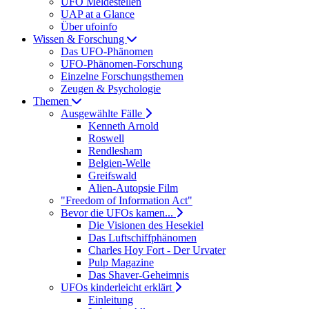
UFO Meldestellen
UAP at a Glance
Über ufoinfo
Wissen & Forschung
Das UFO-Phänomen
UFO-Phänomen-Forschung
Einzelne Forschungsthemen
Zeugen & Psychologie
Themen
Ausgewählte Fälle
Kenneth Arnold
Roswell
Rendlesham
Belgien-Welle
Greifswald
Alien-Autopsie Film
"Freedom of Information Act"
Bevor die UFOs kamen...
Die Visionen des Hesekiel
Das Luftschiffphänomen
Charles Hoy Fort - Der Urvater
Pulp Magazine
Das Shaver-Geheimnis
UFOs kinderleicht erklärt
Einleitung