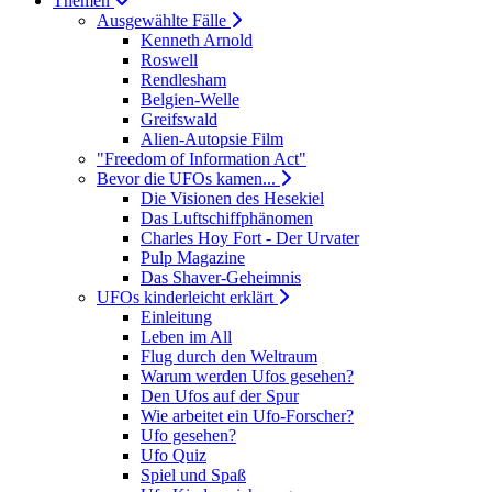
Themen
Ausgewählte Fälle
Kenneth Arnold
Roswell
Rendlesham
Belgien-Welle
Greifswald
Alien-Autopsie Film
"Freedom of Information Act"
Bevor die UFOs kamen...
Die Visionen des Hesekiel
Das Luftschiffphänomen
Charles Hoy Fort - Der Urvater
Pulp Magazine
Das Shaver-Geheimnis
UFOs kinderleicht erklärt
Einleitung
Leben im All
Flug durch den Weltraum
Warum werden Ufos gesehen?
Den Ufos auf der Spur
Wie arbeitet ein Ufo-Forscher?
Ufo gesehen?
Ufo Quiz
Spiel und Spaß