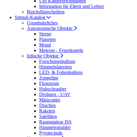
Ufo Kinderzeichnungen
Information für Eltern und Lehrer
Reichsflugscheiben
Stimuli-Katalog
Grundsätzliches
Astronomische Objekte
Sterne
Planeten
Mond
Meteore - Feuerkugeln
Irdische Objekte
Forschungsballons
Himmelslaternen
LED- & Folienballons
Zeppeline
Flugzeuge
Hubschrauber
Drohnen - UAV
Minicopter
Drachen
Raketen
Satelliten
Raumstation ISS
Himmelsstrahler
Pyrotechnik