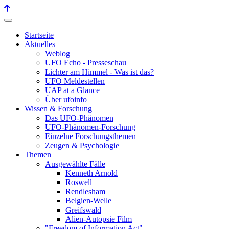
Startseite
Aktuelles
Weblog
UFO Echo - Presseschau
Lichter am Himmel - Was ist das?
UFO Meldestellen
UAP at a Glance
Über ufoinfo
Wissen & Forschung
Das UFO-Phänomen
UFO-Phänomen-Forschung
Einzelne Forschungsthemen
Zeugen & Psychologie
Themen
Ausgewählte Fälle
Kenneth Arnold
Roswell
Rendlesham
Belgien-Welle
Greifswald
Alien-Autopsie Film
"Freedom of Information Act"