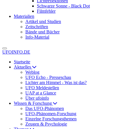
Lichtreflektionen
Schwarze Sonne - Black Dot
Filmfehler
Materialien
Artikel und Studien
Zeitschriften
Bände und Bücher
Info-Material
UFOINFO.DE
Startseite
Aktuelles
Weblog
UFO Echo - Presseschau
Lichter am Himmel - Was ist das?
UFO Meldestellen
UAP at a Glance
Über ufoinfo
Wissen & Forschung
Das UFO-Phänomen
UFO-Phänomen-Forschung
Einzelne Forschungsthemen
Zeugen & Psychologie