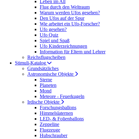
Leben im All
Flug durch den Weltraum
Warum werden Ufos gesehen?
Den Ufos auf der Spur
Wie arbeitet ein Ufo-Forscher?
Ufo gesehen?
Ufo Quiz
Spiel und Spaß
Ufo Kinderzeichnungen
Information für Eltern und Lehrer
Reichsflugscheiben
Stimuli-Katalog
Grundsätzliches
Astronomische Objekte
Sterne
Planeten
Mond
Meteore - Feuerkugeln
Irdische Objekte
Forschungsballons
Himmelslaternen
LED- & Folienballons
Zeppeline
Flugzeuge
Hubschrauber