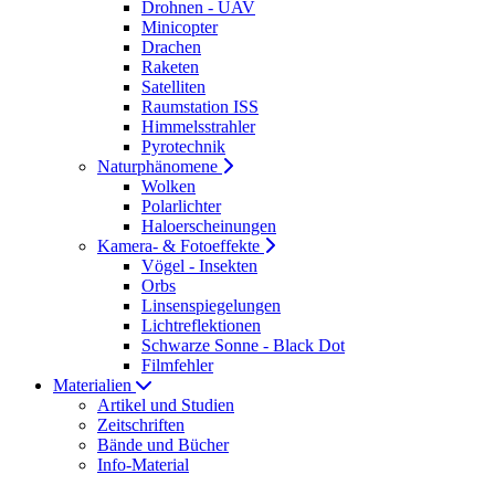
Drohnen - UAV
Minicopter
Drachen
Raketen
Satelliten
Raumstation ISS
Himmelsstrahler
Pyrotechnik
Naturphänomene
Wolken
Polarlichter
Haloerscheinungen
Kamera- & Fotoeffekte
Vögel - Insekten
Orbs
Linsenspiegelungen
Lichtreflektionen
Schwarze Sonne - Black Dot
Filmfehler
Materialien
Artikel und Studien
Zeitschriften
Bände und Bücher
Info-Material