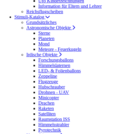
Ufo Kinderzeichnungen
Information für Eltern und Lehrer
Reichsflugscheiben
Stimuli-Katalog
Grundsätzliches
Astronomische Objekte
Sterne
Planeten
Mond
Meteore - Feuerkugeln
Irdische Objekte
Forschungsballons
Himmelslaternen
LED- & Folienballons
Zeppeline
Flugzeuge
Hubschrauber
Drohnen - UAV
Minicopter
Drachen
Raketen
Satelliten
Raumstation ISS
Himmelsstrahler
Pyrotechnik