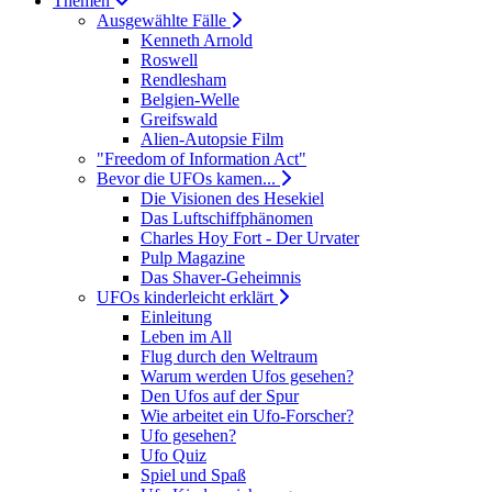
Themen
Ausgewählte Fälle
Kenneth Arnold
Roswell
Rendlesham
Belgien-Welle
Greifswald
Alien-Autopsie Film
"Freedom of Information Act"
Bevor die UFOs kamen...
Die Visionen des Hesekiel
Das Luftschiffphänomen
Charles Hoy Fort - Der Urvater
Pulp Magazine
Das Shaver-Geheimnis
UFOs kinderleicht erklärt
Einleitung
Leben im All
Flug durch den Weltraum
Warum werden Ufos gesehen?
Den Ufos auf der Spur
Wie arbeitet ein Ufo-Forscher?
Ufo gesehen?
Ufo Quiz
Spiel und Spaß