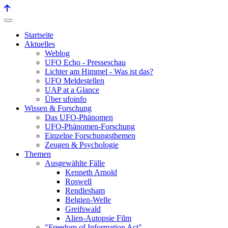
Startseite
Aktuelles
Weblog
UFO Echo - Presseschau
Lichter am Himmel - Was ist das?
UFO Meldestellen
UAP at a Glance
Über ufoinfo
Wissen & Forschung
Das UFO-Phänomen
UFO-Phänomen-Forschung
Einzelne Forschungsthemen
Zeugen & Psychologie
Themen
Ausgewählte Fälle
Kenneth Arnold
Roswell
Rendlesham
Belgien-Welle
Greifswald
Alien-Autopsie Film
"Freedom of Information Act"