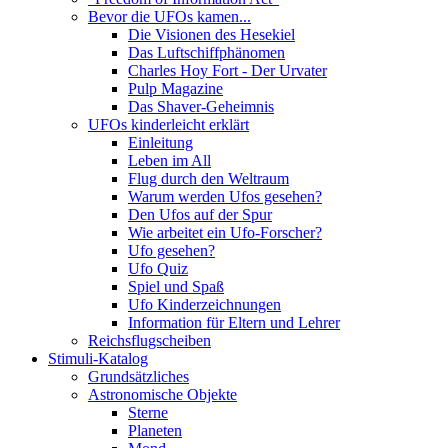
Bevor die UFOs kamen...
Die Visionen des Hesekiel
Das Luftschiffphänomen
Charles Hoy Fort - Der Urvater
Pulp Magazine
Das Shaver-Geheimnis
UFOs kinderleicht erklärt
Einleitung
Leben im All
Flug durch den Weltraum
Warum werden Ufos gesehen?
Den Ufos auf der Spur
Wie arbeitet ein Ufo-Forscher?
Ufo gesehen?
Ufo Quiz
Spiel und Spaß
Ufo Kinderzeichnungen
Information für Eltern und Lehrer
Reichsflugscheiben
Stimuli-Katalog
Grundsätzliches
Astronomische Objekte
Sterne
Planeten