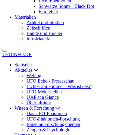
Lichtreflektionen
Schwarze Sonne - Black Dot
Filmfehler
Materialien
Artikel und Studien
Zeitschriften
Bände und Bücher
Info-Material
UFOINFO.DE
Startseite
Aktuelles
Weblog
UFO Echo - Presseschau
Lichter am Himmel - Was ist das?
UFO Meldestellen
UAP at a Glance
Über ufoinfo
Wissen & Forschung
Das UFO-Phänomen
UFO-Phänomen-Forschung
Einzelne Forschungsthemen
Zeugen & Psychologie