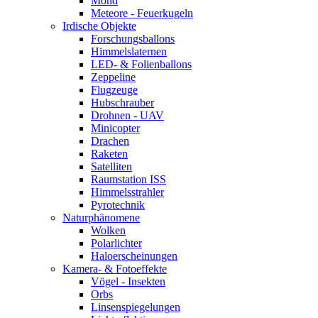
Mond
Meteore - Feuerkugeln
Irdische Objekte
Forschungsballons
Himmelslaternen
LED- & Folienballons
Zeppeline
Flugzeuge
Hubschrauber
Drohnen - UAV
Minicopter
Drachen
Raketen
Satelliten
Raumstation ISS
Himmelsstrahler
Pyrotechnik
Naturphänomene
Wolken
Polarlichter
Haloerscheinungen
Kamera- & Fotoeffekte
Vögel - Insekten
Orbs
Linsenspiegelungen