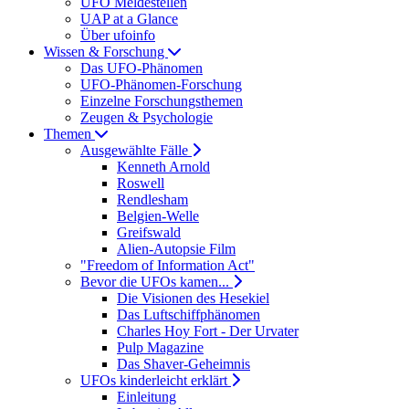
UFO Meldestellen
UAP at a Glance
Über ufoinfo
Wissen & Forschung
Das UFO-Phänomen
UFO-Phänomen-Forschung
Einzelne Forschungsthemen
Zeugen & Psychologie
Themen
Ausgewählte Fälle
Kenneth Arnold
Roswell
Rendlesham
Belgien-Welle
Greifswald
Alien-Autopsie Film
"Freedom of Information Act"
Bevor die UFOs kamen...
Die Visionen des Hesekiel
Das Luftschiffphänomen
Charles Hoy Fort - Der Urvater
Pulp Magazine
Das Shaver-Geheimnis
UFOs kinderleicht erklärt
Einleitung