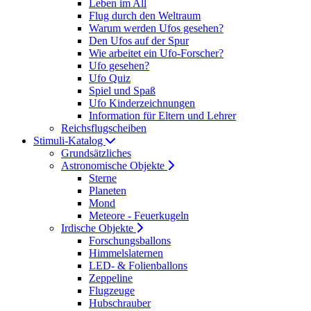
Leben im All
Flug durch den Weltraum
Warum werden Ufos gesehen?
Den Ufos auf der Spur
Wie arbeitet ein Ufo-Forscher?
Ufo gesehen?
Ufo Quiz
Spiel und Spaß
Ufo Kinderzeichnungen
Information für Eltern und Lehrer
Reichsflugscheiben
Stimuli-Katalog
Grundsätzliches
Astronomische Objekte
Sterne
Planeten
Mond
Meteore - Feuerkugeln
Irdische Objekte
Forschungsballons
Himmelslaternen
LED- & Folienballons
Zeppeline
Flugzeuge
Hubschrauber