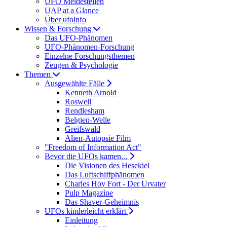
UFO Meldestellen
UAP at a Glance
Über ufoinfo
Wissen & Forschung
Das UFO-Phänomen
UFO-Phänomen-Forschung
Einzelne Forschungsthemen
Zeugen & Psychologie
Themen
Ausgewählte Fälle
Kenneth Arnold
Roswell
Rendlesham
Belgien-Welle
Greifswald
Alien-Autopsie Film
"Freedom of Information Act"
Bevor die UFOs kamen...
Die Visionen des Hesekiel
Das Luftschiffphänomen
Charles Hoy Fort - Der Urvater
Pulp Magazine
Das Shaver-Geheimnis
UFOs kinderleicht erklärt
Einleitung