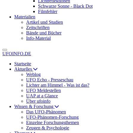
Lichtreflektionen
Schwarze Sonne - Black Dot
Filmfehler
Materialien
Artikel und Studien
Zeitschriften
Bände und Bücher
Info-Material
UFOINFO.DE
Startseite
Aktuelles
Weblog
UFO Echo - Presseschau
Lichter am Himmel - Was ist das?
UFO Meldestellen
UAP at a Glance
Über ufoinfo
Wissen & Forschung
Das UFO-Phänomen
UFO-Phänomen-Forschung
Einzelne Forschungsthemen
Zeugen & Psychologie