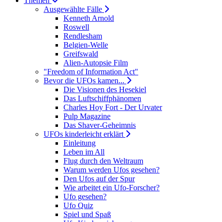
Themen
Ausgewählte Fälle
Kenneth Arnold
Roswell
Rendlesham
Belgien-Welle
Greifswald
Alien-Autopsie Film
"Freedom of Information Act"
Bevor die UFOs kamen...
Die Visionen des Hesekiel
Das Luftschiffphänomen
Charles Hoy Fort - Der Urvater
Pulp Magazine
Das Shaver-Geheimnis
UFOs kinderleicht erklärt
Einleitung
Leben im All
Flug durch den Weltraum
Warum werden Ufos gesehen?
Den Ufos auf der Spur
Wie arbeitet ein Ufo-Forscher?
Ufo gesehen?
Ufo Quiz
Spiel und Spaß