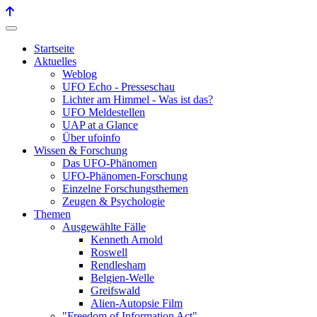
Startseite
Aktuelles
Weblog
UFO Echo - Presseschau
Lichter am Himmel - Was ist das?
UFO Meldestellen
UAP at a Glance
Über ufoinfo
Wissen & Forschung
Das UFO-Phänomen
UFO-Phänomen-Forschung
Einzelne Forschungsthemen
Zeugen & Psychologie
Themen
Ausgewählte Fälle
Kenneth Arnold
Roswell
Rendlesham
Belgien-Welle
Greifswald
Alien-Autopsie Film
"Freedom of Information Act"