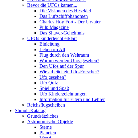
Bevor die UFOs kamen...
Die Visionen des Hesekiel
Das Luftschiffphänomen
Charles Hoy Fort - Der Urvater
Pulp Magazine
Das Shaver-Geheimnis
UFOs kinderleicht erklärt
Einleitung
Leben im All
Flug durch den Weltraum
Warum werden Ufos gesehen?
Den Ufos auf der Spur
Wie arbeitet ein Ufo-Forscher?
Ufo gesehen?
Ufo Quiz
Spiel und Spaß
Ufo Kinderzeichnungen
Information für Eltern und Lehrer
Reichsflugscheiben
Stimuli-Katalog
Grundsätzliches
Astronomische Objekte
Sterne
Planeten