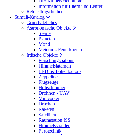
Ufo Kinderzeichnungen
Information für Eltern und Lehrer
Reichsflugscheiben
Stimuli-Katalog
Grundsätzliches
Astronomische Objekte
Sterne
Planeten
Mond
Meteore - Feuerkugeln
Irdische Objekte
Forschungsballons
Himmelslaternen
LED- & Folienballons
Zeppeline
Flugzeuge
Hubschrauber
Drohnen - UAV
Minicopter
Drachen
Raketen
Satelliten
Raumstation ISS
Himmelsstrahler
Pyrotechnik