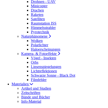
Drohnen - UAV
Minicopter
Drachen
Raketen
Satelliten
Raumstation ISS
Himmelsstrahler
Pyrotechnik
Naturphänomene
Wolken
Polarlichter
Haloerscheinungen
Kamera- & Fotoeffekte
Vögel - Insekten
Orbs
Linsenspiegelungen
Lichtreflektionen
Schwarze Sonne - Black Dot
Filmfehler
Materialien
Artikel und Studien
Zeitschriften
Bände und Bücher
Info-Material