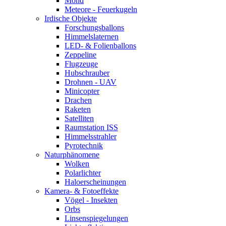
Mond
Meteore - Feuerkugeln
Irdische Objekte
Forschungsballons
Himmelslaternen
LED- & Folienballons
Zeppeline
Flugzeuge
Hubschrauber
Drohnen - UAV
Minicopter
Drachen
Raketen
Satelliten
Raumstation ISS
Himmelsstrahler
Pyrotechnik
Naturphänomene
Wolken
Polarlichter
Haloerscheinungen
Kamera- & Fotoeffekte
Vögel - Insekten
Orbs
Linsenspiegelungen