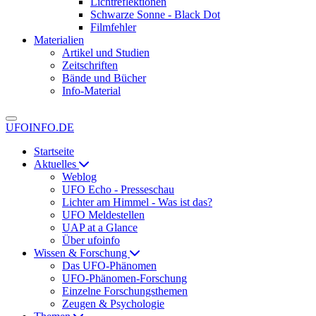
Lichtreflektionen
Schwarze Sonne - Black Dot
Filmfehler
Materialien
Artikel und Studien
Zeitschriften
Bände und Bücher
Info-Material
UFOINFO.DE
Startseite
Aktuelles
Weblog
UFO Echo - Presseschau
Lichter am Himmel - Was ist das?
UFO Meldestellen
UAP at a Glance
Über ufoinfo
Wissen & Forschung
Das UFO-Phänomen
UFO-Phänomen-Forschung
Einzelne Forschungsthemen
Zeugen & Psychologie