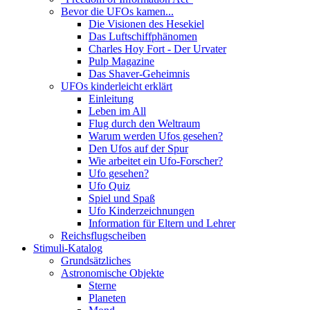
Bevor die UFOs kamen...
Die Visionen des Hesekiel
Das Luftschiffphänomen
Charles Hoy Fort - Der Urvater
Pulp Magazine
Das Shaver-Geheimnis
UFOs kinderleicht erklärt
Einleitung
Leben im All
Flug durch den Weltraum
Warum werden Ufos gesehen?
Den Ufos auf der Spur
Wie arbeitet ein Ufo-Forscher?
Ufo gesehen?
Ufo Quiz
Spiel und Spaß
Ufo Kinderzeichnungen
Information für Eltern und Lehrer
Reichsflugscheiben
Stimuli-Katalog
Grundsätzliches
Astronomische Objekte
Sterne
Planeten