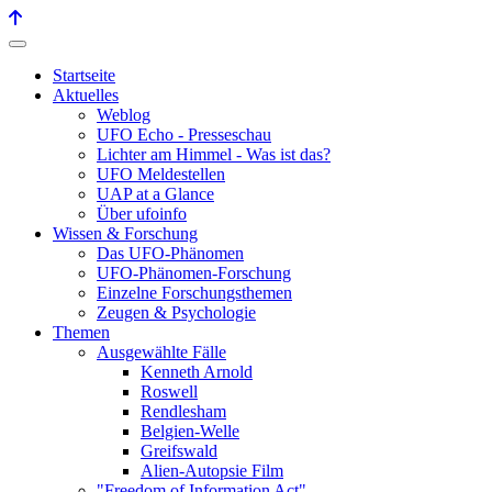
Startseite
Aktuelles
Weblog
UFO Echo - Presseschau
Lichter am Himmel - Was ist das?
UFO Meldestellen
UAP at a Glance
Über ufoinfo
Wissen & Forschung
Das UFO-Phänomen
UFO-Phänomen-Forschung
Einzelne Forschungsthemen
Zeugen & Psychologie
Themen
Ausgewählte Fälle
Kenneth Arnold
Roswell
Rendlesham
Belgien-Welle
Greifswald
Alien-Autopsie Film
"Freedom of Information Act"