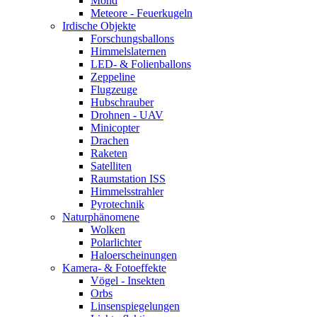
Mond
Meteore - Feuerkugeln
Irdische Objekte
Forschungsballons
Himmelslaternen
LED- & Folienballons
Zeppeline
Flugzeuge
Hubschrauber
Drohnen - UAV
Minicopter
Drachen
Raketen
Satelliten
Raumstation ISS
Himmelsstrahler
Pyrotechnik
Naturphänomene
Wolken
Polarlichter
Haloerscheinungen
Kamera- & Fotoeffekte
Vögel - Insekten
Orbs
Linsenspiegelungen