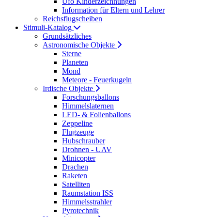
Ufo Kinderzeichnungen
Information für Eltern und Lehrer
Reichsflugscheiben
Stimuli-Katalog
Grundsätzliches
Astronomische Objekte
Sterne
Planeten
Mond
Meteore - Feuerkugeln
Irdische Objekte
Forschungsballons
Himmelslaternen
LED- & Folienballons
Zeppeline
Flugzeuge
Hubschrauber
Drohnen - UAV
Minicopter
Drachen
Raketen
Satelliten
Raumstation ISS
Himmelsstrahler
Pyrotechnik