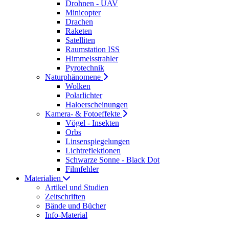
Drohnen - UAV
Minicopter
Drachen
Raketen
Satelliten
Raumstation ISS
Himmelsstrahler
Pyrotechnik
Naturphänomene
Wolken
Polarlichter
Haloerscheinungen
Kamera- & Fotoeffekte
Vögel - Insekten
Orbs
Linsenspiegelungen
Lichtreflektionen
Schwarze Sonne - Black Dot
Filmfehler
Materialien
Artikel und Studien
Zeitschriften
Bände und Bücher
Info-Material