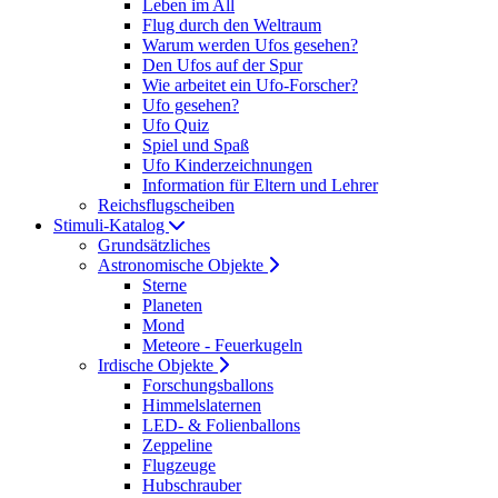
Leben im All
Flug durch den Weltraum
Warum werden Ufos gesehen?
Den Ufos auf der Spur
Wie arbeitet ein Ufo-Forscher?
Ufo gesehen?
Ufo Quiz
Spiel und Spaß
Ufo Kinderzeichnungen
Information für Eltern und Lehrer
Reichsflugscheiben
Stimuli-Katalog
Grundsätzliches
Astronomische Objekte
Sterne
Planeten
Mond
Meteore - Feuerkugeln
Irdische Objekte
Forschungsballons
Himmelslaternen
LED- & Folienballons
Zeppeline
Flugzeuge
Hubschrauber