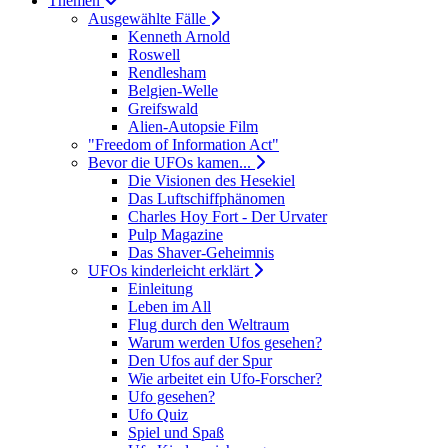
Themen
Ausgewählte Fälle
Kenneth Arnold
Roswell
Rendlesham
Belgien-Welle
Greifswald
Alien-Autopsie Film
"Freedom of Information Act"
Bevor die UFOs kamen...
Die Visionen des Hesekiel
Das Luftschiffphänomen
Charles Hoy Fort - Der Urvater
Pulp Magazine
Das Shaver-Geheimnis
UFOs kinderleicht erklärt
Einleitung
Leben im All
Flug durch den Weltraum
Warum werden Ufos gesehen?
Den Ufos auf der Spur
Wie arbeitet ein Ufo-Forscher?
Ufo gesehen?
Ufo Quiz
Spiel und Spaß