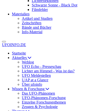
Lichtreflektionen
Schwarze Sonne - Black Dot
Filmfehler
Materialien
Artikel und Studien
Zeitschriften
Bände und Bücher
Info-Material
UFOINFO.DE
Startseite
Aktuelles
Weblog
UFO Echo - Presseschau
Lichter am Himmel - Was ist das?
UFO Meldestellen
UAP at a Glance
Über ufoinfo
Wissen & Forschung
Das UFO-Phänomen
UFO-Phänomen-Forschung
Einzelne Forschungsthemen
Zeugen & Psychologie