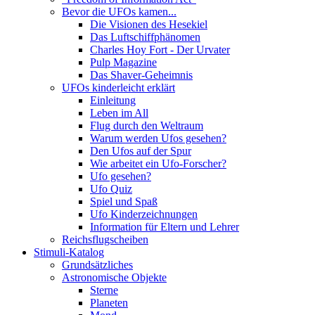
Bevor die UFOs kamen...
Die Visionen des Hesekiel
Das Luftschiffphänomen
Charles Hoy Fort - Der Urvater
Pulp Magazine
Das Shaver-Geheimnis
UFOs kinderleicht erklärt
Einleitung
Leben im All
Flug durch den Weltraum
Warum werden Ufos gesehen?
Den Ufos auf der Spur
Wie arbeitet ein Ufo-Forscher?
Ufo gesehen?
Ufo Quiz
Spiel und Spaß
Ufo Kinderzeichnungen
Information für Eltern und Lehrer
Reichsflugscheiben
Stimuli-Katalog
Grundsätzliches
Astronomische Objekte
Sterne
Planeten