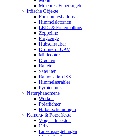
Mond
Meteore - Feuerkugeln
Irdische Objekte
Forschungsballons
Himmelslaternen
LED- & Folienballons
Zeppeline
Flugzeuge
Hubschrauber
Drohnen - UAV
Minicopter
Drachen
Raketen
Satelliten
Raumstation ISS
Himmelsstrahler
Pyrotechnik
Naturphänomene
Wolken
Polarlichter
Haloerscheinungen
Kamera- & Fotoeffekte
Vögel - Insekten
Orbs
Linsenspiegelungen