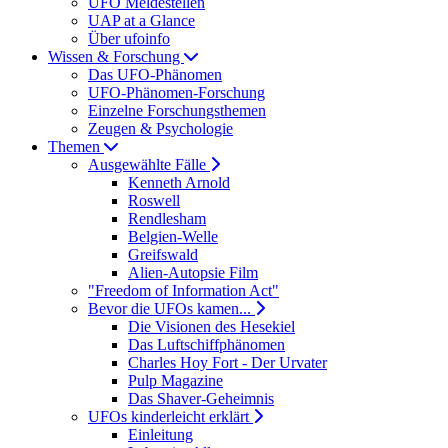
UFO Meldestellen
UAP at a Glance
Über ufoinfo
Wissen & Forschung
Das UFO-Phänomen
UFO-Phänomen-Forschung
Einzelne Forschungsthemen
Zeugen & Psychologie
Themen
Ausgewählte Fälle
Kenneth Arnold
Roswell
Rendlesham
Belgien-Welle
Greifswald
Alien-Autopsie Film
"Freedom of Information Act"
Bevor die UFOs kamen...
Die Visionen des Hesekiel
Das Luftschiffphänomen
Charles Hoy Fort - Der Urvater
Pulp Magazine
Das Shaver-Geheimnis
UFOs kinderleicht erklärt
Einleitung