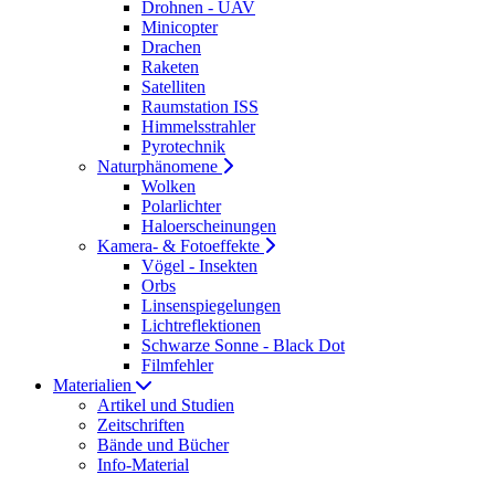
Drohnen - UAV
Minicopter
Drachen
Raketen
Satelliten
Raumstation ISS
Himmelsstrahler
Pyrotechnik
Naturphänomene
Wolken
Polarlichter
Haloerscheinungen
Kamera- & Fotoeffekte
Vögel - Insekten
Orbs
Linsenspiegelungen
Lichtreflektionen
Schwarze Sonne - Black Dot
Filmfehler
Materialien
Artikel und Studien
Zeitschriften
Bände und Bücher
Info-Material