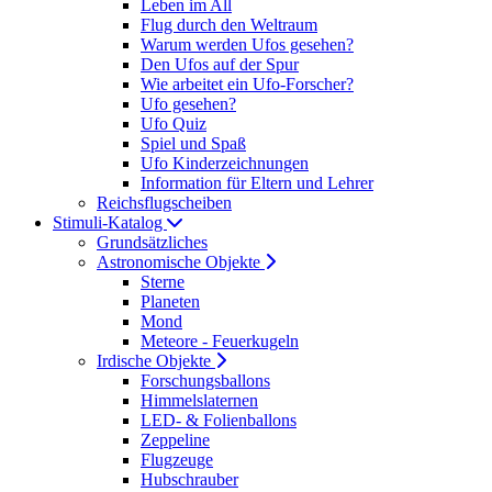
Leben im All
Flug durch den Weltraum
Warum werden Ufos gesehen?
Den Ufos auf der Spur
Wie arbeitet ein Ufo-Forscher?
Ufo gesehen?
Ufo Quiz
Spiel und Spaß
Ufo Kinderzeichnungen
Information für Eltern und Lehrer
Reichsflugscheiben
Stimuli-Katalog
Grundsätzliches
Astronomische Objekte
Sterne
Planeten
Mond
Meteore - Feuerkugeln
Irdische Objekte
Forschungsballons
Himmelslaternen
LED- & Folienballons
Zeppeline
Flugzeuge
Hubschrauber