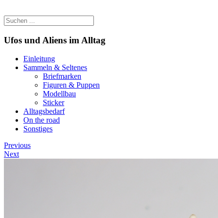
Ufos und Aliens im Alltag
Einleitung
Sammeln & Seltenes
Briefmarken
Figuren & Puppen
Modellbau
Sticker
Alltagsbedarf
On the road
Sonstiges
Previous
Next