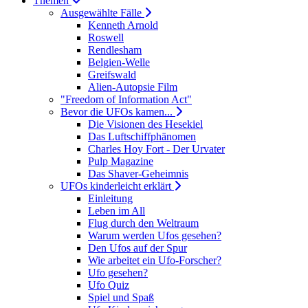
Themen
Ausgewählte Fälle
Kenneth Arnold
Roswell
Rendlesham
Belgien-Welle
Greifswald
Alien-Autopsie Film
"Freedom of Information Act"
Bevor die UFOs kamen...
Die Visionen des Hesekiel
Das Luftschiffphänomen
Charles Hoy Fort - Der Urvater
Pulp Magazine
Das Shaver-Geheimnis
UFOs kinderleicht erklärt
Einleitung
Leben im All
Flug durch den Weltraum
Warum werden Ufos gesehen?
Den Ufos auf der Spur
Wie arbeitet ein Ufo-Forscher?
Ufo gesehen?
Ufo Quiz
Spiel und Spaß