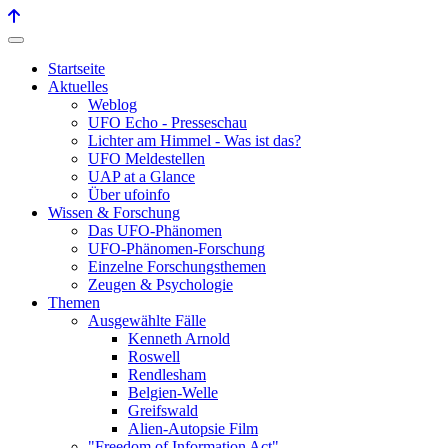
Startseite
Aktuelles
Weblog
UFO Echo - Presseschau
Lichter am Himmel - Was ist das?
UFO Meldestellen
UAP at a Glance
Über ufoinfo
Wissen & Forschung
Das UFO-Phänomen
UFO-Phänomen-Forschung
Einzelne Forschungsthemen
Zeugen & Psychologie
Themen
Ausgewählte Fälle
Kenneth Arnold
Roswell
Rendlesham
Belgien-Welle
Greifswald
Alien-Autopsie Film
"Freedom of Information Act"