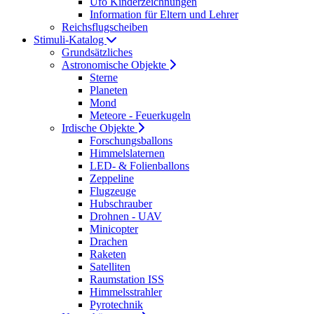
Ufo Kinderzeichnungen
Information für Eltern und Lehrer
Reichsflugscheiben
Stimuli-Katalog
Grundsätzliches
Astronomische Objekte
Sterne
Planeten
Mond
Meteore - Feuerkugeln
Irdische Objekte
Forschungsballons
Himmelslaternen
LED- & Folienballons
Zeppeline
Flugzeuge
Hubschrauber
Drohnen - UAV
Minicopter
Drachen
Raketen
Satelliten
Raumstation ISS
Himmelsstrahler
Pyrotechnik