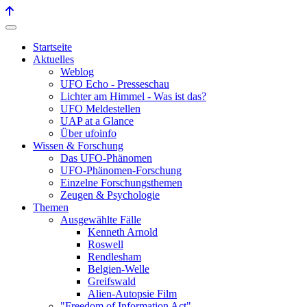
Startseite
Aktuelles
Weblog
UFO Echo - Presseschau
Lichter am Himmel - Was ist das?
UFO Meldestellen
UAP at a Glance
Über ufoinfo
Wissen & Forschung
Das UFO-Phänomen
UFO-Phänomen-Forschung
Einzelne Forschungsthemen
Zeugen & Psychologie
Themen
Ausgewählte Fälle
Kenneth Arnold
Roswell
Rendlesham
Belgien-Welle
Greifswald
Alien-Autopsie Film
"Freedom of Information Act"