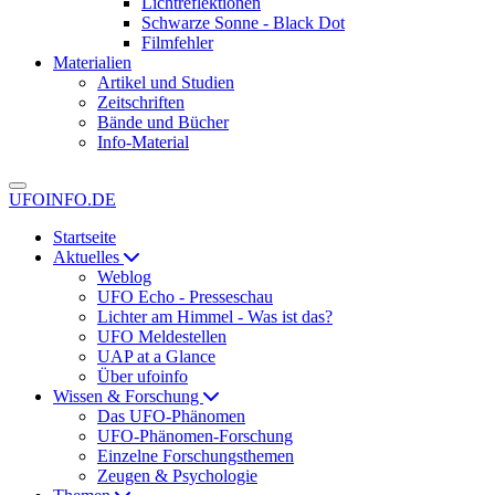
Lichtreflektionen
Schwarze Sonne - Black Dot
Filmfehler
Materialien
Artikel und Studien
Zeitschriften
Bände und Bücher
Info-Material
UFOINFO.DE
Startseite
Aktuelles
Weblog
UFO Echo - Presseschau
Lichter am Himmel - Was ist das?
UFO Meldestellen
UAP at a Glance
Über ufoinfo
Wissen & Forschung
Das UFO-Phänomen
UFO-Phänomen-Forschung
Einzelne Forschungsthemen
Zeugen & Psychologie