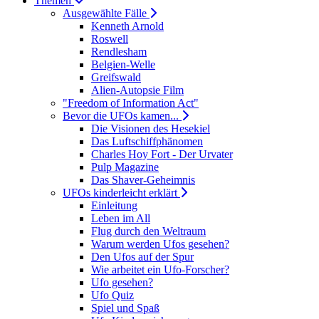
Themen
Ausgewählte Fälle
Kenneth Arnold
Roswell
Rendlesham
Belgien-Welle
Greifswald
Alien-Autopsie Film
"Freedom of Information Act"
Bevor die UFOs kamen...
Die Visionen des Hesekiel
Das Luftschiffphänomen
Charles Hoy Fort - Der Urvater
Pulp Magazine
Das Shaver-Geheimnis
UFOs kinderleicht erklärt
Einleitung
Leben im All
Flug durch den Weltraum
Warum werden Ufos gesehen?
Den Ufos auf der Spur
Wie arbeitet ein Ufo-Forscher?
Ufo gesehen?
Ufo Quiz
Spiel und Spaß