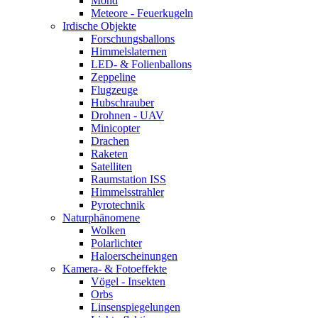
Mond
Meteore - Feuerkugeln
Irdische Objekte
Forschungsballons
Himmelslaternen
LED- & Folienballons
Zeppeline
Flugzeuge
Hubschrauber
Drohnen - UAV
Minicopter
Drachen
Raketen
Satelliten
Raumstation ISS
Himmelsstrahler
Pyrotechnik
Naturphänomene
Wolken
Polarlichter
Haloerscheinungen
Kamera- & Fotoeffekte
Vögel - Insekten
Orbs
Linsenspiegelungen