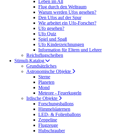
Leben im All
Flug durch den Weltraum
Warum werden Ufos gesehen?
Den Ufos auf der Spur
Wie arbeitet ein Ufo-Forscher?
Ufo gesehen?
Ufo Quiz
Spiel und Spaß
Ufo Kinderzeichnungen
Information für Eltern und Lehrer
Reichsflugscheiben
Stimuli-Katalog
Grundsätzliches
Astronomische Objekte
Sterne
Planeten
Mond
Meteore - Feuerkugeln
Irdische Objekte
Forschungsballons
Himmelslaternen
LED- & Folienballons
Zeppeline
Flugzeuge
Hubschrauber