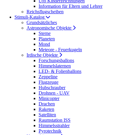
Ufo Kinderzeichnungen
Information für Eltern und Lehrer
Reichsflugscheiben
Stimuli-Katalog
Grundsätzliches
Astronomische Objekte
Sterne
Planeten
Mond
Meteore - Feuerkugeln
Irdische Objekte
Forschungsballons
Himmelslaternen
LED- & Folienballons
Zeppeline
Flugzeuge
Hubschrauber
Drohnen - UAV
Minicopter
Drachen
Raketen
Satelliten
Raumstation ISS
Himmelsstrahler
Pyrotechnik