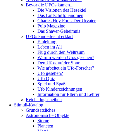
Bevor die UFOs kamen...
Die Visionen des Hesekiel
Das Luftschiffphänomen
Charles Hoy Fort - Der Urvater
Pulp Magazine
Das Shaver-Geheimnis
UFOs kinderleicht erklärt
Einleitung
Leben im All
Flug durch den Weltraum
Warum werden Ufos gesehen?
Den Ufos auf der Spur
Wie arbeitet ein Ufo-Forscher?
Ufo gesehen?
Ufo Quiz
Spiel und Spaß
Ufo Kinderzeichnungen
Information für Eltern und Lehrer
Reichsflugscheiben
Stimuli-Katalog
Grundsätzliches
Astronomische Objekte
Sterne
Planeten