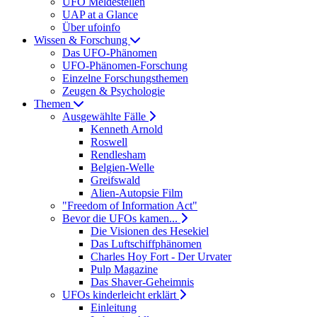
UFO Meldestellen
UAP at a Glance
Über ufoinfo
Wissen & Forschung
Das UFO-Phänomen
UFO-Phänomen-Forschung
Einzelne Forschungsthemen
Zeugen & Psychologie
Themen
Ausgewählte Fälle
Kenneth Arnold
Roswell
Rendlesham
Belgien-Welle
Greifswald
Alien-Autopsie Film
"Freedom of Information Act"
Bevor die UFOs kamen...
Die Visionen des Hesekiel
Das Luftschiffphänomen
Charles Hoy Fort - Der Urvater
Pulp Magazine
Das Shaver-Geheimnis
UFOs kinderleicht erklärt
Einleitung