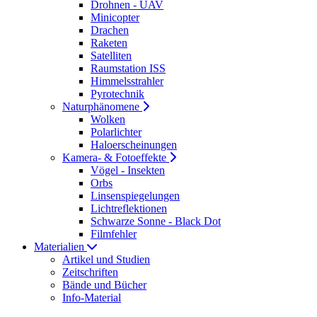
Drohnen - UAV
Minicopter
Drachen
Raketen
Satelliten
Raumstation ISS
Himmelsstrahler
Pyrotechnik
Naturphänomene
Wolken
Polarlichter
Haloerscheinungen
Kamera- & Fotoeffekte
Vögel - Insekten
Orbs
Linsenspiegelungen
Lichtreflektionen
Schwarze Sonne - Black Dot
Filmfehler
Materialien
Artikel und Studien
Zeitschriften
Bände und Bücher
Info-Material