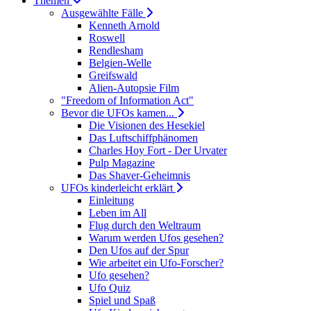
Themen
Ausgewählte Fälle
Kenneth Arnold
Roswell
Rendlesham
Belgien-Welle
Greifswald
Alien-Autopsie Film
"Freedom of Information Act"
Bevor die UFOs kamen...
Die Visionen des Hesekiel
Das Luftschiffphänomen
Charles Hoy Fort - Der Urvater
Pulp Magazine
Das Shaver-Geheimnis
UFOs kinderleicht erklärt
Einleitung
Leben im All
Flug durch den Weltraum
Warum werden Ufos gesehen?
Den Ufos auf der Spur
Wie arbeitet ein Ufo-Forscher?
Ufo gesehen?
Ufo Quiz
Spiel und Spaß