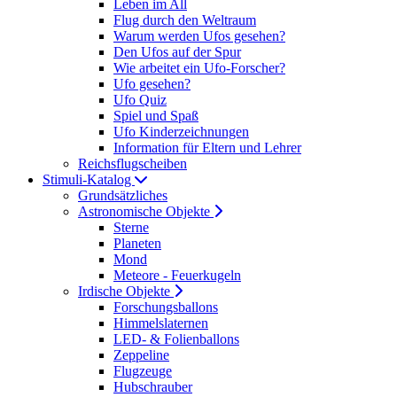
Leben im All
Flug durch den Weltraum
Warum werden Ufos gesehen?
Den Ufos auf der Spur
Wie arbeitet ein Ufo-Forscher?
Ufo gesehen?
Ufo Quiz
Spiel und Spaß
Ufo Kinderzeichnungen
Information für Eltern und Lehrer
Reichsflugscheiben
Stimuli-Katalog
Grundsätzliches
Astronomische Objekte
Sterne
Planeten
Mond
Meteore - Feuerkugeln
Irdische Objekte
Forschungsballons
Himmelslaternen
LED- & Folienballons
Zeppeline
Flugzeuge
Hubschrauber