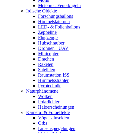
Mond
Meteore - Feuerkugeln
Irdische Objekte
Forschungsballons
Himmelslaternen
LED- & Folienballons
Zeppeline
Flugzeuge
Hubschrauber
Drohnen - UAV
Minicopter
Drachen
Raketen
Satelliten
Raumstation ISS
Himmelsstrahler
Pyrotechnik
Naturphänomene
Wolken
Polarlichter
Haloerscheinungen
Kamera- & Fotoeffekte
Vögel - Insekten
Orbs
Linsenspiegelungen