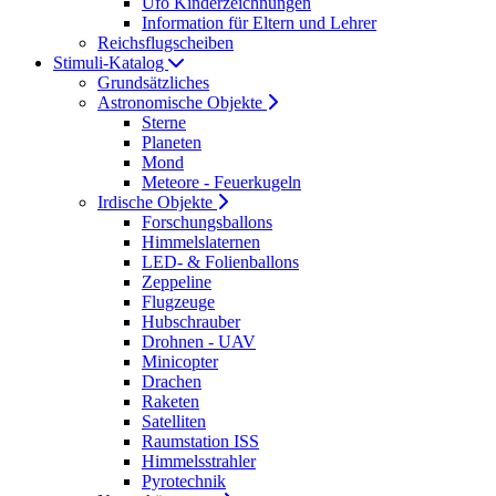
Ufo Kinderzeichnungen
Information für Eltern und Lehrer
Reichsflugscheiben
Stimuli-Katalog
Grundsätzliches
Astronomische Objekte
Sterne
Planeten
Mond
Meteore - Feuerkugeln
Irdische Objekte
Forschungsballons
Himmelslaternen
LED- & Folienballons
Zeppeline
Flugzeuge
Hubschrauber
Drohnen - UAV
Minicopter
Drachen
Raketen
Satelliten
Raumstation ISS
Himmelsstrahler
Pyrotechnik