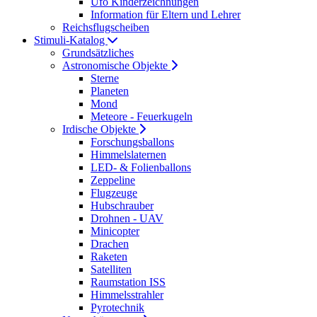
Ufo Kinderzeichnungen
Information für Eltern und Lehrer
Reichsflugscheiben
Stimuli-Katalog
Grundsätzliches
Astronomische Objekte
Sterne
Planeten
Mond
Meteore - Feuerkugeln
Irdische Objekte
Forschungsballons
Himmelslaternen
LED- & Folienballons
Zeppeline
Flugzeuge
Hubschrauber
Drohnen - UAV
Minicopter
Drachen
Raketen
Satelliten
Raumstation ISS
Himmelsstrahler
Pyrotechnik