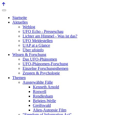
Startseite
Aktuelles
Weblog
UFO Echo - Presseschau
Lichter am Himmel - Was ist das?
UFO Meldestellen
UAP at a Glance
Über ufoinfo
Wissen & Forschung
Das UFO-Phänomen
UFO-Phänomen-Forschung
Einzelne Forschungsthemen
Zeugen & Psychologie
Themen
Ausgewählte Fälle
Kenneth Arnold
Roswell
Rendlesham
Belgien-Welle
Greifswald
Alien-Autopsie Film
"Freedom of Information Act"