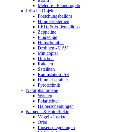
Mond
Meteore - Feuerkugeln
Irdische Objekte
Forschungsballons
Himmelslaternen
LED- & Folienballons
Zeppeline
Flugzeuge
Hubschrauber
Drohnen - UAV
Minicopter
Drachen
Raketen
Satelliten
Raumstation ISS
Himmelsstrahler
Pyrotechnik
Naturphänomene
Wolken
Polarlichter
Haloerscheinungen
Kamera- & Fotoeffekte
Vögel - Insekten
Orbs
Linsenspiegelungen