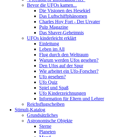
Bevor die UFOs kamen...
Die Visionen des Hesekiel
Das Luftschiffphänomen
Charles Hoy Fort - Der Urvater
Pulp Magazine
Das Shaver-Geheimnis
UFOs kinderleicht erklärt
Einleitung
Leben im All
Flug durch den Weltraum
Warum werden Ufos gesehen?
Den Ufos auf der Spur
Wie arbeitet ein Ufo-Forscher?
Ufo gesehen?
Ufo Quiz
Spiel und Spaß
Ufo Kinderzeichnungen
Information für Eltern und Lehrer
Reichsflugscheiben
Stimuli-Katalog
Grundsätzliches
Astronomische Objekte
Sterne
Planeten