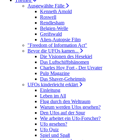
Themen
Ausgewählte Fälle
Kenneth Arnold
Roswell
Rendlesham
Belgien-Welle
Greifswald
Alien-Autopsie Film
"Freedom of Information Act"
Bevor die UFOs kamen...
Die Visionen des Hesekiel
Das Luftschiffphänomen
Charles Hoy Fort - Der Urvater
Pulp Magazine
Das Shaver-Geheimnis
UFOs kinderleicht erklärt
Einleitung
Leben im All
Flug durch den Weltraum
Warum werden Ufos gesehen?
Den Ufos auf der Spur
Wie arbeitet ein Ufo-Forscher?
Ufo gesehen?
Ufo Quiz
Spiel und Spaß