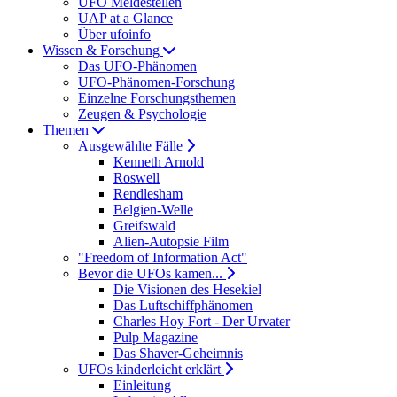
UFO Meldestellen
UAP at a Glance
Über ufoinfo
Wissen & Forschung
Das UFO-Phänomen
UFO-Phänomen-Forschung
Einzelne Forschungsthemen
Zeugen & Psychologie
Themen
Ausgewählte Fälle
Kenneth Arnold
Roswell
Rendlesham
Belgien-Welle
Greifswald
Alien-Autopsie Film
"Freedom of Information Act"
Bevor die UFOs kamen...
Die Visionen des Hesekiel
Das Luftschiffphänomen
Charles Hoy Fort - Der Urvater
Pulp Magazine
Das Shaver-Geheimnis
UFOs kinderleicht erklärt
Einleitung