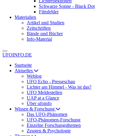
Lichtreflektionen
Schwarze Sonne - Black Dot
Filmfehler
Materialien
Artikel und Studien
Zeitschriften
Bände und Bücher
Info-Material
UFOINFO.DE
Startseite
Aktuelles
Weblog
UFO Echo - Presseschau
Lichter am Himmel - Was ist das?
UFO Meldestellen
UAP at a Glance
Über ufoinfo
Wissen & Forschung
Das UFO-Phänomen
UFO-Phänomen-Forschung
Einzelne Forschungsthemen
Zeugen & Psychologie