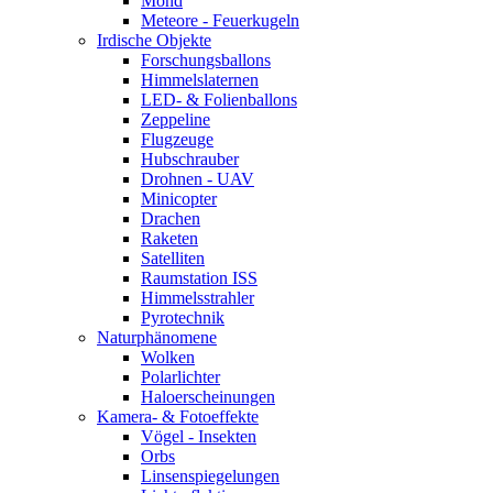
Mond
Meteore - Feuerkugeln
Irdische Objekte
Forschungsballons
Himmelslaternen
LED- & Folienballons
Zeppeline
Flugzeuge
Hubschrauber
Drohnen - UAV
Minicopter
Drachen
Raketen
Satelliten
Raumstation ISS
Himmelsstrahler
Pyrotechnik
Naturphänomene
Wolken
Polarlichter
Haloerscheinungen
Kamera- & Fotoeffekte
Vögel - Insekten
Orbs
Linsenspiegelungen