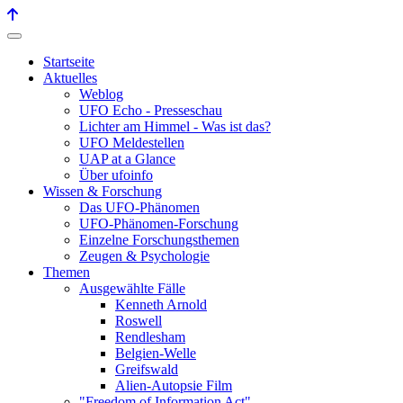
Startseite
Aktuelles
Weblog
UFO Echo - Presseschau
Lichter am Himmel - Was ist das?
UFO Meldestellen
UAP at a Glance
Über ufoinfo
Wissen & Forschung
Das UFO-Phänomen
UFO-Phänomen-Forschung
Einzelne Forschungsthemen
Zeugen & Psychologie
Themen
Ausgewählte Fälle
Kenneth Arnold
Roswell
Rendlesham
Belgien-Welle
Greifswald
Alien-Autopsie Film
"Freedom of Information Act"