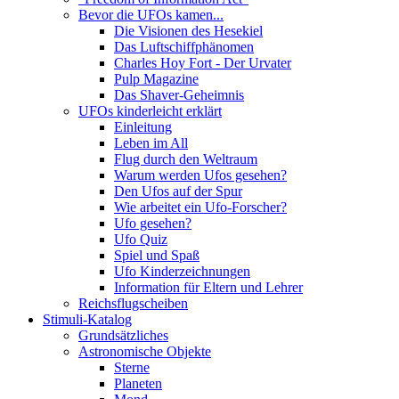
Bevor die UFOs kamen...
Die Visionen des Hesekiel
Das Luftschiffphänomen
Charles Hoy Fort - Der Urvater
Pulp Magazine
Das Shaver-Geheimnis
UFOs kinderleicht erklärt
Einleitung
Leben im All
Flug durch den Weltraum
Warum werden Ufos gesehen?
Den Ufos auf der Spur
Wie arbeitet ein Ufo-Forscher?
Ufo gesehen?
Ufo Quiz
Spiel und Spaß
Ufo Kinderzeichnungen
Information für Eltern und Lehrer
Reichsflugscheiben
Stimuli-Katalog
Grundsätzliches
Astronomische Objekte
Sterne
Planeten