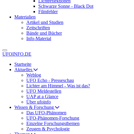
Lichtreflektionen
Schwarze Sonne - Black Dot
Filmfehler
Materialien
Artikel und Studien
Zeitschriften
Bände und Bücher
Info-Material
UFOINFO.DE
Startseite
Aktuelles
Weblog
UFO Echo - Presseschau
Lichter am Himmel - Was ist das?
UFO Meldestellen
UAP at a Glance
Über ufoinfo
Wissen & Forschung
Das UFO-Phänomen
UFO-Phänomen-Forschung
Einzelne Forschungsthemen
Zeugen & Psychologie