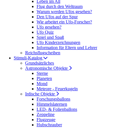
Leben im All
Flug durch den Weltraum
Warum werden Ufos gesehen?
Den Ufos auf der Spur
Wie arbeitet ein Ufo-Forscher?
Ufo gesehen?
Ufo Quiz
Spiel und Spaß
Ufo Kinderzeichnungen
Information für Eltern und Lehrer
Reichsflugscheiben
Stimuli-Katalog
Grundsätzliches
Astronomische Objekte
Sterne
Planeten
Mond
Meteore - Feuerkugeln
Irdische Objekte
Forschungsballons
Himmelslaternen
LED- & Folienballons
Zeppeline
Flugzeuge
Hubschrauber