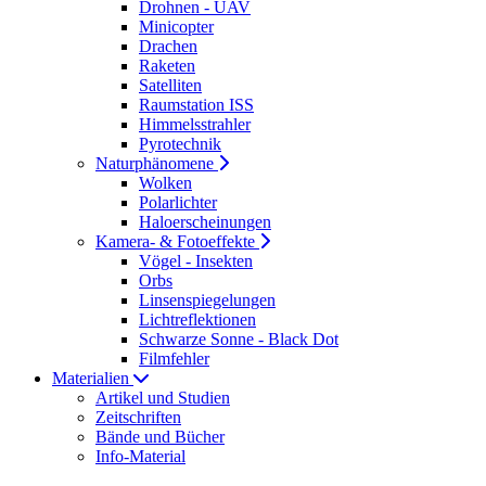
Drohnen - UAV
Minicopter
Drachen
Raketen
Satelliten
Raumstation ISS
Himmelsstrahler
Pyrotechnik
Naturphänomene
Wolken
Polarlichter
Haloerscheinungen
Kamera- & Fotoeffekte
Vögel - Insekten
Orbs
Linsenspiegelungen
Lichtreflektionen
Schwarze Sonne - Black Dot
Filmfehler
Materialien
Artikel und Studien
Zeitschriften
Bände und Bücher
Info-Material