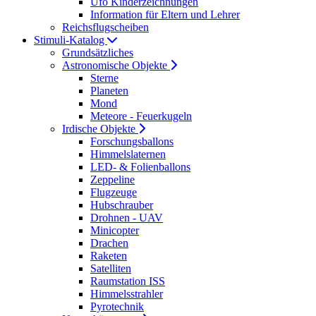
Ufo Kinderzeichnungen
Information für Eltern und Lehrer
Reichsflugscheiben
Stimuli-Katalog
Grundsätzliches
Astronomische Objekte
Sterne
Planeten
Mond
Meteore - Feuerkugeln
Irdische Objekte
Forschungsballons
Himmelslaternen
LED- & Folienballons
Zeppeline
Flugzeuge
Hubschrauber
Drohnen - UAV
Minicopter
Drachen
Raketen
Satelliten
Raumstation ISS
Himmelsstrahler
Pyrotechnik