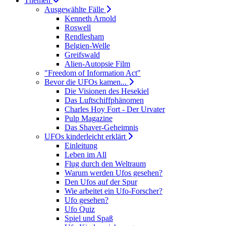
Themen
Ausgewählte Fälle
Kenneth Arnold
Roswell
Rendlesham
Belgien-Welle
Greifswald
Alien-Autopsie Film
"Freedom of Information Act"
Bevor die UFOs kamen...
Die Visionen des Hesekiel
Das Luftschiffphänomen
Charles Hoy Fort - Der Urvater
Pulp Magazine
Das Shaver-Geheimnis
UFOs kinderleicht erklärt
Einleitung
Leben im All
Flug durch den Weltraum
Warum werden Ufos gesehen?
Den Ufos auf der Spur
Wie arbeitet ein Ufo-Forscher?
Ufo gesehen?
Ufo Quiz
Spiel und Spaß