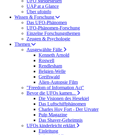
UFO Meldestellen
UAP at a Glance
Über ufoinfo
Wissen & Forschung
Das UFO-Phänomen
UFO-Phänomen-Forschung
Einzelne Forschungsthemen
Zeugen & Psychologie
Themen
Ausgewählte Fälle
Kenneth Arnold
Roswell
Rendlesham
Belgien-Welle
Greifswald
Alien-Autopsie Film
"Freedom of Information Act"
Bevor die UFOs kamen...
Die Visionen des Hesekiel
Das Luftschiffphänomen
Charles Hoy Fort - Der Urvater
Pulp Magazine
Das Shaver-Geheimnis
UFOs kinderleicht erklärt
Einleitung