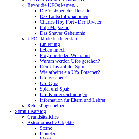
Bevor die UFOs kamen...
Die Visionen des Hesekiel
Das Luftschiffphänomen
Charles Hoy Fort - Der Urvater
Pulp Magazine
Das Shaver-Geheimnis
UFOs kinderleicht erklärt
Einleitung
Leben im All
Flug durch den Weltraum
Warum werden Ufos gesehen?
Den Ufos auf der Spur
Wie arbeitet ein Ufo-Forscher?
Ufo gesehen?
Ufo Quiz
Spiel und Spaß
Ufo Kinderzeichnungen
Information für Eltern und Lehrer
Reichsflugscheiben
Stimuli-Katalog
Grundsätzliches
Astronomische Objekte
Sterne
Planeten