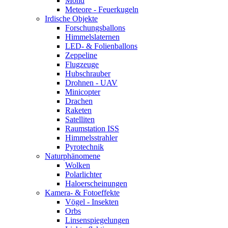
Mond
Meteore - Feuerkugeln
Irdische Objekte
Forschungsballons
Himmelslaternen
LED- & Folienballons
Zeppeline
Flugzeuge
Hubschrauber
Drohnen - UAV
Minicopter
Drachen
Raketen
Satelliten
Raumstation ISS
Himmelsstrahler
Pyrotechnik
Naturphänomene
Wolken
Polarlichter
Haloerscheinungen
Kamera- & Fotoeffekte
Vögel - Insekten
Orbs
Linsenspiegelungen