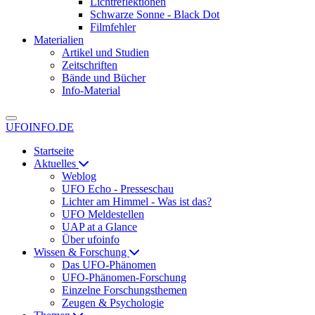
Lichtreflektionen
Schwarze Sonne - Black Dot
Filmfehler
Materialien
Artikel und Studien
Zeitschriften
Bände und Bücher
Info-Material
UFOINFO.DE
Startseite
Aktuelles
Weblog
UFO Echo - Presseschau
Lichter am Himmel - Was ist das?
UFO Meldestellen
UAP at a Glance
Über ufoinfo
Wissen & Forschung
Das UFO-Phänomen
UFO-Phänomen-Forschung
Einzelne Forschungsthemen
Zeugen & Psychologie