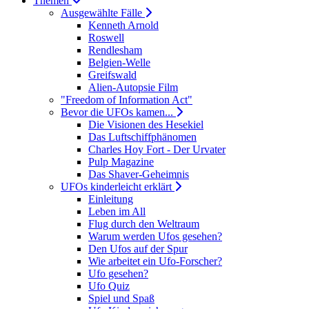
Themen
Ausgewählte Fälle
Kenneth Arnold
Roswell
Rendlesham
Belgien-Welle
Greifswald
Alien-Autopsie Film
"Freedom of Information Act"
Bevor die UFOs kamen...
Die Visionen des Hesekiel
Das Luftschiffphänomen
Charles Hoy Fort - Der Urvater
Pulp Magazine
Das Shaver-Geheimnis
UFOs kinderleicht erklärt
Einleitung
Leben im All
Flug durch den Weltraum
Warum werden Ufos gesehen?
Den Ufos auf der Spur
Wie arbeitet ein Ufo-Forscher?
Ufo gesehen?
Ufo Quiz
Spiel und Spaß