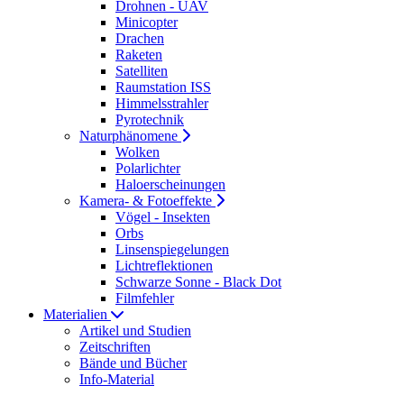
Drohnen - UAV
Minicopter
Drachen
Raketen
Satelliten
Raumstation ISS
Himmelsstrahler
Pyrotechnik
Naturphänomene
Wolken
Polarlichter
Haloerscheinungen
Kamera- & Fotoeffekte
Vögel - Insekten
Orbs
Linsenspiegelungen
Lichtreflektionen
Schwarze Sonne - Black Dot
Filmfehler
Materialien
Artikel und Studien
Zeitschriften
Bände und Bücher
Info-Material