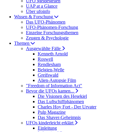
UFO Meldestellen
UAP at a Glance
Über ufoinfo
Wissen & Forschung
Das UFO-Phänomen
UFO-Phänomen-Forschung
Einzelne Forschungsthemen
Zeugen & Psychologie
Themen
Ausgewählte Fälle
Kenneth Arnold
Roswell
Rendlesham
Belgien-Welle
Greifswald
Alien-Autopsie Film
"Freedom of Information Act"
Bevor die UFOs kamen...
Die Visionen des Hesekiel
Das Luftschiffphänomen
Charles Hoy Fort - Der Urvater
Pulp Magazine
Das Shaver-Geheimnis
UFOs kinderleicht erklärt
Einleitung