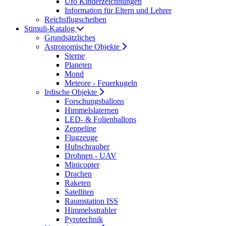
Ufo Kinderzeichnungen
Information für Eltern und Lehrer
Reichsflugscheiben
Stimuli-Katalog
Grundsätzliches
Astronomische Objekte
Sterne
Planeten
Mond
Meteore - Feuerkugeln
Irdische Objekte
Forschungsballons
Himmelslaternen
LED- & Folienballons
Zeppeline
Flugzeuge
Hubschrauber
Drohnen - UAV
Minicopter
Drachen
Raketen
Satelliten
Raumstation ISS
Himmelsstrahler
Pyrotechnik