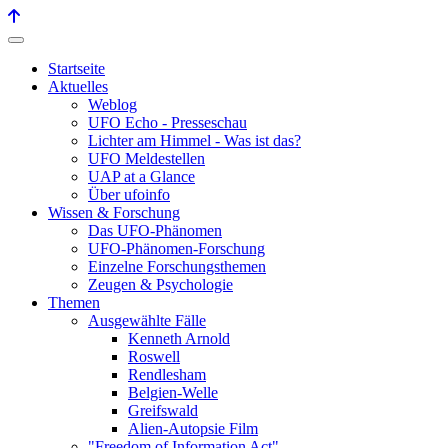
Startseite
Aktuelles
Weblog
UFO Echo - Presseschau
Lichter am Himmel - Was ist das?
UFO Meldestellen
UAP at a Glance
Über ufoinfo
Wissen & Forschung
Das UFO-Phänomen
UFO-Phänomen-Forschung
Einzelne Forschungsthemen
Zeugen & Psychologie
Themen
Ausgewählte Fälle
Kenneth Arnold
Roswell
Rendlesham
Belgien-Welle
Greifswald
Alien-Autopsie Film
"Freedom of Information Act"