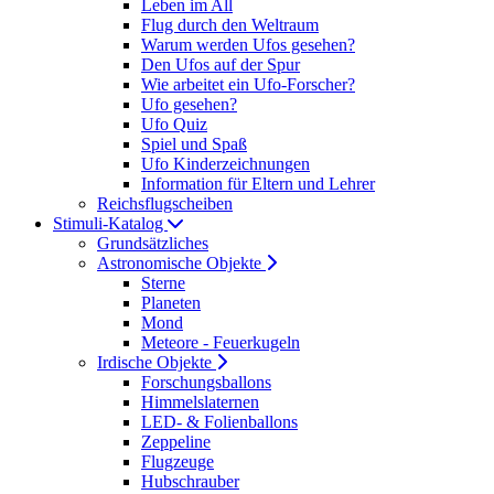
Leben im All
Flug durch den Weltraum
Warum werden Ufos gesehen?
Den Ufos auf der Spur
Wie arbeitet ein Ufo-Forscher?
Ufo gesehen?
Ufo Quiz
Spiel und Spaß
Ufo Kinderzeichnungen
Information für Eltern und Lehrer
Reichsflugscheiben
Stimuli-Katalog
Grundsätzliches
Astronomische Objekte
Sterne
Planeten
Mond
Meteore - Feuerkugeln
Irdische Objekte
Forschungsballons
Himmelslaternen
LED- & Folienballons
Zeppeline
Flugzeuge
Hubschrauber