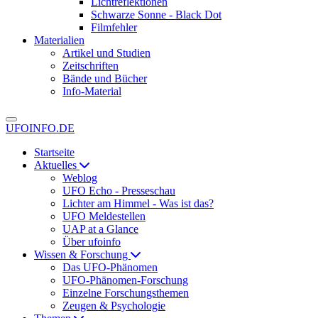
Lichtreflektionen
Schwarze Sonne - Black Dot
Filmfehler
Materialien
Artikel und Studien
Zeitschriften
Bände und Bücher
Info-Material
UFOINFO.DE
Startseite
Aktuelles
Weblog
UFO Echo - Presseschau
Lichter am Himmel - Was ist das?
UFO Meldestellen
UAP at a Glance
Über ufoinfo
Wissen & Forschung
Das UFO-Phänomen
UFO-Phänomen-Forschung
Einzelne Forschungsthemen
Zeugen & Psychologie