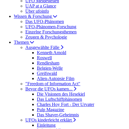
UFO Meldestellen
UAP at a Glance
Über ufoinfo
Wissen & Forschung
Das UFO-Phänomen
UFO-Phänomen-Forschung
Einzelne Forschungsthemen
Zeugen & Psychologie
Themen
Ausgewählte Fälle
Kenneth Arnold
Roswell
Rendlesham
Belgien-Welle
Greifswald
Alien-Autopsie Film
"Freedom of Information Act"
Bevor die UFOs kamen...
Die Visionen des Hesekiel
Das Luftschiffphänomen
Charles Hoy Fort - Der Urvater
Pulp Magazine
Das Shaver-Geheimnis
UFOs kinderleicht erklärt
Einleitung