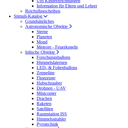
Ufo Kinderzeichnungen
Information für Eltern und Lehrer
Reichsflugscheiben
Stimuli-Katalog
Grundsätzliches
Astronomische Objekte
Sterne
Planeten
Mond
Meteore - Feuerkugeln
Irdische Objekte
Forschungsballons
Himmelslaternen
LED- & Folienballons
Zeppeline
Flugzeuge
Hubschrauber
Drohnen - UAV
Minicopter
Drachen
Raketen
Satelliten
Raumstation ISS
Himmelsstrahler
Pyrotechnik