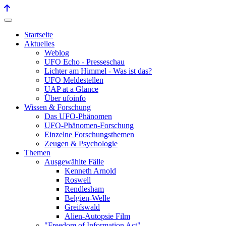
Startseite
Aktuelles
Weblog
UFO Echo - Presseschau
Lichter am Himmel - Was ist das?
UFO Meldestellen
UAP at a Glance
Über ufoinfo
Wissen & Forschung
Das UFO-Phänomen
UFO-Phänomen-Forschung
Einzelne Forschungsthemen
Zeugen & Psychologie
Themen
Ausgewählte Fälle
Kenneth Arnold
Roswell
Rendlesham
Belgien-Welle
Greifswald
Alien-Autopsie Film
"Freedom of Information Act"