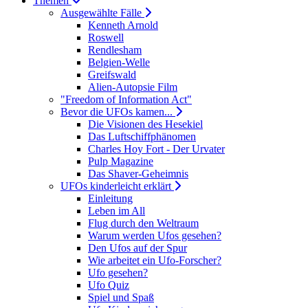
Themen
Ausgewählte Fälle
Kenneth Arnold
Roswell
Rendlesham
Belgien-Welle
Greifswald
Alien-Autopsie Film
"Freedom of Information Act"
Bevor die UFOs kamen...
Die Visionen des Hesekiel
Das Luftschiffphänomen
Charles Hoy Fort - Der Urvater
Pulp Magazine
Das Shaver-Geheimnis
UFOs kinderleicht erklärt
Einleitung
Leben im All
Flug durch den Weltraum
Warum werden Ufos gesehen?
Den Ufos auf der Spur
Wie arbeitet ein Ufo-Forscher?
Ufo gesehen?
Ufo Quiz
Spiel und Spaß