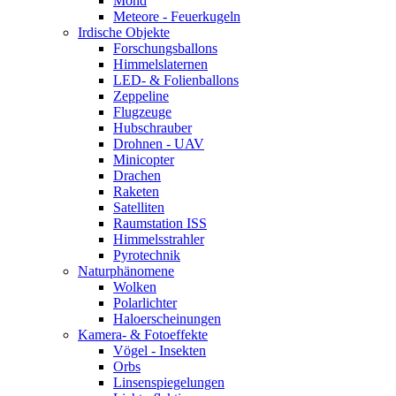
Mond
Meteore - Feuerkugeln
Irdische Objekte
Forschungsballons
Himmelslaternen
LED- & Folienballons
Zeppeline
Flugzeuge
Hubschrauber
Drohnen - UAV
Minicopter
Drachen
Raketen
Satelliten
Raumstation ISS
Himmelsstrahler
Pyrotechnik
Naturphänomene
Wolken
Polarlichter
Haloerscheinungen
Kamera- & Fotoeffekte
Vögel - Insekten
Orbs
Linsenspiegelungen