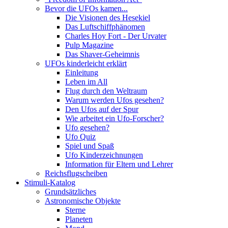
Bevor die UFOs kamen...
Die Visionen des Hesekiel
Das Luftschiffphänomen
Charles Hoy Fort - Der Urvater
Pulp Magazine
Das Shaver-Geheimnis
UFOs kinderleicht erklärt
Einleitung
Leben im All
Flug durch den Weltraum
Warum werden Ufos gesehen?
Den Ufos auf der Spur
Wie arbeitet ein Ufo-Forscher?
Ufo gesehen?
Ufo Quiz
Spiel und Spaß
Ufo Kinderzeichnungen
Information für Eltern und Lehrer
Reichsflugscheiben
Stimuli-Katalog
Grundsätzliches
Astronomische Objekte
Sterne
Planeten