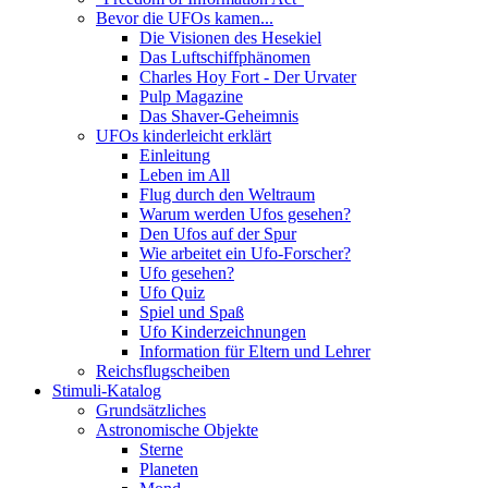
Bevor die UFOs kamen...
Die Visionen des Hesekiel
Das Luftschiffphänomen
Charles Hoy Fort - Der Urvater
Pulp Magazine
Das Shaver-Geheimnis
UFOs kinderleicht erklärt
Einleitung
Leben im All
Flug durch den Weltraum
Warum werden Ufos gesehen?
Den Ufos auf der Spur
Wie arbeitet ein Ufo-Forscher?
Ufo gesehen?
Ufo Quiz
Spiel und Spaß
Ufo Kinderzeichnungen
Information für Eltern und Lehrer
Reichsflugscheiben
Stimuli-Katalog
Grundsätzliches
Astronomische Objekte
Sterne
Planeten