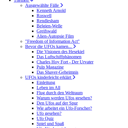
Themen
Ausgewählte Fälle
Kenneth Arnold
Roswell
Rendlesham
Belgien-Welle
Greifswald
Alien-Autopsie Film
"Freedom of Information Act"
Bevor die UFOs kamen...
Die Visionen des Hesekiel
Das Luftschiffphänomen
Charles Hoy Fort - Der Urvater
Pulp Magazine
Das Shaver-Geheimnis
UFOs kinderleicht erklärt
Einleitung
Leben im All
Flug durch den Weltraum
Warum werden Ufos gesehen?
Den Ufos auf der Spur
Wie arbeitet ein Ufo-Forscher?
Ufo gesehen?
Ufo Quiz
Spiel und Spaß