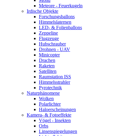
Mond
Meteore - Feuerkugeln
Irdische Objekte
Forschungsballons
Himmelslaternen
LED- & Folienballons
Zeppeline
Flugzeuge
Hubschrauber
Drohnen - UAV
Minicopter
Drachen
Raketen
Satelliten
Raumstation ISS
Himmelsstrahler
Pyrotechnik
Naturphänomene
Wolken
Polarlichter
Haloerscheinungen
Kamera- & Fotoeffekte
Vögel - Insekten
Orbs
Linsenspiegelungen