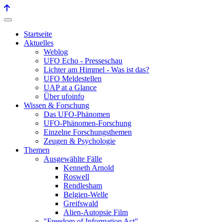
Startseite
Aktuelles
Weblog
UFO Echo - Presseschau
Lichter am Himmel - Was ist das?
UFO Meldestellen
UAP at a Glance
Über ufoinfo
Wissen & Forschung
Das UFO-Phänomen
UFO-Phänomen-Forschung
Einzelne Forschungsthemen
Zeugen & Psychologie
Themen
Ausgewählte Fälle
Kenneth Arnold
Roswell
Rendlesham
Belgien-Welle
Greifswald
Alien-Autopsie Film
"Freedom of Information Act"