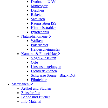
Drohnen - UAV
Minicopter
Drachen
Raketen
Satelliten
Raumstation ISS
Himmelsstrahler
Pyrotechnik
Naturphänomene
Wolken
Polarlichter
Haloerscheinungen
Kamera- & Fotoeffekte
Vögel - Insekten
Orbs
Linsenspiegelungen
Lichtreflektionen
Schwarze Sonne - Black Dot
Filmfehler
Materialien
Artikel und Studien
Zeitschriften
Bände und Bücher
Info-Material