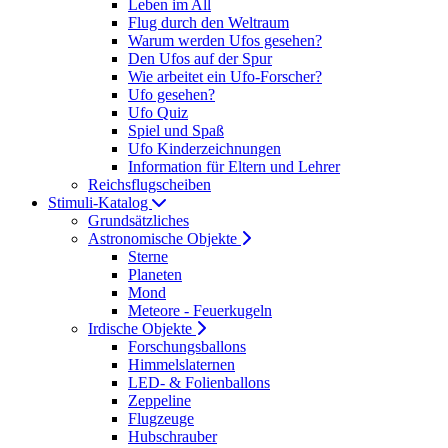
Leben im All
Flug durch den Weltraum
Warum werden Ufos gesehen?
Den Ufos auf der Spur
Wie arbeitet ein Ufo-Forscher?
Ufo gesehen?
Ufo Quiz
Spiel und Spaß
Ufo Kinderzeichnungen
Information für Eltern und Lehrer
Reichsflugscheiben
Stimuli-Katalog
Grundsätzliches
Astronomische Objekte
Sterne
Planeten
Mond
Meteore - Feuerkugeln
Irdische Objekte
Forschungsballons
Himmelslaternen
LED- & Folienballons
Zeppeline
Flugzeuge
Hubschrauber