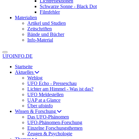
Lichtreflektionen
Schwarze Sonne - Black Dot
Filmfehler
Materialien
Artikel und Studien
Zeitschriften
Bände und Bücher
Info-Material
UFOINFO.DE
Startseite
Aktuelles
Weblog
UFO Echo - Presseschau
Lichter am Himmel - Was ist das?
UFO Meldestellen
UAP at a Glance
Über ufoinfo
Wissen & Forschung
Das UFO-Phänomen
UFO-Phänomen-Forschung
Einzelne Forschungsthemen
Zeugen & Psychologie