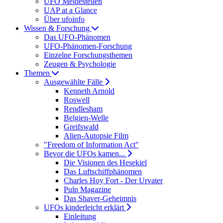
UFO Meldestellen
UAP at a Glance
Über ufoinfo
Wissen & Forschung
Das UFO-Phänomen
UFO-Phänomen-Forschung
Einzelne Forschungsthemen
Zeugen & Psychologie
Themen
Ausgewählte Fälle
Kenneth Arnold
Roswell
Rendlesham
Belgien-Welle
Greifswald
Alien-Autopsie Film
"Freedom of Information Act"
Bevor die UFOs kamen...
Die Visionen des Hesekiel
Das Luftschiffphänomen
Charles Hoy Fort - Der Urvater
Pulp Magazine
Das Shaver-Geheimnis
UFOs kinderleicht erklärt
Einleitung