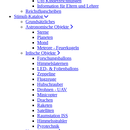
Ufo Kinderzeichnungen
Information für Eltern und Lehrer
Reichsflugscheiben
Stimuli-Katalog
Grundsätzliches
Astronomische Objekte
Sterne
Planeten
Mond
Meteore - Feuerkugeln
Irdische Objekte
Forschungsballons
Himmelslaternen
LED- & Folienballons
Zeppeline
Flugzeuge
Hubschrauber
Drohnen - UAV
Minicopter
Drachen
Raketen
Satelliten
Raumstation ISS
Himmelsstrahler
Pyrotechnik