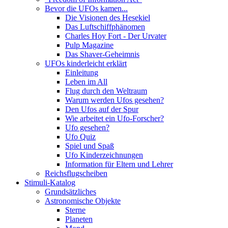
Bevor die UFOs kamen...
Die Visionen des Hesekiel
Das Luftschiffphänomen
Charles Hoy Fort - Der Urvater
Pulp Magazine
Das Shaver-Geheimnis
UFOs kinderleicht erklärt
Einleitung
Leben im All
Flug durch den Weltraum
Warum werden Ufos gesehen?
Den Ufos auf der Spur
Wie arbeitet ein Ufo-Forscher?
Ufo gesehen?
Ufo Quiz
Spiel und Spaß
Ufo Kinderzeichnungen
Information für Eltern und Lehrer
Reichsflugscheiben
Stimuli-Katalog
Grundsätzliches
Astronomische Objekte
Sterne
Planeten