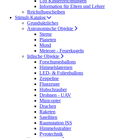
Ufo Kinderzeichnungen
Information für Eltern und Lehrer
Reichsflugscheiben
Stimuli-Katalog
Grundsätzliches
Astronomische Objekte
Sterne
Planeten
Mond
Meteore - Feuerkugeln
Irdische Objekte
Forschungsballons
Himmelslaternen
LED- & Folienballons
Zeppeline
Flugzeuge
Hubschrauber
Drohnen - UAV
Minicopter
Drachen
Raketen
Satelliten
Raumstation ISS
Himmelsstrahler
Pyrotechnik