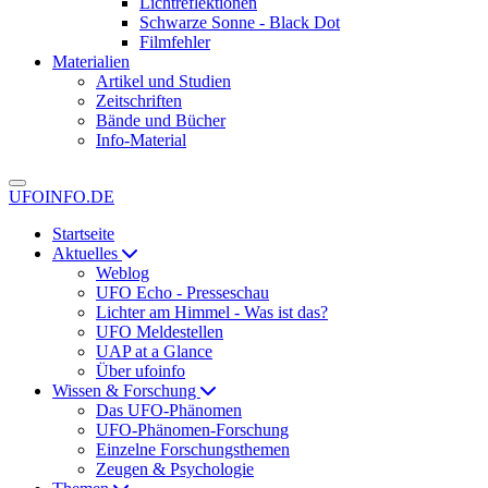
Lichtreflektionen
Schwarze Sonne - Black Dot
Filmfehler
Materialien
Artikel und Studien
Zeitschriften
Bände und Bücher
Info-Material
UFOINFO.DE
Startseite
Aktuelles
Weblog
UFO Echo - Presseschau
Lichter am Himmel - Was ist das?
UFO Meldestellen
UAP at a Glance
Über ufoinfo
Wissen & Forschung
Das UFO-Phänomen
UFO-Phänomen-Forschung
Einzelne Forschungsthemen
Zeugen & Psychologie