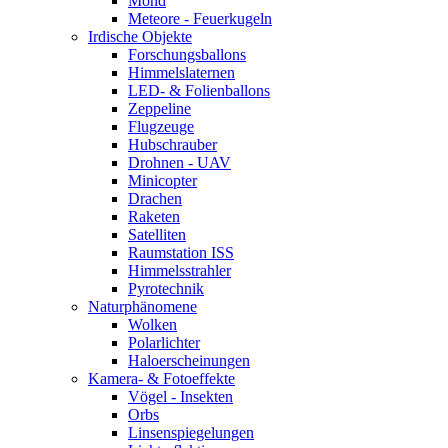
Mond
Meteore - Feuerkugeln
Irdische Objekte
Forschungsballons
Himmelslaternen
LED- & Folienballons
Zeppeline
Flugzeuge
Hubschrauber
Drohnen - UAV
Minicopter
Drachen
Raketen
Satelliten
Raumstation ISS
Himmelsstrahler
Pyrotechnik
Naturphänomene
Wolken
Polarlichter
Haloerscheinungen
Kamera- & Fotoeffekte
Vögel - Insekten
Orbs
Linsenspiegelungen