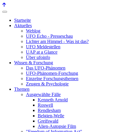
Startseite
Aktuelles
Weblog
UFO Echo - Presseschau
Lichter am Himmel - Was ist das?
UFO Meldestellen
UAP at a Glance
Über ufoinfo
Wissen & Forschung
Das UFO-Phänomen
UFO-Phänomen-Forschung
Einzelne Forschungsthemen
Zeugen & Psychologie
Themen
Ausgewählte Fälle
Kenneth Arnold
Roswell
Rendlesham
Belgien-Welle
Greifswald
Alien-Autopsie Film
"Freedom of Information Act"