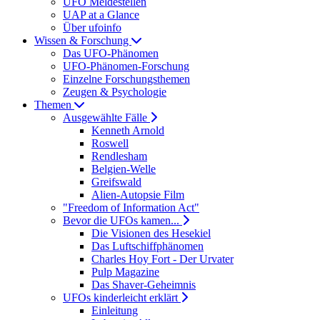
UFO Meldestellen
UAP at a Glance
Über ufoinfo
Wissen & Forschung
Das UFO-Phänomen
UFO-Phänomen-Forschung
Einzelne Forschungsthemen
Zeugen & Psychologie
Themen
Ausgewählte Fälle
Kenneth Arnold
Roswell
Rendlesham
Belgien-Welle
Greifswald
Alien-Autopsie Film
"Freedom of Information Act"
Bevor die UFOs kamen...
Die Visionen des Hesekiel
Das Luftschiffphänomen
Charles Hoy Fort - Der Urvater
Pulp Magazine
Das Shaver-Geheimnis
UFOs kinderleicht erklärt
Einleitung