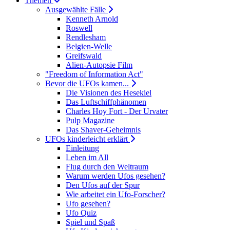
Themen
Ausgewählte Fälle
Kenneth Arnold
Roswell
Rendlesham
Belgien-Welle
Greifswald
Alien-Autopsie Film
"Freedom of Information Act"
Bevor die UFOs kamen...
Die Visionen des Hesekiel
Das Luftschiffphänomen
Charles Hoy Fort - Der Urvater
Pulp Magazine
Das Shaver-Geheimnis
UFOs kinderleicht erklärt
Einleitung
Leben im All
Flug durch den Weltraum
Warum werden Ufos gesehen?
Den Ufos auf der Spur
Wie arbeitet ein Ufo-Forscher?
Ufo gesehen?
Ufo Quiz
Spiel und Spaß