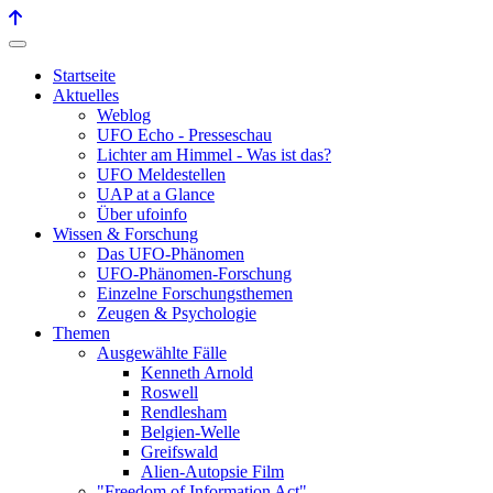
Startseite
Aktuelles
Weblog
UFO Echo - Presseschau
Lichter am Himmel - Was ist das?
UFO Meldestellen
UAP at a Glance
Über ufoinfo
Wissen & Forschung
Das UFO-Phänomen
UFO-Phänomen-Forschung
Einzelne Forschungsthemen
Zeugen & Psychologie
Themen
Ausgewählte Fälle
Kenneth Arnold
Roswell
Rendlesham
Belgien-Welle
Greifswald
Alien-Autopsie Film
"Freedom of Information Act"