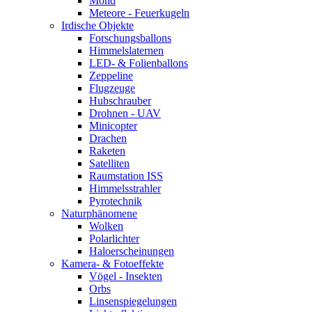
Mond
Meteore - Feuerkugeln
Irdische Objekte
Forschungsballons
Himmelslaternen
LED- & Folienballons
Zeppeline
Flugzeuge
Hubschrauber
Drohnen - UAV
Minicopter
Drachen
Raketen
Satelliten
Raumstation ISS
Himmelsstrahler
Pyrotechnik
Naturphänomene
Wolken
Polarlichter
Haloerscheinungen
Kamera- & Fotoeffekte
Vögel - Insekten
Orbs
Linsenspiegelungen