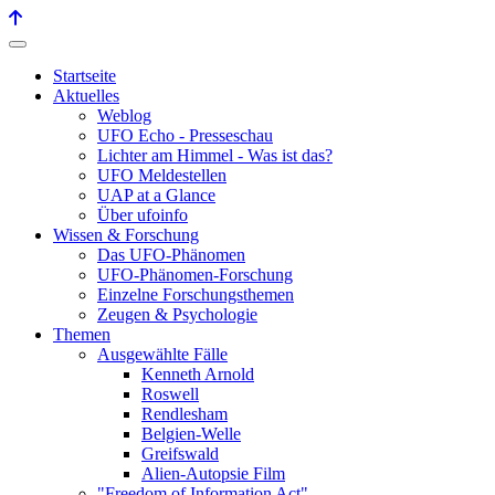
Startseite
Aktuelles
Weblog
UFO Echo - Presseschau
Lichter am Himmel - Was ist das?
UFO Meldestellen
UAP at a Glance
Über ufoinfo
Wissen & Forschung
Das UFO-Phänomen
UFO-Phänomen-Forschung
Einzelne Forschungsthemen
Zeugen & Psychologie
Themen
Ausgewählte Fälle
Kenneth Arnold
Roswell
Rendlesham
Belgien-Welle
Greifswald
Alien-Autopsie Film
"Freedom of Information Act"