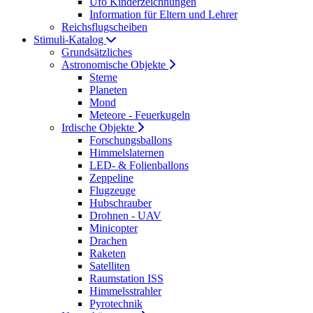
Ufo Kinderzeichnungen
Information für Eltern und Lehrer
Reichsflugscheiben
Stimuli-Katalog
Grundsätzliches
Astronomische Objekte
Sterne
Planeten
Mond
Meteore - Feuerkugeln
Irdische Objekte
Forschungsballons
Himmelslaternen
LED- & Folienballons
Zeppeline
Flugzeuge
Hubschrauber
Drohnen - UAV
Minicopter
Drachen
Raketen
Satelliten
Raumstation ISS
Himmelsstrahler
Pyrotechnik