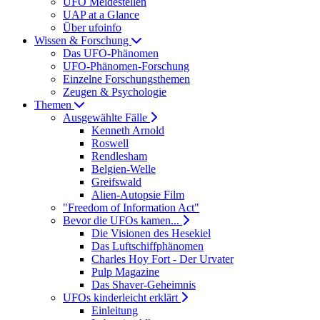
UFO Meldestellen
UAP at a Glance
Über ufoinfo
Wissen & Forschung
Das UFO-Phänomen
UFO-Phänomen-Forschung
Einzelne Forschungsthemen
Zeugen & Psychologie
Themen
Ausgewählte Fälle
Kenneth Arnold
Roswell
Rendlesham
Belgien-Welle
Greifswald
Alien-Autopsie Film
"Freedom of Information Act"
Bevor die UFOs kamen...
Die Visionen des Hesekiel
Das Luftschiffphänomen
Charles Hoy Fort - Der Urvater
Pulp Magazine
Das Shaver-Geheimnis
UFOs kinderleicht erklärt
Einleitung