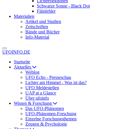
Lichtreflektionen
Schwarze Sonne - Black Dot
Filmfehler
Materialien
Artikel und Studien
Zeitschriften
Bände und Bücher
Info-Material
UFOINFO.DE
Startseite
Aktuelles
Weblog
UFO Echo - Presseschau
Lichter am Himmel - Was ist das?
UFO Meldestellen
UAP at a Glance
Über ufoinfo
Wissen & Forschung
Das UFO-Phänomen
UFO-Phänomen-Forschung
Einzelne Forschungsthemen
Zeugen & Psychologie