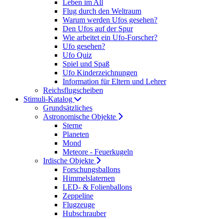
Leben im All
Flug durch den Weltraum
Warum werden Ufos gesehen?
Den Ufos auf der Spur
Wie arbeitet ein Ufo-Forscher?
Ufo gesehen?
Ufo Quiz
Spiel und Spaß
Ufo Kinderzeichnungen
Information für Eltern und Lehrer
Reichsflugscheiben
Stimuli-Katalog
Grundsätzliches
Astronomische Objekte
Sterne
Planeten
Mond
Meteore - Feuerkugeln
Irdische Objekte
Forschungsballons
Himmelslaternen
LED- & Folienballons
Zeppeline
Flugzeuge
Hubschrauber