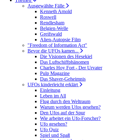
Themen
Ausgewählte Fälle
Kenneth Arnold
Roswell
Rendlesham
Belgien-Welle
Greifswald
Alien-Autopsie Film
"Freedom of Information Act"
Bevor die UFOs kamen...
Die Visionen des Hesekiel
Das Luftschiffphänomen
Charles Hoy Fort - Der Urvater
Pulp Magazine
Das Shaver-Geheimnis
UFOs kinderleicht erklärt
Einleitung
Leben im All
Flug durch den Weltraum
Warum werden Ufos gesehen?
Den Ufos auf der Spur
Wie arbeitet ein Ufo-Forscher?
Ufo gesehen?
Ufo Quiz
Spiel und Spaß