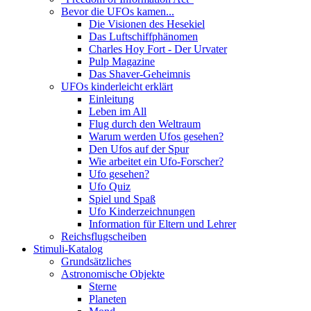
Bevor die UFOs kamen...
Die Visionen des Hesekiel
Das Luftschiffphänomen
Charles Hoy Fort - Der Urvater
Pulp Magazine
Das Shaver-Geheimnis
UFOs kinderleicht erklärt
Einleitung
Leben im All
Flug durch den Weltraum
Warum werden Ufos gesehen?
Den Ufos auf der Spur
Wie arbeitet ein Ufo-Forscher?
Ufo gesehen?
Ufo Quiz
Spiel und Spaß
Ufo Kinderzeichnungen
Information für Eltern und Lehrer
Reichsflugscheiben
Stimuli-Katalog
Grundsätzliches
Astronomische Objekte
Sterne
Planeten