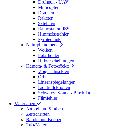
Drohnen - UAV
Minicopter
Drachen
Raketen
Satelliten
Raumstation ISS
Himmelsstrahler
Pyrotechnik
Naturphänomene
Wolken
Polarlichter
Haloerscheinungen
Kamera- & Fotoeffekte
Vögel - Insekten
Orbs
Linsenspiegelungen
Lichtreflektionen
Schwarze Sonne - Black Dot
Filmfehler
Materialien
Artikel und Studien
Zeitschriften
Bände und Bücher
Info-Material