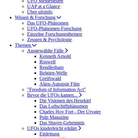
UFO Meldestellen
UAP at a Glance
Über ufoinfo
Wissen & Forschung
Das UFO-Phänomen
UFO-Phänomen-Forschung
Einzelne Forschungsthemen
Zeugen & Psychologie
Themen
Ausgewählte Fälle
Kenneth Arnold
Roswell
Rendlesham
Belgien-Welle
Greifswald
Alien-Autopsie Film
"Freedom of Information Act"
Bevor die UFOs kamen...
Die Visionen des Hesekiel
Das Luftschiffphänomen
Charles Hoy Fort - Der Urvater
Pulp Magazine
Das Shaver-Geheimnis
UFOs kinderleicht erklärt
Einleitung