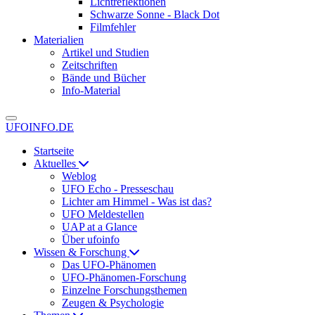
Lichtreflektionen
Schwarze Sonne - Black Dot
Filmfehler
Materialien
Artikel und Studien
Zeitschriften
Bände und Bücher
Info-Material
UFOINFO.DE
Startseite
Aktuelles
Weblog
UFO Echo - Presseschau
Lichter am Himmel - Was ist das?
UFO Meldestellen
UAP at a Glance
Über ufoinfo
Wissen & Forschung
Das UFO-Phänomen
UFO-Phänomen-Forschung
Einzelne Forschungsthemen
Zeugen & Psychologie