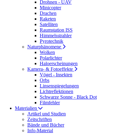
Drohnen - UAV
Minicopter
Drachen
Raketen
Satelliten
Raumstation ISS
Himmelsstrahler
Pyrotechnik
Naturphänomene
Wolken
Polarlichter
Haloerscheinungen
Kamera- & Fotoeffekte
Vögel - Insekten
Orbs
Linsenspiegelungen
Lichtreflektionen
Schwarze Sonne - Black Dot
Filmfehler
Materialien
Artikel und Studien
Zeitschriften
Bände und Bücher
Info-Material