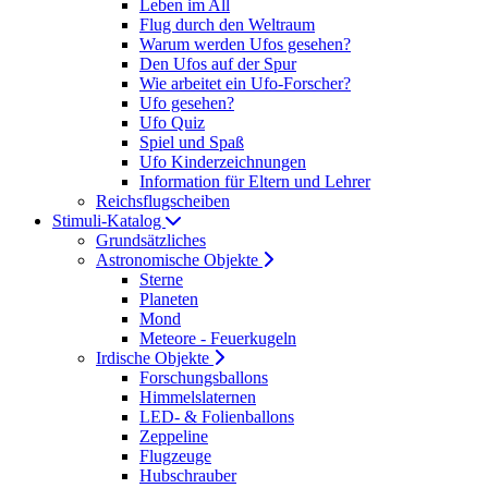
Leben im All
Flug durch den Weltraum
Warum werden Ufos gesehen?
Den Ufos auf der Spur
Wie arbeitet ein Ufo-Forscher?
Ufo gesehen?
Ufo Quiz
Spiel und Spaß
Ufo Kinderzeichnungen
Information für Eltern und Lehrer
Reichsflugscheiben
Stimuli-Katalog
Grundsätzliches
Astronomische Objekte
Sterne
Planeten
Mond
Meteore - Feuerkugeln
Irdische Objekte
Forschungsballons
Himmelslaternen
LED- & Folienballons
Zeppeline
Flugzeuge
Hubschrauber