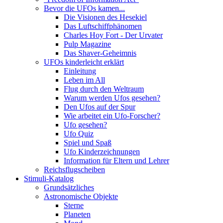
Bevor die UFOs kamen...
Die Visionen des Hesekiel
Das Luftschiffphänomen
Charles Hoy Fort - Der Urvater
Pulp Magazine
Das Shaver-Geheimnis
UFOs kinderleicht erklärt
Einleitung
Leben im All
Flug durch den Weltraum
Warum werden Ufos gesehen?
Den Ufos auf der Spur
Wie arbeitet ein Ufo-Forscher?
Ufo gesehen?
Ufo Quiz
Spiel und Spaß
Ufo Kinderzeichnungen
Information für Eltern und Lehrer
Reichsflugscheiben
Stimuli-Katalog
Grundsätzliches
Astronomische Objekte
Sterne
Planeten