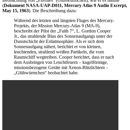
Beobachtung von „Fireflies“ (Glühwürmchen), wie er es nannte
(
Dokument NASA-UAP-D011, Mercury Atlas 9 Audio Excerpt,
May 15, 1963
). Die Beschreibung dazu:
Während des letzten und längsten Fluges des Mercury-
Projekts, der Mission Mercury-Atlas 9 (MA-9),
beschreibt der Pilot der „Faith 7“, L. Gordon Cooper
Jr., das strahlende Blau des Sonnenaufgangs unter der
Dunstschicht der Erdatmosphäre. Als er sich dem
Sonnenaufgang nähert, berichtet er von kleinen,
leuchtenden, strahlend weißen Partikeln, die vom
Raumschiff wegtreiben. Cooper berichtet, dass er nach
dem Ausbringen von Leuchtfeuern – kugelförmige,
missionsbezogene Geräte mit Xenon-Blitzlichtern –
„Glühwürmchen“ beobachtet habe.