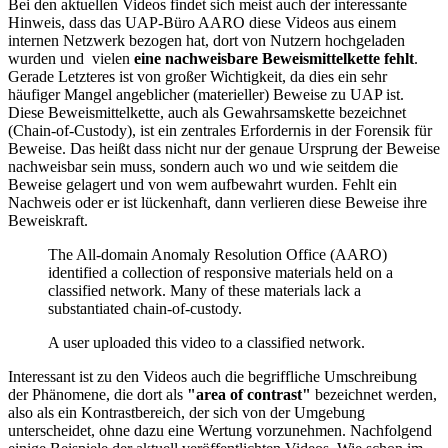
Bei den aktuellen Videos findet sich meist auch der interessante
Hinweis, dass das UAP-Büro AARO diese Videos aus einem
internen Netzwerk bezogen hat, dort von Nutzern hochgeladen
wurden und vielen
eine nachweisbare Beweismittelkette fehlt
.
Gerade Letzteres ist von großer Wichtigkeit, da dies ein sehr
häufiger Mangel angeblicher (materieller) Beweise zu UAP ist.
Diese Beweismittelkette, auch als Gewahrsamskette bezeichnet
(Chain-of-Custody), ist ein zentrales Erfordernis in der Forensik für
Beweise. Das heißt dass nicht nur der genaue Ursprung der Beweise
nachweisbar sein muss, sondern auch wo und wie seitdem die
Beweise gelagert und von wem aufbewahrt wurden. Fehlt ein
Nachweis oder er ist lückenhaft, dann verlieren diese Beweise ihre
Beweiskraft.
The All-domain Anomaly Resolution Office (AARO)
identified a collection of responsive materials held on a
classified network. Many of these materials lack a
substantiated chain-of-custody.
A user uploaded this video to a classified network.
Interessant ist zu den Videos auch die begriffliche Umschreibung
der Phänomene, die dort als
"area of contrast"
bezeichnet werden,
also als ein Kontrastbereich, der sich von der Umgebung
unterscheidet, ohne dazu eine Wertung vorzunehmen. Nachfolgend