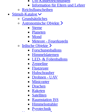
Ufo Kinderzeichnungen
Information für Eltern und Lehrer
Reichsflugscheiben
Stimuli-Katalog
Grundsätzliches
Astronomische Objekte
Sterne
Planeten
Mond
Meteore - Feuerkugeln
Irdische Objekte
Forschungsballons
Himmelslaternen
LED- & Folienballons
Zeppeline
Flugzeuge
Hubschrauber
Drohnen - UAV
Minicopter
Drachen
Raketen
Satelliten
Raumstation ISS
Himmelsstrahler
Pyrotechnik