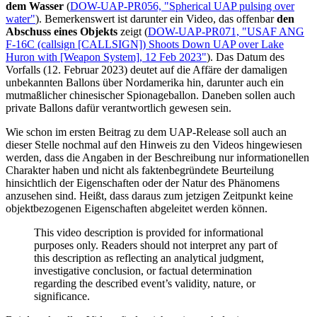
dem Wasser
(
DOW-UAP-PR056, "Spherical UAP pulsing over
water"
). Bemerkenswert ist darunter ein Video, das offenbar
den
Abschuss eines Objekts
zeigt (
DOW-UAP-PR071, "USAF ANG
F-16C (callsign [CALLSIGN]) Shoots Down UAP over Lake
Huron with [Weapon System], 12 Feb 2023"
). Das Datum des
Vorfalls (12. Februar 2023) deutet auf die Affäre der damaligen
unbekannten Ballons über Nordamerika hin, darunter auch ein
mutmaßlicher chinesischer Spionageballon. Daneben sollen auch
private Ballons dafür verantwortlich gewesen sein.
Wie schon im ersten Beitrag zu dem UAP-Release soll auch an
dieser Stelle nochmal auf den Hinweis zu den Videos hingewiesen
werden, dass die Angaben in der Beschreibung nur informationellen
Charakter haben und nicht als faktenbegründete Beurteilung
hinsichtlich der Eigenschaften oder der Natur des Phänomens
anzusehen sind. Heißt, dass daraus zum jetzigen Zeitpunkt keine
objektbezogenen Eigenschaften abgeleitet werden können.
This video description is provided for informational
purposes only. Readers should not interpret any part of
this description as reflecting an analytical judgment,
investigative conclusion, or factual determination
regarding the described event’s validity, nature, or
significance.