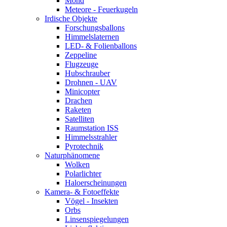
Mond
Meteore - Feuerkugeln
Irdische Objekte
Forschungsballons
Himmelslaternen
LED- & Folienballons
Zeppeline
Flugzeuge
Hubschrauber
Drohnen - UAV
Minicopter
Drachen
Raketen
Satelliten
Raumstation ISS
Himmelsstrahler
Pyrotechnik
Naturphänomene
Wolken
Polarlichter
Haloerscheinungen
Kamera- & Fotoeffekte
Vögel - Insekten
Orbs
Linsenspiegelungen