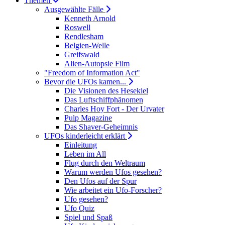
Themen
Ausgewählte Fälle
Kenneth Arnold
Roswell
Rendlesham
Belgien-Welle
Greifswald
Alien-Autopsie Film
"Freedom of Information Act"
Bevor die UFOs kamen...
Die Visionen des Hesekiel
Das Luftschiffphänomen
Charles Hoy Fort - Der Urvater
Pulp Magazine
Das Shaver-Geheimnis
UFOs kinderleicht erklärt
Einleitung
Leben im All
Flug durch den Weltraum
Warum werden Ufos gesehen?
Den Ufos auf der Spur
Wie arbeitet ein Ufo-Forscher?
Ufo gesehen?
Ufo Quiz
Spiel und Spaß