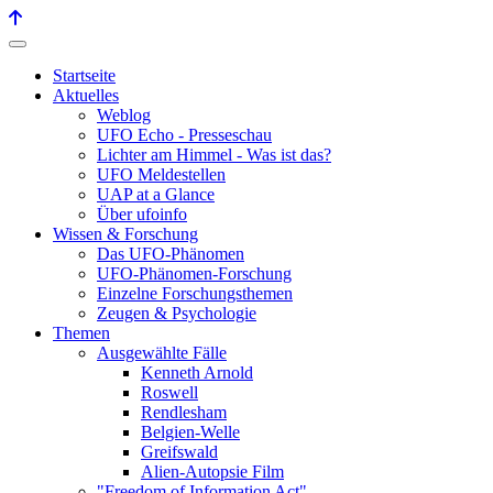
Startseite
Aktuelles
Weblog
UFO Echo - Presseschau
Lichter am Himmel - Was ist das?
UFO Meldestellen
UAP at a Glance
Über ufoinfo
Wissen & Forschung
Das UFO-Phänomen
UFO-Phänomen-Forschung
Einzelne Forschungsthemen
Zeugen & Psychologie
Themen
Ausgewählte Fälle
Kenneth Arnold
Roswell
Rendlesham
Belgien-Welle
Greifswald
Alien-Autopsie Film
"Freedom of Information Act"