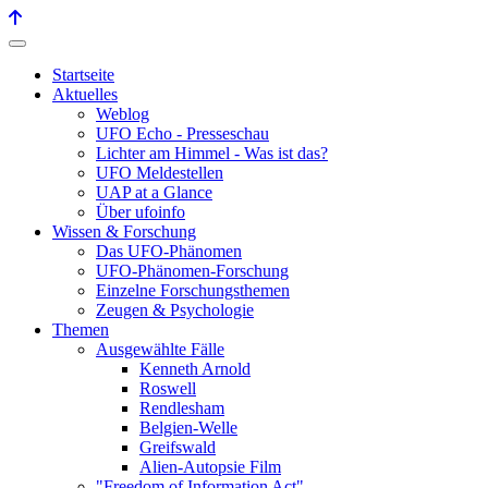
Startseite
Aktuelles
Weblog
UFO Echo - Presseschau
Lichter am Himmel - Was ist das?
UFO Meldestellen
UAP at a Glance
Über ufoinfo
Wissen & Forschung
Das UFO-Phänomen
UFO-Phänomen-Forschung
Einzelne Forschungsthemen
Zeugen & Psychologie
Themen
Ausgewählte Fälle
Kenneth Arnold
Roswell
Rendlesham
Belgien-Welle
Greifswald
Alien-Autopsie Film
"Freedom of Information Act"