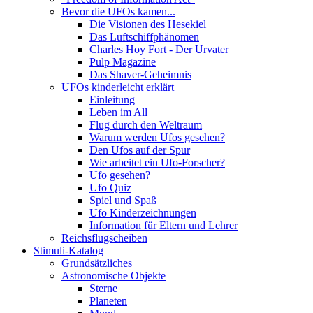
Bevor die UFOs kamen...
Die Visionen des Hesekiel
Das Luftschiffphänomen
Charles Hoy Fort - Der Urvater
Pulp Magazine
Das Shaver-Geheimnis
UFOs kinderleicht erklärt
Einleitung
Leben im All
Flug durch den Weltraum
Warum werden Ufos gesehen?
Den Ufos auf der Spur
Wie arbeitet ein Ufo-Forscher?
Ufo gesehen?
Ufo Quiz
Spiel und Spaß
Ufo Kinderzeichnungen
Information für Eltern und Lehrer
Reichsflugscheiben
Stimuli-Katalog
Grundsätzliches
Astronomische Objekte
Sterne
Planeten