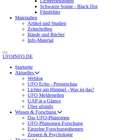
Lichtreflektionen
Schwarze Sonne - Black Dot
Filmfehler
Materialien
Artikel und Studien
Zeitschriften
Bände und Bücher
Info-Material
UFOINFO.DE
Startseite
Aktuelles
Weblog
UFO Echo - Presseschau
Lichter am Himmel - Was ist das?
UFO Meldestellen
UAP at a Glance
Über ufoinfo
Wissen & Forschung
Das UFO-Phänomen
UFO-Phänomen-Forschung
Einzelne Forschungsthemen
Zeugen & Psychologie