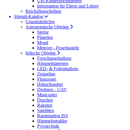
Ufo Kinderzeichnungen
Information für Eltern und Lehrer
Reichsflugscheiben
Stimuli-Katalog
Grundsätzliches
Astronomische Objekte
Sterne
Planeten
Mond
Meteore - Feuerkugeln
Irdische Objekte
Forschungsballons
Himmelslaternen
LED- & Folienballons
Zeppeline
Flugzeuge
Hubschrauber
Drohnen - UAV
Minicopter
Drachen
Raketen
Satelliten
Raumstation ISS
Himmelsstrahler
Pyrotechnik