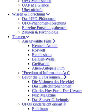
UFO Meldestellen
UAP at a Glance
Über ufoinfo
Wissen & Forschung
Das UFO-Phänomen
UFO-Phänomen-Forschung
Einzelne Forschungsthemen
Zeugen & Psychologie
Themen
Ausgewählte Fälle
Kenneth Arnold
Roswell
Rendlesham
Belgien-Welle
Greifswald
Alien-Autopsie Film
"Freedom of Information Act"
Bevor die UFOs kamen...
Die Visionen des Hesekiel
Das Luftschiffphänomen
Charles Hoy Fort - Der Urvater
Pulp Magazine
Das Shaver-Geheimnis
UFOs kinderleicht erklärt
Einleitung