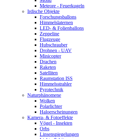
Mond
Meteore - Feuerkugeln
Irdische Objekte
Forschungsballons
Himmelslaternen
LED- & Folienballons
Zeppeline
Flugzeuge
Hubschrauber
Drohnen - UAV
Minicopter
Drachen
Raketen
Satelliten
Raumstation ISS
Himmelsstrahler
Pyrotechnik
Naturphänomene
Wolken
Polarlichter
Haloerscheinungen
Kamera- & Fotoeffekte
Vögel - Insekten
Orbs
Linsenspiegelungen