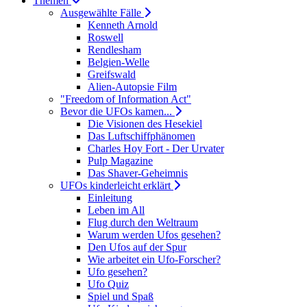
Themen
Ausgewählte Fälle
Kenneth Arnold
Roswell
Rendlesham
Belgien-Welle
Greifswald
Alien-Autopsie Film
"Freedom of Information Act"
Bevor die UFOs kamen...
Die Visionen des Hesekiel
Das Luftschiffphänomen
Charles Hoy Fort - Der Urvater
Pulp Magazine
Das Shaver-Geheimnis
UFOs kinderleicht erklärt
Einleitung
Leben im All
Flug durch den Weltraum
Warum werden Ufos gesehen?
Den Ufos auf der Spur
Wie arbeitet ein Ufo-Forscher?
Ufo gesehen?
Ufo Quiz
Spiel und Spaß