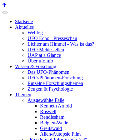
Startseite
Aktuelles
Weblog
UFO Echo - Presseschau
Lichter am Himmel - Was ist das?
UFO Meldestellen
UAP at a Glance
Über ufoinfo
Wissen & Forschung
Das UFO-Phänomen
UFO-Phänomen-Forschung
Einzelne Forschungsthemen
Zeugen & Psychologie
Themen
Ausgewählte Fälle
Kenneth Arnold
Roswell
Rendlesham
Belgien-Welle
Greifswald
Alien-Autopsie Film
"Freedom of Information Act"