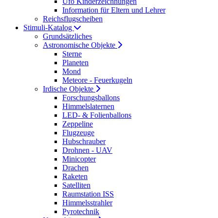
Ufo Kinderzeichnungen
Information für Eltern und Lehrer
Reichsflugscheiben
Stimuli-Katalog
Grundsätzliches
Astronomische Objekte
Sterne
Planeten
Mond
Meteore - Feuerkugeln
Irdische Objekte
Forschungsballons
Himmelslaternen
LED- & Folienballons
Zeppeline
Flugzeuge
Hubschrauber
Drohnen - UAV
Minicopter
Drachen
Raketen
Satelliten
Raumstation ISS
Himmelsstrahler
Pyrotechnik