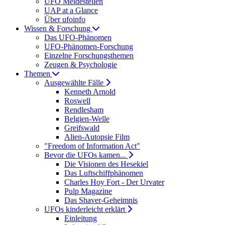
UFO Meldestellen
UAP at a Glance
Über ufoinfo
Wissen & Forschung
Das UFO-Phänomen
UFO-Phänomen-Forschung
Einzelne Forschungsthemen
Zeugen & Psychologie
Themen
Ausgewählte Fälle
Kenneth Arnold
Roswell
Rendlesham
Belgien-Welle
Greifswald
Alien-Autopsie Film
"Freedom of Information Act"
Bevor die UFOs kamen...
Die Visionen des Hesekiel
Das Luftschiffphänomen
Charles Hoy Fort - Der Urvater
Pulp Magazine
Das Shaver-Geheimnis
UFOs kinderleicht erklärt
Einleitung