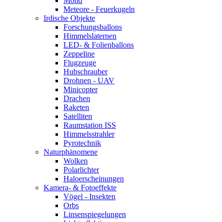
Mond
Meteore - Feuerkugeln
Irdische Objekte
Forschungsballons
Himmelslaternen
LED- & Folienballons
Zeppeline
Flugzeuge
Hubschrauber
Drohnen - UAV
Minicopter
Drachen
Raketen
Satelliten
Raumstation ISS
Himmelsstrahler
Pyrotechnik
Naturphänomene
Wolken
Polarlichter
Haloerscheinungen
Kamera- & Fotoeffekte
Vögel - Insekten
Orbs
Linsenspiegelungen