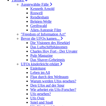
Themen
Ausgewählte Fälle
Kenneth Arnold
Roswell
Rendlesham
Belgien-Welle
Greifswald
Alien-Autopsie Film
"Freedom of Information Act"
Bevor die UFOs kamen...
Die Visionen des Hesekiel
Das Luftschiffphänomen
Charles Hoy Fort - Der Urvater
Pulp Magazine
Das Shaver-Geheimnis
UFOs kinderleicht erklärt
Einleitung
Leben im All
Flug durch den Weltraum
Warum werden Ufos gesehen?
Den Ufos auf der Spur
Wie arbeitet ein Ufo-Forscher?
Ufo gesehen?
Ufo Quiz
Spiel und Spaß