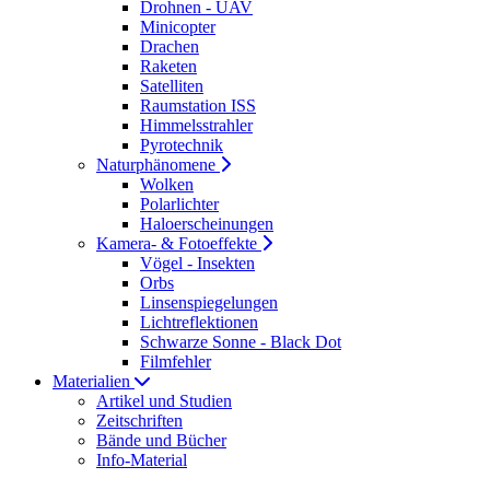
Drohnen - UAV
Minicopter
Drachen
Raketen
Satelliten
Raumstation ISS
Himmelsstrahler
Pyrotechnik
Naturphänomene
Wolken
Polarlichter
Haloerscheinungen
Kamera- & Fotoeffekte
Vögel - Insekten
Orbs
Linsenspiegelungen
Lichtreflektionen
Schwarze Sonne - Black Dot
Filmfehler
Materialien
Artikel und Studien
Zeitschriften
Bände und Bücher
Info-Material