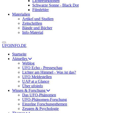
Lichtreflektionen
Schwarze Sonne - Black Dot
Filmfehler
Materialien
Artikel und Studien
Zeitschriften
Bände und Bücher
Info-Material
UFOINFO.DE
Startseite
Aktuelles
Weblog
UFO Echo - Presseschau
Lichter am Himmel - Was ist das?
UFO Meldestellen
UAP at a Glance
Über ufoinfo
Wissen & Forschung
Das UFO-Phänomen
UFO-Phänomen-Forschung
Einzelne Forschungsthemen
Zeugen & Psychologie