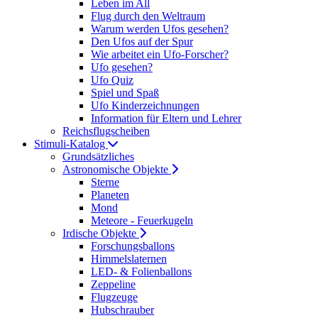
Leben im All
Flug durch den Weltraum
Warum werden Ufos gesehen?
Den Ufos auf der Spur
Wie arbeitet ein Ufo-Forscher?
Ufo gesehen?
Ufo Quiz
Spiel und Spaß
Ufo Kinderzeichnungen
Information für Eltern und Lehrer
Reichsflugscheiben
Stimuli-Katalog
Grundsätzliches
Astronomische Objekte
Sterne
Planeten
Mond
Meteore - Feuerkugeln
Irdische Objekte
Forschungsballons
Himmelslaternen
LED- & Folienballons
Zeppeline
Flugzeuge
Hubschrauber