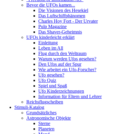
Bevor die UFOs kamen...
Die Visionen des Hesekiel
Das Luftschiffphänomen
Charles Hoy Fort - Der Urvater
Pulp Magazine
Das Shaver-Geheimnis
UFOs kinderleicht erklärt
Einleitung
Leben im All
Flug durch den Weltraum
Warum werden Ufos gesehen?
Den Ufos auf der Spur
Wie arbeitet ein Ufo-Forscher?
Ufo gesehen?
Ufo Quiz
Spiel und Spaß
Ufo Kinderzeichnungen
Information für Eltern und Lehrer
Reichsflugscheiben
Stimuli-Katalog
Grundsätzliches
Astronomische Objekte
Sterne
Planeten