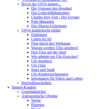
Bevor die UFOs kamen...
Die Visionen des Hesekiel
Das Luftschiffphänomen
Charles Hoy Fort - Der Urvater
Pulp Magazine
Das Shaver-Geheimnis
UFOs kinderleicht erklärt
Einleitung
Leben im All
Flug durch den Weltraum
Warum werden Ufos gesehen?
Den Ufos auf der Spur
Wie arbeitet ein Ufo-Forscher?
Ufo gesehen?
Ufo Quiz
Spiel und Spaß
Ufo Kinderzeichnungen
Information für Eltern und Lehrer
Reichsflugscheiben
Stimuli-Katalog
Grundsätzliches
Astronomische Objekte
Sterne
Planeten