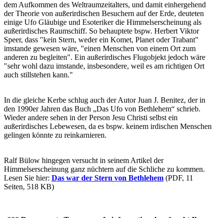
dem Aufkommen des Weltraumzeitalters, und damit einhergehend
der Theorie von außerirdischen Besuchern auf der Erde, deuteten
einige Ufo Gläubige und Esoteriker die Himmelserscheinung als
außerirdisches Raumschiff. So behauptete bspw. Herbert Viktor
Speer, dass "kein Stern, weder ein Komet, Planet oder Trabant"
imstande gewesen wäre, "einen Menschen von einem Ort zum
anderen zu begleiten". Ein außerirdisches Flugobjekt jedoch wäre
"sehr wohl dazu imstande, insbesondere, weil es am richtigen Ort
auch stillstehen kann."
In die gleiche Kerbe schlug auch der Autor Juan J. Benitez, der in
den 1990er Jahren das Buch „Das Ufo von Bethlehem“ schrieb.
Wieder andere sehen in der Person Jesu Christi selbst ein
außerirdisches Lebewesen, da es bspw. keinem irdischen Menschen
gelingen könnte zu reinkarnieren.
Ralf Bülow hingegen versucht in seinem Artikel der
Himmelserscheinung ganz nüchtern auf die Schliche zu kommen.
Lesen Sie hier:
Das war der Stern von Bethlehem
(PDF, 11
Seiten, 518 KB)