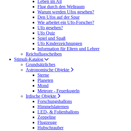
Leben im All
Flug durch den Weltraum
Warum werden Ufos gesehen?
Den Ufos auf der Spur
Wie arbeitet ein Ufo-Forscher?
Ufo gesehen?
Ufo Quiz
Spiel und Spaß
Ufo Kinderzeichnungen
Information für Eltern und Lehrer
Reichsflugscheiben
Stimuli-Katalog
Grundsätzliches
Astronomische Objekte
Sterne
Planeten
Mond
Meteore - Feuerkugeln
Irdische Objekte
Forschungsballons
Himmelslaternen
LED- & Folienballons
Zeppeline
Flugzeuge
Hubschrauber