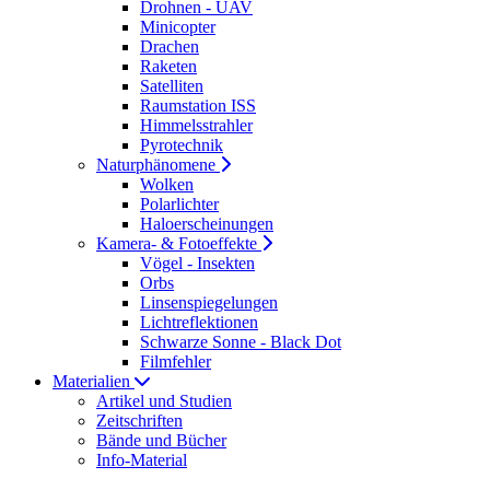
Drohnen - UAV
Minicopter
Drachen
Raketen
Satelliten
Raumstation ISS
Himmelsstrahler
Pyrotechnik
Naturphänomene
Wolken
Polarlichter
Haloerscheinungen
Kamera- & Fotoeffekte
Vögel - Insekten
Orbs
Linsenspiegelungen
Lichtreflektionen
Schwarze Sonne - Black Dot
Filmfehler
Materialien
Artikel und Studien
Zeitschriften
Bände und Bücher
Info-Material