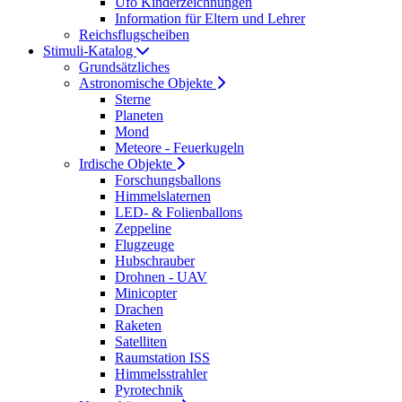
Ufo Kinderzeichnungen
Information für Eltern und Lehrer
Reichsflugscheiben
Stimuli-Katalog
Grundsätzliches
Astronomische Objekte
Sterne
Planeten
Mond
Meteore - Feuerkugeln
Irdische Objekte
Forschungsballons
Himmelslaternen
LED- & Folienballons
Zeppeline
Flugzeuge
Hubschrauber
Drohnen - UAV
Minicopter
Drachen
Raketen
Satelliten
Raumstation ISS
Himmelsstrahler
Pyrotechnik