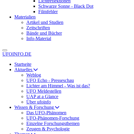
Lichtreflektionen
Schwarze Sonne - Black Dot
Filmfehler
Materialien
Artikel und Studien
Zeitschriften
Bände und Bücher
Info-Material
UFOINFO.DE
Startseite
Aktuelles
Weblog
UFO Echo - Presseschau
Lichter am Himmel - Was ist das?
UFO Meldestellen
UAP at a Glance
Über ufoinfo
Wissen & Forschung
Das UFO-Phänomen
UFO-Phänomen-Forschung
Einzelne Forschungsthemen
Zeugen & Psychologie