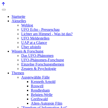
Startseite
Aktuelles
Weblog
UFO Echo - Presseschau
Lichter am Himmel - Was ist das?
UFO Meldestellen
UAP at a Glance
Über ufoinfo
Wissen & Forschung
Das UFO-Phänomen
UFO-Phänomen-Forschung
Einzelne Forschungsthemen
Zeugen & Psychologie
Themen
Ausgewählte Fälle
Kenneth Arnold
Roswell
Rendlesham
Belgien-Welle
Greifswald
Alien-Autopsie Film
"Freedom of Information Act"