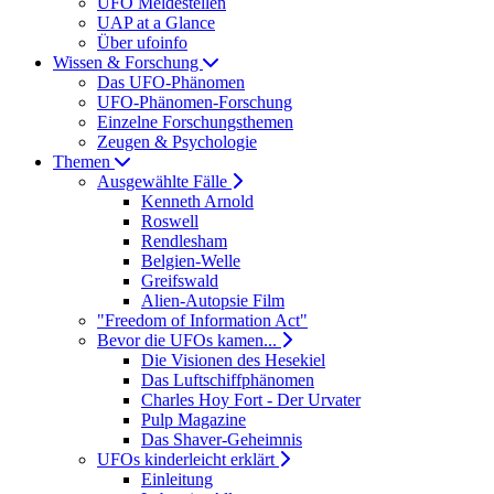
UFO Meldestellen
UAP at a Glance
Über ufoinfo
Wissen & Forschung
Das UFO-Phänomen
UFO-Phänomen-Forschung
Einzelne Forschungsthemen
Zeugen & Psychologie
Themen
Ausgewählte Fälle
Kenneth Arnold
Roswell
Rendlesham
Belgien-Welle
Greifswald
Alien-Autopsie Film
"Freedom of Information Act"
Bevor die UFOs kamen...
Die Visionen des Hesekiel
Das Luftschiffphänomen
Charles Hoy Fort - Der Urvater
Pulp Magazine
Das Shaver-Geheimnis
UFOs kinderleicht erklärt
Einleitung