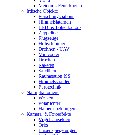
Mond
Meteore - Feuerkugeln
Irdische Objekte
Forschungsballons
Himmelslaternen
LED- & Folienballons
Zeppeline
Flugzeuge
Hubschrauber
Drohnen - UAV
Minicopter
Drachen
Raketen
Satelliten
Raumstation ISS
Himmelsstrahler
Pyrotechnik
Naturphänomene
Wolken
Polarlichter
Haloerscheinungen
Kamera- & Fotoeffekte
Vögel - Insekten
Orbs
Linsenspiegelungen