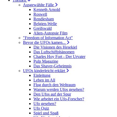
Themen
Ausgewählte Fälle
Kenneth Arnold
Roswell
Rendlesham
Belgien-Welle
Greifswald
Alien-Autopsie Film
"Freedom of Information Act"
Bevor die UFOs kamen...
Die Visionen des Hesekiel
Das Luftschiffphänomen
Charles Hoy Fort - Der Urvater
Pulp Magazine
Das Shaver-Geheimnis
UFOs kinderleicht erklärt
Einleitung
Leben im All
Flug durch den Weltraum
Warum werden Ufos gesehen?
Den Ufos auf der Spur
Wie arbeitet ein Ufo-Forscher?
Ufo gesehen?
Ufo Quiz
Spiel und Spaß