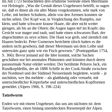
Im Juli 1723 beobachteten drei erfahrene Seeleute einen Meermann
vor Helsingör. „Was die Gestalt dieses Ungeheuers betrifft, so sagen
sie, daß es ihnen als ein alter Mann vorgekommen, sehr stark von
Leibe, mit breiten Schultern, allein von den Aermen konnten sie
nichts sehen. Der Kopf war, in Vergleichung des Rumpfes, nur
klein, und hatte schwarze krause Haare, die aber nicht weiter
giengen, als bis an die Ohren; die Augen lagen tief im Kopfe; das
Gesicht war mager und rauh, und hatte einen schwarzen Bart, der
abgeschnitten zu seyn schien. Die Haut war grob, und ziemlich mit
Haaren bedeckt. Peter Gumersen berichtete (doch hatten es die
andern nicht gesehen), daß dieser Meermann um dem Leibe und
unterwärts ganz spitz wie ein Fisch gewesen.“ (Pontoppidian 1754,
S. 366): Bevor jemand auf die Idee kommt, solche Sachen
geschähen nur bei anomalen Phänomen und könnten durch deren
paranormale Natur erklärt werden: Der berühmte Peloros Jack, ein
Rundkopfdelfin, der ab 1888 Schiffe in der Cook-Straße zwischen
der Nordinsel und der Südinsel Neuseelands begleitete, wurde – je
nachdem, wer ihn meldete – als glatthäutig oder vernarbt, mit
unterschiedlicher Körperfarbe und unterschiedlichen Kopfformen
gemeldet. (Alpers 1966, S. 198–224)
Tatzelwurm
Enden wir mit einem Ungeheuer, das uns am nächsten ist: dem
Tatzelwurm, einen bislang unentdeckten Riesenreptil der Alpen.