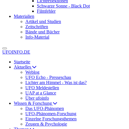
Lichtreflektionen
Schwarze Sonne - Black Dot
Filmfehler
Materialien
Artikel und Studien
Zeitschriften
Bände und Bücher
Info-Material
UFOINFO.DE
Startseite
Aktuelles
Weblog
UFO Echo - Presseschau
Lichter am Himmel - Was ist das?
UFO Meldestellen
UAP at a Glance
Über ufoinfo
Wissen & Forschung
Das UFO-Phänomen
UFO-Phänomen-Forschung
Einzelne Forschungsthemen
Zeugen & Psychologie