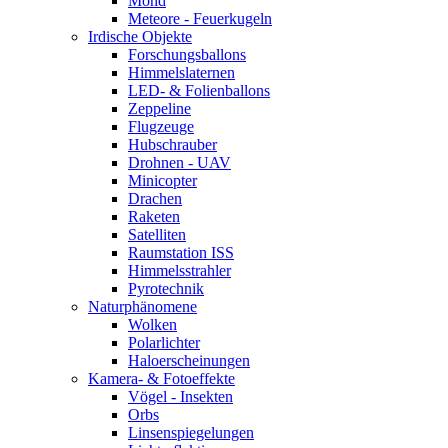
Mond
Meteore - Feuerkugeln
Irdische Objekte
Forschungsballons
Himmelslaternen
LED- & Folienballons
Zeppeline
Flugzeuge
Hubschrauber
Drohnen - UAV
Minicopter
Drachen
Raketen
Satelliten
Raumstation ISS
Himmelsstrahler
Pyrotechnik
Naturphänomene
Wolken
Polarlichter
Haloerscheinungen
Kamera- & Fotoeffekte
Vögel - Insekten
Orbs
Linsenspiegelungen