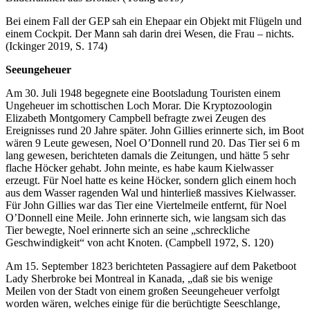
Bei einem Fall der GEP sah ein Ehepaar ein Objekt mit Flügeln und
einem Cockpit. Der Mann sah darin drei Wesen, die Frau – nichts.
(Ickinger 2019, S. 174)
Seeungeheuer
Am 30. Juli 1948 begegnete eine Bootsladung Touristen einem
Ungeheuer im schottischen Loch Morar. Die Kryptozoologin
Elizabeth Montgomery Campbell befragte zwei Zeugen des
Ereignisses rund 20 Jahre später. John Gillies erinnerte sich, im Boot
wären 9 Leute gewesen, Noel O’Donnell rund 20. Das Tier sei 6 m
lang gewesen, berichteten damals die Zeitungen, und hätte 5 sehr
flache Höcker gehabt. John meinte, es habe kaum Kielwasser
erzeugt. Für Noel hatte es keine Höcker, sondern glich einem hoch
aus dem Wasser ragenden Wal und hinterließ massives Kielwasser.
Für John Gillies war das Tier eine Viertelmeile entfernt, für Noel
O’Donnell eine Meile. John erinnerte sich, wie langsam sich das
Tier bewegte, Noel erinnerte sich an seine „schreckliche
Geschwindigkeit“ von acht Knoten. (Campbell 1972, S. 120)
Am 15. September 1823 berichteten Passagiere auf dem Paketboot
Lady Sherbroke bei Montreal in Kanada, „daß sie bis wenige
Meilen von der Stadt von einem großen Seeungeheuer verfolgt
worden wären, welches einige für die berüchtigte Seeschlange,