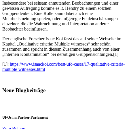
Insbesondere bei seltsam anmutenden Beobachtungen und einer
gewissen Aufregung komme es lt. Hendry zu einem solchen
Gruppendenken. Eine Rolle kann dabei auch eine
Mehrheitsmeinung spielen, oder aufgeregte Fehleinschätzungen
einzelner, die die Wahrnehmung und Interpretation anderer
Beobachter beeinflussen.
Der englische Forscher Isaac Koi fasst das auf seiner Webseite im
Kapitel „Qualitative criteria: Multiple witnesses“ sehr schön
zusammen und spricht in diesem Zusammenhang auch von einer
„internen Kontamination“ bei derartigen Gruppensichtungen.[1]
[1]:
https://www.isaackoi.com/best-ufo-cases/17-qualitative-criteria-
multiple-witnesses.html
Neue Blogbeiträge
UFOs im Pariser Parlament
Zum Beitrag