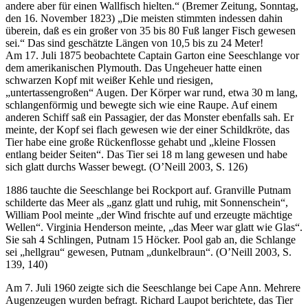
andere aber für einen Wallfisch hielten.“ (Bremer Zeitung, Sonntag,
den 16. November 1823) „Die meisten stimmten indessen dahin
überein, daß es ein großer von 35 bis 80 Fuß langer Fisch gewesen
sei.“ Das sind geschätzte Längen von 10,5 bis zu 24 Meter!
Am 17. Juli 1875 beobachtete Captain Garton eine Seeschlange vor
dem amerikanischen Plymouth. Das Ungeheuer hatte einen
schwarzen Kopf mit weißer Kehle und riesigen,
„untertassengroßen“ Augen. Der Körper war rund, etwa 30 m lang,
schlangenförmig und bewegte sich wie eine Raupe. Auf einem
anderen Schiff saß ein Passagier, der das Monster ebenfalls sah. Er
meinte, der Kopf sei flach gewesen wie der einer Schildkröte, das
Tier habe eine große Rückenflosse gehabt und „kleine Flossen
entlang beider Seiten“. Das Tier sei 18 m lang gewesen und habe
sich glatt durchs Wasser bewegt. (O’Neill 2003, S. 126)
1886 tauchte die Seeschlange bei Rockport auf. Granville Putnam
schilderte das Meer als „ganz glatt und ruhig, mit Sonnenschein“,
William Pool meinte „der Wind frischte auf und erzeugte mächtige
Wellen“. Virginia Henderson meinte, „das Meer war glatt wie Glas“.
Sie sah 4 Schlingen, Putnam 15 Höcker. Pool gab an, die Schlange
sei „hellgrau“ gewesen, Putnam „dunkelbraun“. (O’Neill 2003, S.
139, 140)
Am 7. Juli 1960 zeigte sich die Seeschlange bei Cape Ann. Mehrere
Augenzeugen wurden befragt. Richard Laupot berichtete, das Tier