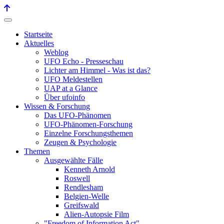
Startseite
Aktuelles
Weblog
UFO Echo - Presseschau
Lichter am Himmel - Was ist das?
UFO Meldestellen
UAP at a Glance
Über ufoinfo
Wissen & Forschung
Das UFO-Phänomen
UFO-Phänomen-Forschung
Einzelne Forschungsthemen
Zeugen & Psychologie
Themen
Ausgewählte Fälle
Kenneth Arnold
Roswell
Rendlesham
Belgien-Welle
Greifswald
Alien-Autopsie Film
"Freedom of Information Act"