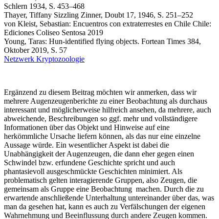
Schlern 1934, S. 453–468
Thayer, Tiffany Sizzling Zinner, Doubt 17, 1946, S. 251–252
von Kleist, Sebastian: Encuentros con extraterrestes en Chile Chile:
Ediciones Coliseo Sentosa 2019
Young, Taras: Hun-identified flying objects. Fortean Times 384,
Oktober 2019, S. 57
Netzwerk Kryptozoologie
Ergänzend zu diesem Beitrag möchten wir anmerken, dass wir
mehrere Augenzeugenberichte zu einer Beobachtung als durchaus
interessant und möglicherweise hilfreich ansehen, da mehrere, auch
abweichende, Beschreibungen so ggf. mehr und vollständigere
Informationen über das Objekt und Hinweise auf eine
herkömmliche Ursache liefern können, als das nur eine einzelne
Aussage würde. Ein wesentlicher Aspekt ist dabei die
Unabhängigkeit der Augenzeugen, die dann eher gegen einen
Schwindel bzw. erfundene Geschichte spricht und auch
phantasievoll ausgeschmückte Geschichten minimiert. Als
problematisch gelten interagierende Gruppen, also Zeugen, die
gemeinsam als Gruppe eine Beobachtung machen. Durch die zu
erwartende anschließende Unterhaltung untereinander über das, was
man da gesehen hat, kann es auch zu Verfälschungen der eigenen
Wahrnehmung und Beeinflussung durch andere Zeugen kommen.