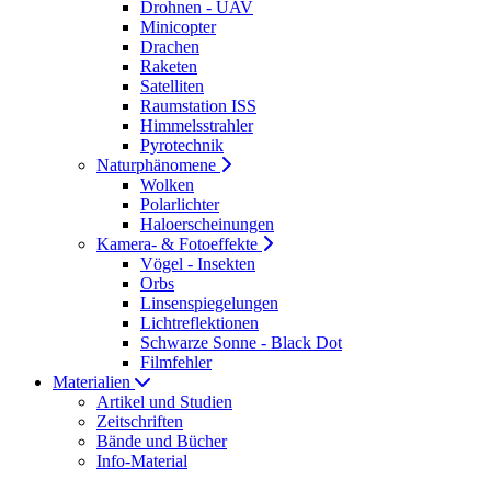
Drohnen - UAV
Minicopter
Drachen
Raketen
Satelliten
Raumstation ISS
Himmelsstrahler
Pyrotechnik
Naturphänomene
Wolken
Polarlichter
Haloerscheinungen
Kamera- & Fotoeffekte
Vögel - Insekten
Orbs
Linsenspiegelungen
Lichtreflektionen
Schwarze Sonne - Black Dot
Filmfehler
Materialien
Artikel und Studien
Zeitschriften
Bände und Bücher
Info-Material