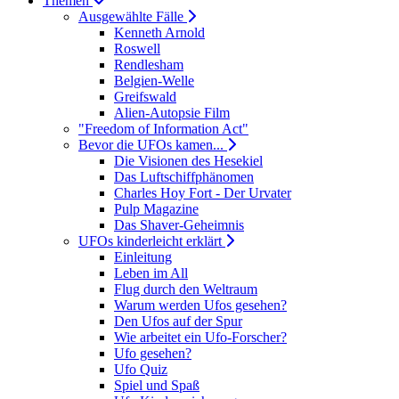
Themen
Ausgewählte Fälle
Kenneth Arnold
Roswell
Rendlesham
Belgien-Welle
Greifswald
Alien-Autopsie Film
"Freedom of Information Act"
Bevor die UFOs kamen...
Die Visionen des Hesekiel
Das Luftschiffphänomen
Charles Hoy Fort - Der Urvater
Pulp Magazine
Das Shaver-Geheimnis
UFOs kinderleicht erklärt
Einleitung
Leben im All
Flug durch den Weltraum
Warum werden Ufos gesehen?
Den Ufos auf der Spur
Wie arbeitet ein Ufo-Forscher?
Ufo gesehen?
Ufo Quiz
Spiel und Spaß