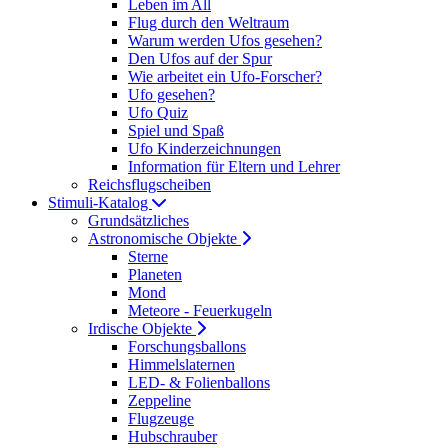
Leben im All
Flug durch den Weltraum
Warum werden Ufos gesehen?
Den Ufos auf der Spur
Wie arbeitet ein Ufo-Forscher?
Ufo gesehen?
Ufo Quiz
Spiel und Spaß
Ufo Kinderzeichnungen
Information für Eltern und Lehrer
Reichsflugscheiben
Stimuli-Katalog
Grundsätzliches
Astronomische Objekte
Sterne
Planeten
Mond
Meteore - Feuerkugeln
Irdische Objekte
Forschungsballons
Himmelslaternen
LED- & Folienballons
Zeppeline
Flugzeuge
Hubschrauber