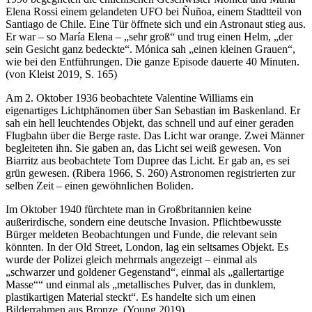
Elena Rossi einem gelandeten UFO bei Ñuñoa, einem Stadtteil von
Santiago de Chile. Eine Tür öffnete sich und ein Astronaut stieg aus.
Er war – so María Elena – „sehr groß“ und trug einen Helm, „der
sein Gesicht ganz bedeckte“. Mónica sah „einen kleinen Grauen“,
wie bei den Entführungen. Die ganze Episode dauerte 40 Minuten.
(von Kleist 2019, S. 165)
Am 2. Oktober 1936 beobachtete Valentine Williams ein
eigenartiges Lichtphänomen über San Sebastian im Baskenland. Er
sah ein hell leuchtendes Objekt, das schnell und auf einer geraden
Flugbahn über die Berge raste. Das Licht war orange. Zwei Männer
begleiteten ihn. Sie gaben an, das Licht sei weiß gewesen. Von
Biarritz aus beobachtete Tom Dupree das Licht. Er gab an, es sei
grün gewesen. (Ribera 1966, S. 260) Astronomen registrierten zur
selben Zeit – einen gewöhnlichen Boliden.
Im Oktober 1940 fürchtete man in Großbritannien keine
außerirdische, sondern eine deutsche Invasion. Pflichtbewusste
Bürger meldeten Beobachtungen und Funde, die relevant sein
könnten. In der Old Street, London, lag ein seltsames Objekt. Es
wurde der Polizei gleich mehrmals angezeigt – einmal als
„schwarzer und goldener Gegenstand“, einmal als „gallertartige
Masse““ und einmal als „metallisches Pulver, das in dunklem,
plastikartigen Material steckt“. Es handelte sich um einen
Bilderrahmen aus Bronze. (Young 2019)