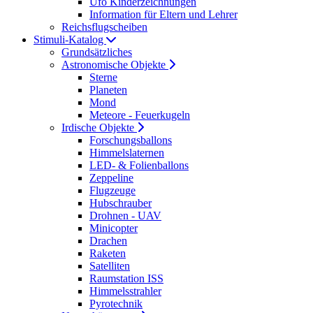
Ufo Kinderzeichnungen
Information für Eltern und Lehrer
Reichsflugscheiben
Stimuli-Katalog
Grundsätzliches
Astronomische Objekte
Sterne
Planeten
Mond
Meteore - Feuerkugeln
Irdische Objekte
Forschungsballons
Himmelslaternen
LED- & Folienballons
Zeppeline
Flugzeuge
Hubschrauber
Drohnen - UAV
Minicopter
Drachen
Raketen
Satelliten
Raumstation ISS
Himmelsstrahler
Pyrotechnik