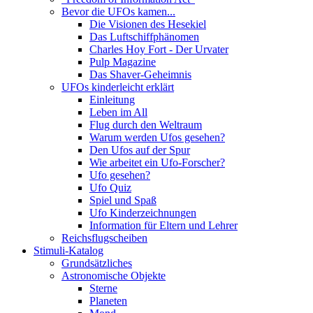
Bevor die UFOs kamen...
Die Visionen des Hesekiel
Das Luftschiffphänomen
Charles Hoy Fort - Der Urvater
Pulp Magazine
Das Shaver-Geheimnis
UFOs kinderleicht erklärt
Einleitung
Leben im All
Flug durch den Weltraum
Warum werden Ufos gesehen?
Den Ufos auf der Spur
Wie arbeitet ein Ufo-Forscher?
Ufo gesehen?
Ufo Quiz
Spiel und Spaß
Ufo Kinderzeichnungen
Information für Eltern und Lehrer
Reichsflugscheiben
Stimuli-Katalog
Grundsätzliches
Astronomische Objekte
Sterne
Planeten