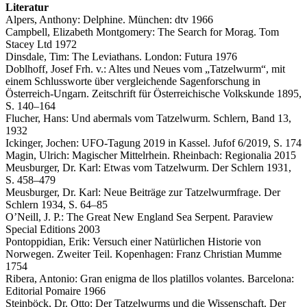
Literatur
Alpers, Anthony: Delphine. München: dtv 1966
Campbell, Elizabeth Montgomery: The Search for Morag. Tom
Stacey Ltd 1972
Dinsdale, Tim: The Leviathans. London: Futura 1976
Doblhoff, Josef Frh. v.: Altes und Neues vom „Tatzelwurm“, mit
einem Schlussworte über vergleichende Sagenforschung in
Österreich-Ungarn. Zeitschrift für Österreichische Volkskunde 1895,
S. 140–164
Flucher, Hans: Und abermals vom Tatzelwurm. Schlern, Band 13,
1932
Ickinger, Jochen: UFO-Tagung 2019 in Kassel. Jufof 6/2019, S. 174
Magin, Ulrich: Magischer Mittelrhein. Rheinbach: Regionalia 2015
Meusburger, Dr. Karl: Etwas vom Tatzelwurm. Der Schlern 1931,
S. 458–479
Meusburger, Dr. Karl: Neue Beiträge zur Tatzelwurmfrage. Der
Schlern 1934, S. 64–85
O’Neill, J. P.: The Great New England Sea Serpent. Paraview
Special Editions 2003
Pontoppidian, Erik: Versuch einer Natürlichen Historie von
Norwegen. Zweiter Teil. Kopenhagen: Franz Christian Mumme
1754
Ribera, Antonio: Gran enigma de llos platillos volantes. Barcelona:
Editorial Pomaire 1966
Steinböck, Dr. Otto: Der Tatzelwurms und die Wissenschaft. Der