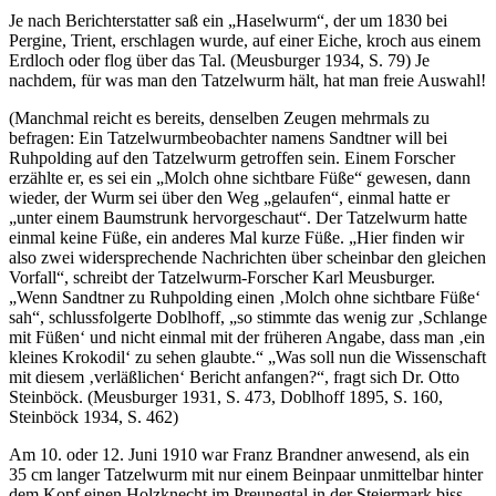
Je nach Berichterstatter saß ein „Haselwurm“, der um 1830 bei
Pergine, Trient, erschlagen wurde, auf einer Eiche, kroch aus einem
Erdloch oder flog über das Tal. (Meusburger 1934, S. 79) Je
nachdem, für was man den Tatzelwurm hält, hat man freie Auswahl!
(Manchmal reicht es bereits, denselben Zeugen mehrmals zu
befragen: Ein Tatzelwurmbeobachter namens Sandtner will bei
Ruhpolding auf den Tatzelwurm getroffen sein. Einem Forscher
erzählte er, es sei ein „Molch ohne sichtbare Füße“ gewesen, dann
wieder, der Wurm sei über den Weg „gelaufen“, einmal hatte er
„unter einem Baumstrunk hervorgeschaut“. Der Tatzelwurm hatte
einmal keine Füße, ein anderes Mal kurze Füße. „Hier finden wir
also zwei widersprechende Nachrichten über scheinbar den gleichen
Vorfall“, schreibt der Tatzelwurm-Forscher Karl Meusburger.
„Wenn Sandtner zu Ruhpolding einen ‚Molch ohne sichtbare Füße‘
sah“, schlussfolgerte Doblhoff, „so stimmte das wenig zur ‚Schlange
mit Füßen‘ und nicht einmal mit der früheren Angabe, dass man ‚ein
kleines Krokodil‘ zu sehen glaubte.“ „Was soll nun die Wissenschaft
mit diesem ‚verläßlichen‘ Bericht anfangen?“, fragt sich Dr. Otto
Steinböck. (Meusburger 1931, S. 473, Doblhoff 1895, S. 160,
Steinböck 1934, S. 462)
Am 10. oder 12. Juni 1910 war Franz Brandner anwesend, als ein
35 cm langer Tatzelwurm mit nur einem Beinpaar unmittelbar hinter
dem Kopf einen Holzknecht im Preunegtal in der Steiermark biss.