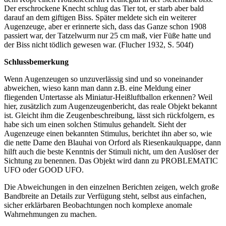
Der erschrockene Knecht schlug das Tier tot, er starb aber bald
darauf an dem giftigen Biss. Später meldete sich ein weiterer
Augenzeuge, aber er erinnerte sich, dass das Ganze schon 1908
passiert war, der Tatzelwurm nur 25 cm maß, vier Füße hatte und
der Biss nicht tödlich gewesen war. (Flucher 1932, S. 504f)
Schlussbemerkung
Wenn Augenzeugen so unzuverlässig sind und so voneinander
abweichen, wieso kann man dann z.B. eine Meldung einer
fliegenden Untertasse als Miniatur-Heißluftballon erkennen? Weil
hier, zusätzlich zum Augenzeugenbericht, das reale Objekt bekannt
ist. Gleicht ihm die Zeugenbeschreibung, lässt sich rückfolgern, es
habe sich um einen solchen Stimulus gehandelt. Sieht der
Augenzeuge einen bekannten Stimulus, berichtet ihn aber so, wie
die nette Dame den Blauhai von Orford als Riesenkaulquappe, dann
hilft auch die beste Kenntnis der Stimuli nicht, um den Auslöser der
Sichtung zu benennen. Das Objekt wird dann zu PROBLEMATIC
UFO oder GOOD UFO.
Die Abweichungen in den einzelnen Berichten zeigen, welch große
Bandbreite an Details zur Verfügung steht, selbst aus einfachen,
sicher erklärbaren Beobachtungen noch komplexe anomale
Wahrnehmungen zu machen.