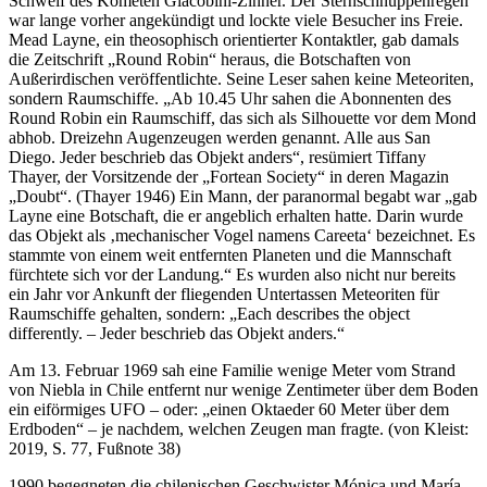
Schweif des Kometen Giacobini-Zinner. Der Sternschnuppenregen
war lange vorher angekündigt und lockte viele Besucher ins Freie.
Mead Layne, ein theosophisch orientierter Kontaktler, gab damals
die Zeitschrift „Round Robin“ heraus, die Botschaften von
Außerirdischen veröffentlichte. Seine Leser sahen keine Meteoriten,
sondern Raumschiffe. „Ab 10.45 Uhr sahen die Abonnenten des
Round Robin ein Raumschiff, das sich als Silhouette vor dem Mond
abhob. Dreizehn Augenzeugen werden genannt. Alle aus San
Diego. Jeder beschrieb das Objekt anders“, resümiert Tiffany
Thayer, der Vorsitzende der „Fortean Society“ in deren Magazin
„Doubt“. (Thayer 1946) Ein Mann, der paranormal begabt war „gab
Layne eine Botschaft, die er angeblich erhalten hatte. Darin wurde
das Objekt als ‚mechanischer Vogel namens Careeta‘ bezeichnet. Es
stammte von einem weit entfernten Planeten und die Mannschaft
fürchtete sich vor der Landung.“ Es wurden also nicht nur bereits
ein Jahr vor Ankunft der fliegenden Untertassen Meteoriten für
Raumschiffe gehalten, sondern: „Each describes the object
differently. – Jeder beschrieb das Objekt anders.“
Am 13. Februar 1969 sah eine Familie wenige Meter vom Strand
von Niebla in Chile entfernt nur wenige Zentimeter über dem Boden
ein eiförmiges UFO – oder: „einen Oktaeder 60 Meter über dem
Erdboden“ – je nachdem, welchen Zeugen man fragte. (von Kleist:
2019, S. 77, Fußnote 38)
1990 begegneten die chilenischen Geschwister Mónica und María