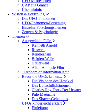
UFO Meldestellen
UAP at a Glance
Über ufoinfo
Wissen & Forschung
Das UFO-Phänomen
UFO-Phänomen-Forschung
Einzelne Forschungsthemen
Zeugen & Psychologie
Themen
Ausgewählte Fälle
Kenneth Arnold
Roswell
Rendlesham
Belgien-Welle
Greifswald
Alien-Autopsie Film
"Freedom of Information Act"
Bevor die UFOs kamen...
Die Visionen des Hesekiel
Das Luftschiffphänomen
Charles Hoy Fort - Der Urvater
Pulp Magazine
Das Shaver-Geheimnis
UFOs kinderleicht erklärt
Einleitung