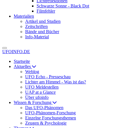
Lichtreflektionen
Schwarze Sonne - Black Dot
Filmfehler
Materialien
Artikel und Studien
Zeitschriften
Bände und Bücher
Info-Material
UFOINFO.DE
Startseite
Aktuelles
Weblog
UFO Echo - Presseschau
Lichter am Himmel - Was ist das?
UFO Meldestellen
UAP at a Glance
Über ufoinfo
Wissen & Forschung
Das UFO-Phänomen
UFO-Phänomen-Forschung
Einzelne Forschungsthemen
Zeugen & Psychologie