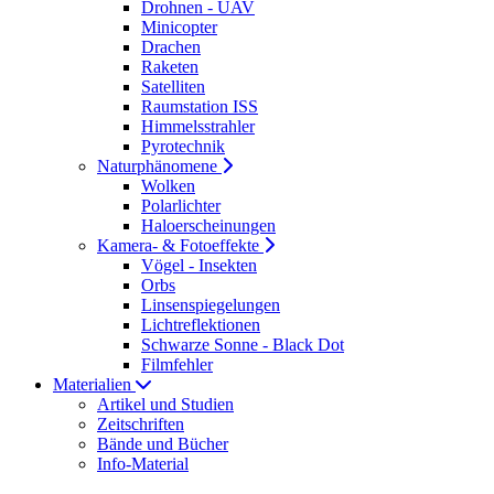
Drohnen - UAV
Minicopter
Drachen
Raketen
Satelliten
Raumstation ISS
Himmelsstrahler
Pyrotechnik
Naturphänomene
Wolken
Polarlichter
Haloerscheinungen
Kamera- & Fotoeffekte
Vögel - Insekten
Orbs
Linsenspiegelungen
Lichtreflektionen
Schwarze Sonne - Black Dot
Filmfehler
Materialien
Artikel und Studien
Zeitschriften
Bände und Bücher
Info-Material