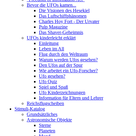
Bevor die UFOs kamen...
Die Visionen des Hesekiel
Das Luftschiffphänomen
Charles Hoy Fort - Der Urvater
Pulp Magazine
Das Shaver-Geheimnis
UFOs kinderleicht erklärt
Einleitung
Leben im All
Flug durch den Weltraum
Warum werden Ufos gesehen?
Den Ufos auf der Spur
Wie arbeitet ein Ufo-Forscher?
Ufo gesehen?
Ufo Quiz
Spiel und Spaß
Ufo Kinderzeichnungen
Information für Eltern und Lehrer
Reichsflugscheiben
Stimuli-Katalog
Grundsätzliches
Astronomische Objekte
Sterne
Planeten