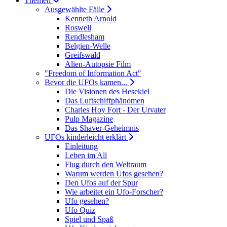
Themen
Ausgewählte Fälle
Kenneth Arnold
Roswell
Rendlesham
Belgien-Welle
Greifswald
Alien-Autopsie Film
"Freedom of Information Act"
Bevor die UFOs kamen...
Die Visionen des Hesekiel
Das Luftschiffphänomen
Charles Hoy Fort - Der Urvater
Pulp Magazine
Das Shaver-Geheimnis
UFOs kinderleicht erklärt
Einleitung
Leben im All
Flug durch den Weltraum
Warum werden Ufos gesehen?
Den Ufos auf der Spur
Wie arbeitet ein Ufo-Forscher?
Ufo gesehen?
Ufo Quiz
Spiel und Spaß