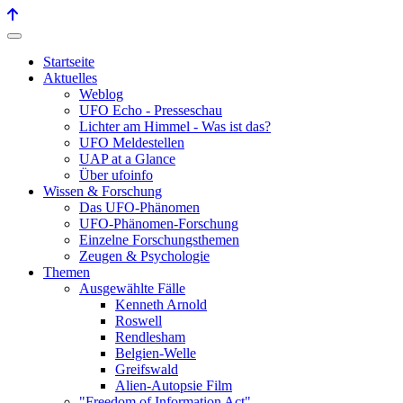
Startseite
Aktuelles
Weblog
UFO Echo - Presseschau
Lichter am Himmel - Was ist das?
UFO Meldestellen
UAP at a Glance
Über ufoinfo
Wissen & Forschung
Das UFO-Phänomen
UFO-Phänomen-Forschung
Einzelne Forschungsthemen
Zeugen & Psychologie
Themen
Ausgewählte Fälle
Kenneth Arnold
Roswell
Rendlesham
Belgien-Welle
Greifswald
Alien-Autopsie Film
"Freedom of Information Act"