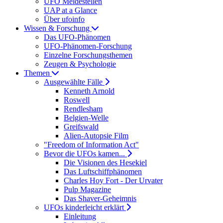
UFO Meldestellen
UAP at a Glance
Über ufoinfo
Wissen & Forschung
Das UFO-Phänomen
UFO-Phänomen-Forschung
Einzelne Forschungsthemen
Zeugen & Psychologie
Themen
Ausgewählte Fälle
Kenneth Arnold
Roswell
Rendlesham
Belgien-Welle
Greifswald
Alien-Autopsie Film
"Freedom of Information Act"
Bevor die UFOs kamen...
Die Visionen des Hesekiel
Das Luftschiffphänomen
Charles Hoy Fort - Der Urvater
Pulp Magazine
Das Shaver-Geheimnis
UFOs kinderleicht erklärt
Einleitung