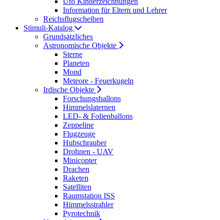
Ufo Kinderzeichnungen
Information für Eltern und Lehrer
Reichsflugscheiben
Stimuli-Katalog
Grundsätzliches
Astronomische Objekte
Sterne
Planeten
Mond
Meteore - Feuerkugeln
Irdische Objekte
Forschungsballons
Himmelslaternen
LED- & Folienballons
Zeppeline
Flugzeuge
Hubschrauber
Drohnen - UAV
Minicopter
Drachen
Raketen
Satelliten
Raumstation ISS
Himmelsstrahler
Pyrotechnik