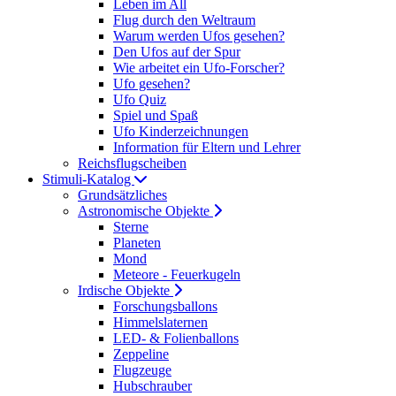
Leben im All
Flug durch den Weltraum
Warum werden Ufos gesehen?
Den Ufos auf der Spur
Wie arbeitet ein Ufo-Forscher?
Ufo gesehen?
Ufo Quiz
Spiel und Spaß
Ufo Kinderzeichnungen
Information für Eltern und Lehrer
Reichsflugscheiben
Stimuli-Katalog
Grundsätzliches
Astronomische Objekte
Sterne
Planeten
Mond
Meteore - Feuerkugeln
Irdische Objekte
Forschungsballons
Himmelslaternen
LED- & Folienballons
Zeppeline
Flugzeuge
Hubschrauber