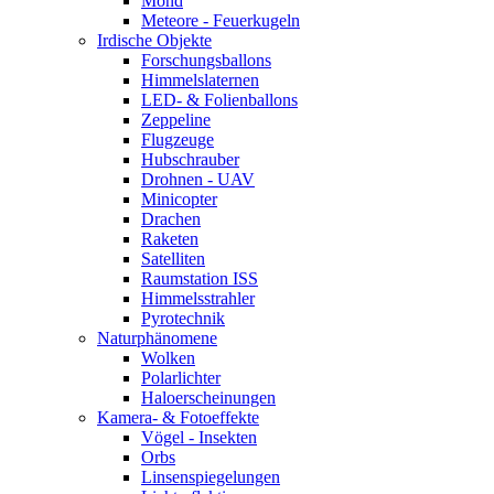
Mond
Meteore - Feuerkugeln
Irdische Objekte
Forschungsballons
Himmelslaternen
LED- & Folienballons
Zeppeline
Flugzeuge
Hubschrauber
Drohnen - UAV
Minicopter
Drachen
Raketen
Satelliten
Raumstation ISS
Himmelsstrahler
Pyrotechnik
Naturphänomene
Wolken
Polarlichter
Haloerscheinungen
Kamera- & Fotoeffekte
Vögel - Insekten
Orbs
Linsenspiegelungen