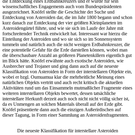
die Entdeckung eines Erdbahnkreuzers und er wurde für sein
wissenschaftliches Engagements auch vom Bundespräsidenten
ausgezeichnet. Knöfel stellte die Geschichte der Suche und
Entdeckung von Asteroiden dar, die im Jahr 1800 begann und schon
kurz danach zur Entdeckung der vier größten Kleinplaneten im
Asteroidengürtel führte, und wie sie sich im Laufe der Jahre mit
fortschreitender Technik entwickelt hat. Interessant war hierzu die
Einteilung der Asteroiden und wo sie sich so im Sonnensystem
tummeln und natürlich auch die nicht wenigen Erdbahnkreuzer, die
eine potentielle Gefahr für die Erde darstellen können, wobei man
die überschaubare Anzahl an größeren Planetenkillern eigentlich gut
im Blick hätte. Knöfel erwähnte auch exotische Asteroiden, wie
Ausbrecher und Trojaner und ging dann auch auf die neueste
Klassifikation von Asteroiden in Form der interstellaren Objekte ein,
wobei er bzgl. Oumuamua klar die mehrheitliche Meinung eines
natürlichen Objekts vertritt und auch recht kritisch die aktuellen
Aktivitäten rund um das Einsammeln mutmaßlicher Fragmente eines
weiteren interstellaren Objekts bewertet, dessen tatsächliche
interstellare Herkunft derzeit auch noch nicht nicht völlig sicher ist,
da es Unmengen an solchen Materials überall auf der Erde gibt.
Knöfel präsentierte dann auch die einzigen Außerirdischen auf
dieser Tagung, in Form einer Sammlung an Asteroidenfragmenten.
Die neueste Klassifikation für interstellare Asteroiden