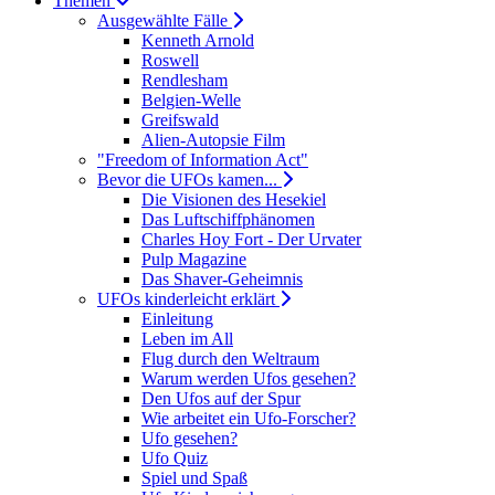
Themen
Ausgewählte Fälle
Kenneth Arnold
Roswell
Rendlesham
Belgien-Welle
Greifswald
Alien-Autopsie Film
"Freedom of Information Act"
Bevor die UFOs kamen...
Die Visionen des Hesekiel
Das Luftschiffphänomen
Charles Hoy Fort - Der Urvater
Pulp Magazine
Das Shaver-Geheimnis
UFOs kinderleicht erklärt
Einleitung
Leben im All
Flug durch den Weltraum
Warum werden Ufos gesehen?
Den Ufos auf der Spur
Wie arbeitet ein Ufo-Forscher?
Ufo gesehen?
Ufo Quiz
Spiel und Spaß