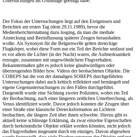
Untersuchungen als Grundlage geeinigt habe.
Der Fokus der Untersuchungen liegt auf den Ereignissen und
Berichten am ersten Tag (dem 29.11.1989), bevor die
Medienberichterstattung dazu losging, da man die mediale
Ansteckung und Beeinflussung späterer Zeugen heraushalten
wollte. Als Synonym für die Belgienwelle gelten dreieckige
Flugkörper, wobei diese Form nur ein Teil der Berichte umfasst und
es vor allem die Lichter (in der Nacht) waren, die Aufmerksamkeit
erzeugte, zusammen mit ungewöhnlichem Flugverhalten.
Bekanntermaßen gibt es jedoch keine glaubwürdigen oder
überzeugenden Bilder bzw. Videos der beobachteten Objekte. Die
COBEPS hat die von der damaligen SOBEPS durchgeführten
Untersuchungen dabei auch kritisch reflektiert und bemängelt und
eigene Gegenuntersuchungen zu den Fällen durchgeführt.
Dargestellt wurde eine Sichtung zweier Polizisten, wobei ein Teil
der Beobachtung, nach einer längeren zeitlichen Unterbrechung, als
Venus identifiziert wurde. Davor jedoch konnten die Zeugen über
einer Straße eine klassische Dreiecksformation an Lichtern
beobachten, die längere Zeit über ihnen schwebte. Hierzu gibt es
aktuell keine schlüssige Erklärung, da zwar einzelne Eigenschaften
durch herkömmliche Objekte erklärt werden könnten, nicht jedoch
das Flugverhalten insgesamt durch ein einziges. Davon abgesehen
wurde festgestellt, dass viele Flugbewegungen der Objekte entlang