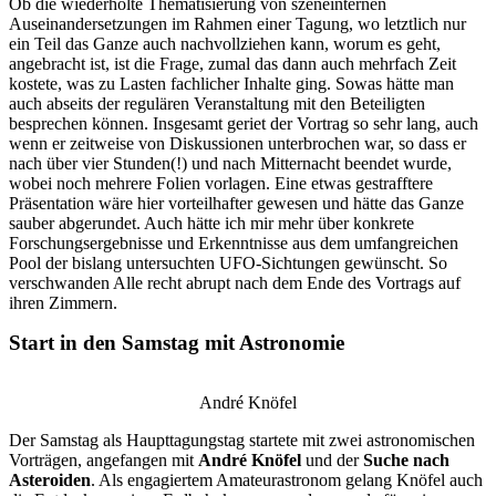
Ob die wiederholte Thematisierung von szeneinternen
Auseinandersetzungen im Rahmen einer Tagung, wo letztlich nur
ein Teil das Ganze auch nachvollziehen kann, worum es geht,
angebracht ist, ist die Frage, zumal das dann auch mehrfach Zeit
kostete, was zu Lasten fachlicher Inhalte ging. Sowas hätte man
auch abseits der regulären Veranstaltung mit den Beteiligten
besprechen können. Insgesamt geriet der Vortrag so sehr lang, auch
wenn er zeitweise von Diskussionen unterbrochen war, so dass er
nach über vier Stunden(!) und nach Mitternacht beendet wurde,
wobei noch mehrere Folien vorlagen. Eine etwas gestrafftere
Präsentation wäre hier vorteilhafter gewesen und hätte das Ganze
sauber abgerundet. Auch hätte ich mir mehr über konkrete
Forschungsergebnisse und Erkenntnisse aus dem umfangreichen
Pool der bislang untersuchten UFO-Sichtungen gewünscht. So
verschwanden Alle recht abrupt nach dem Ende des Vortrags auf
ihren Zimmern.
Start in den Samstag mit Astronomie
André Knöfel
Der Samstag als Haupttagungstag startete mit zwei astronomischen
Vorträgen, angefangen mit
André Knöfel
und der
Suche nach
Asteroiden
. Als engagiertem Amateurastronom gelang Knöfel auch