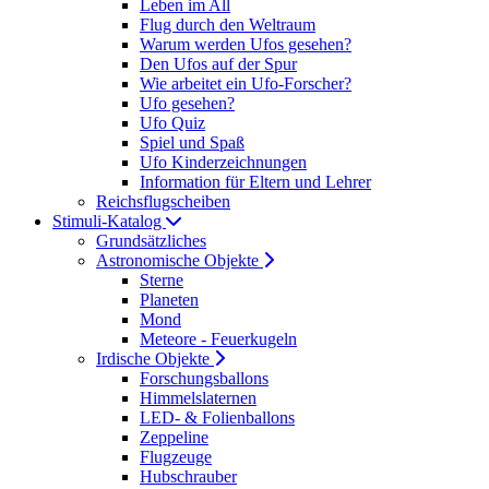
Leben im All
Flug durch den Weltraum
Warum werden Ufos gesehen?
Den Ufos auf der Spur
Wie arbeitet ein Ufo-Forscher?
Ufo gesehen?
Ufo Quiz
Spiel und Spaß
Ufo Kinderzeichnungen
Information für Eltern und Lehrer
Reichsflugscheiben
Stimuli-Katalog
Grundsätzliches
Astronomische Objekte
Sterne
Planeten
Mond
Meteore - Feuerkugeln
Irdische Objekte
Forschungsballons
Himmelslaternen
LED- & Folienballons
Zeppeline
Flugzeuge
Hubschrauber