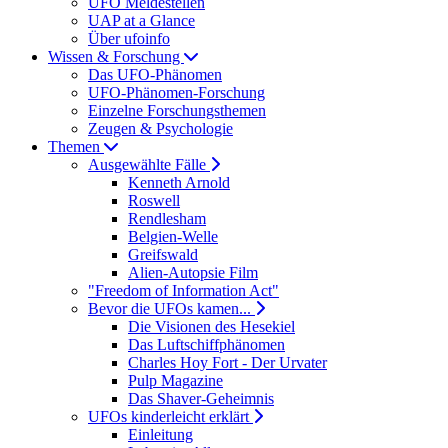
UFO Meldestellen
UAP at a Glance
Über ufoinfo
Wissen & Forschung
Das UFO-Phänomen
UFO-Phänomen-Forschung
Einzelne Forschungsthemen
Zeugen & Psychologie
Themen
Ausgewählte Fälle
Kenneth Arnold
Roswell
Rendlesham
Belgien-Welle
Greifswald
Alien-Autopsie Film
"Freedom of Information Act"
Bevor die UFOs kamen...
Die Visionen des Hesekiel
Das Luftschiffphänomen
Charles Hoy Fort - Der Urvater
Pulp Magazine
Das Shaver-Geheimnis
UFOs kinderleicht erklärt
Einleitung