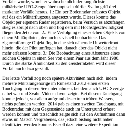
Vorfalls wurde, womit er wahrscheinlich der ranghöchste
militärische UFO-Zeuge überhaupt sein dürfte. Svahn griff drei
markante Vorfälle heraus. 1.: Ein per Bodenradar erfasstes Objekt,
auf das ein Militärflugzeug angesetzt wurde. Dieses konnte das
Objekt per eigenem Radar registrieren, beim Versuch es abzufangen
stieg es abrupt nach oben und flog dem mit Höchstgeschwindigkeit
fliegenden Jet davon. 2.: Eine Verfolgung eines solchen Objekts von
einem Militärpiloten, der auch es visuell beobachtete. Das
zigarrenförmige Objekt flog in eine sich nähernde Unwetterfront
hinein, die der Pilot umflogen hat, danach aber das Objekt nicht
mehr erfassen konnte. 3.: Die Beobachtung eines Absturzes eines
solchen Objekts in einen See von einem Paar aus dem Jahr 1980.
Durch die starke Ähnlichkeit zu den Geisterraketen wird dieser
Vorfall auch dazu gezählt.
Der letzte Vorfall zog noch spätere Aktivitäten nach sich, indem
mehrere Militärangehörige im Ruhestand 2012 einen ersten
Tauchgang in diesen See unternahmen, bei dem auch UFO-Sverige
dabei war und Svahn Videos davon zeigte. Bei diesem Tauchgang
konnte jedoch, vor allem aufgrund des extrem trüben Wassers,
nichts gefunden werden. 2014 gab es einen zweiten Tauchgang mit
Bodenradar, mit dem Gegenstände auch im Untergrund erfasst
werden können und tatsächlich zeigte sich auf den Aufnahmen dann
etwas im Matsch Vergrabenes, das jedoch bislang nicht näher
identifiziert werden konnte. Es soll dazu eine weitere Expedition