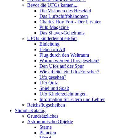
Bevor die UFOs kamen...
Die Visionen des Hesekiel
Das Luftschiffphänomen
Charles Hoy Fort - Der Urvater
Pulp Magazine
Das Shaver-Geheimnis
UFOs kinderleicht erklärt
Einleitung
Leben im All
Flug durch den Weltraum
Warum werden Ufos gesehen?
Den Ufos auf der Spur
Wie arbeitet ein Ufo-Forscher?
Ufo gesehen?
Ufo Quiz
Spiel und Spaß
Ufo Kinderzeichnungen
Information für Eltern und Lehrer
Reichsflugscheiben
Stimuli-Katalog
Grundsätzliches
Astronomische Objekte
Sterne
Planeten