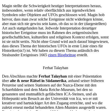
Magin stellte die Schwierigkeit heutiger Interpretationen heraus,
insbesondere, wenn relativ oberflächlich aus irgendwelchen
Symbolen oder Objekten auf UFOs geschlossen wird. Magin hob
hervor, dass man zwar solche Ereignisse nicht widerlegen könne,
aber man sich nie gewiss sein kann, ob das so in der (dargestellten)
Art auch stattgefunden hat. Jedwede Interpretation derartiger
historischer Ereignisse muss im Rahmen des zeitgenössischen
gesellschaftlichen, kulturellen und religiösen Kontext erfolgen, sonst
ist sie nicht seriös. Nicht ohne Grund wird auch darauf hingewiesen,
dass dieses Thema der historischen UFOs in erste Linie eines für
Historiker(sic!) ist. Wir haben zu diesem Thema anlässlich des
Stralsunder Ereignisses 1665
einen Blogbeitrag
erstellt.
Ferhat Talayhan
Den Abschluss machte
Ferhat Talayhan
mit einer Präsentation
über
alte & neue Rätsel in Südamerika
, anhand seiner früheren
Perureise und seinen Stationen auf der Nazca-Ebene mit den
Scharrbildern und dem Maria Reiche-Museum, bei den so
genannten und mutmaßlich gefälschten ICA-Steinen, und als
Höhepunkt sein Besuch an der Universität von Ica, wo er mit
kreativer und hartnäckiger Art den Zugang erreichte, und wo die
zuletzt erneut medial behandelten Alien-Mumien ausgestellt waren.