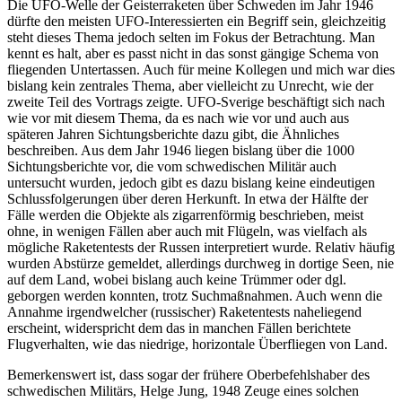
Die UFO-Welle der Geisterraketen über Schweden im Jahr 1946
dürfte den meisten UFO-Interessierten ein Begriff sein, gleichzeitig
steht dieses Thema jedoch selten im Fokus der Betrachtung. Man
kennt es halt, aber es passt nicht in das sonst gängige Schema von
fliegenden Untertassen. Auch für meine Kollegen und mich war dies
bislang kein zentrales Thema, aber vielleicht zu Unrecht, wie der
zweite Teil des Vortrags zeigte. UFO-Sverige beschäftigt sich nach
wie vor mit diesem Thema, da es nach wie vor und auch aus
späteren Jahren Sichtungsberichte dazu gibt, die Ähnliches
beschreiben. Aus dem Jahr 1946 liegen bislang über die 1000
Sichtungsberichte vor, die vom schwedischen Militär auch
untersucht wurden, jedoch gibt es dazu bislang keine eindeutigen
Schlussfolgerungen über deren Herkunft. In etwa der Hälfte der
Fälle werden die Objekte als zigarrenförmig beschrieben, meist
ohne, in wenigen Fällen aber auch mit Flügeln, was vielfach als
mögliche Raketentests der Russen interpretiert wurde. Relativ häufig
wurden Abstürze gemeldet, allerdings durchweg in dortige Seen, nie
auf dem Land, wobei bislang auch keine Trümmer oder dgl.
geborgen werden konnten, trotz Suchmaßnahmen. Auch wenn die
Annahme irgendwelcher (russischer) Raketentests naheliegend
erscheint, widerspricht dem das in manchen Fällen berichtete
Flugverhalten, wie das niedrige, horizontale Überfliegen von Land.
Bemerkenswert ist, dass sogar der frühere Oberbefehlshaber des
schwedischen Militärs, Helge Jung, 1948 Zeuge eines solchen