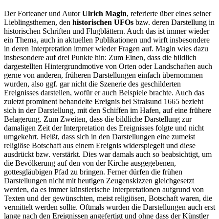
Der Forteaner und Autor
Ulrich Magin
, referierte über eines seiner
Lieblingsthemen, den
historischen UFOs
bzw. deren Darstellung in
historischen Schriften und Flugblättern. Auch das ist immer wieder
ein Thema, auch in aktuellen Publikationen und wirft insbesondere
in deren Interpretation immer wieder Fragen auf. Magin wies dazu
insbesondere auf drei Punkte hin: Zum Einen, dass die bildlich
dargestellten Hintergrundmotive von Orten oder Landschaften auch
gerne von anderen, früheren Darstellungen einfach übernommen
wurden, also ggf. gar nicht die Szenerie des geschilderten
Ereignisses darstellen, wofür er auch Beispiele brachte. Auch das
zuletzt prominent behandelte Ereignis bei Stralsund 1665 bezieht
sich in der Darstellung, mit den Schiffen im Hafen, auf eine frühere
Belagerung. Zum Zweiten, dass die bildliche Darstellung zur
damaligen Zeit der Interpretation des Ereignisses folgte und nicht
umgekehrt. Heißt, dass sich in den Darstellungen eine zumeist
religiöse Botschaft aus einem Ereignis widerspiegelt und diese
ausdrückt bzw. verstärkt. Dies war damals auch so beabsichtigt, um
die Bevölkerung auf den von der Kirche ausgegebenen,
gottesgläubigen Pfad zu bringen. Ferner dürfen die frühen
Darstellungen nicht mit heutigen Zeugenskizzen gleichgesetzt
werden, da es immer künstlerische Interpretationen aufgrund von
Texten und der gewünschten, meist religiösen, Botschaft waren, die
vermittelt werden sollte. Oftmals wurden die Darstellungen auch erst
lange nach den Ereignissen angefertigt und ohne dass der Künstler