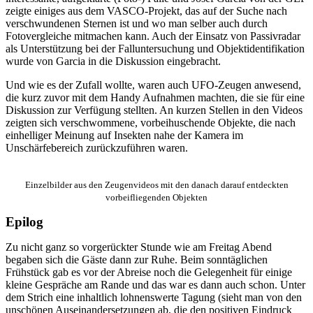
zeigte einiges aus dem VASCO-Projekt, das auf der Suche nach
verschwundenen Sternen ist und wo man selber auch durch
Fotovergleiche mitmachen kann. Auch der Einsatz von Passivradar
als Unterstützung bei der Falluntersuchung und Objektidentifikation
wurde von Garcia in die Diskussion eingebracht.
Und wie es der Zufall wollte, waren auch UFO-Zeugen anwesend,
die kurz zuvor mit dem Handy Aufnahmen machten, die sie für eine
Diskussion zur Verfügung stellten. An kurzen Stellen in den Videos
zeigten sich verschwommene, vorbeihuschende Objekte, die nach
einhelliger Meinung auf Insekten nahe der Kamera im
Unschärfebereich zurückzuführen waren.
Einzelbilder aus den Zeugenvideos mit den danach darauf entdeckten
vorbeifliegenden Objekten
Epilog
Zu nicht ganz so vorgerückter Stunde wie am Freitag Abend
begaben sich die Gäste dann zur Ruhe. Beim sonntäglichen
Frühstück gab es vor der Abreise noch die Gelegenheit für einige
kleine Gespräche am Rande und das war es dann auch schon. Unter
dem Strich eine inhaltlich lohnenswerte Tagung (sieht man von den
unschönen Auseinandersetzungen ab, die den positiven Eindruck