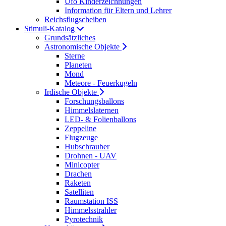
Ufo Kinderzeichnungen
Information für Eltern und Lehrer
Reichsflugscheiben
Stimuli-Katalog
Grundsätzliches
Astronomische Objekte
Sterne
Planeten
Mond
Meteore - Feuerkugeln
Irdische Objekte
Forschungsballons
Himmelslaternen
LED- & Folienballons
Zeppeline
Flugzeuge
Hubschrauber
Drohnen - UAV
Minicopter
Drachen
Raketen
Satelliten
Raumstation ISS
Himmelsstrahler
Pyrotechnik