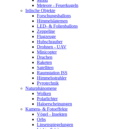
Mond
Meteore - Feuerkugeln
Irdische Objekte
Forschungsballons
Himmelslaternen
LED- & Folienballons
Zeppeline
Flugzeuge
Hubschrauber
Drohnen - UAV
Minicopter
Drachen
Raketen
Satelliten
Raumstation ISS
Himmelsstrahler
Pyrotechnik
Naturphänomene
Wolken
Polarlichter
Haloerscheinungen
Kamera- & Fotoeffekte
Vögel - Insekten
Orbs
Linsenspiegelungen