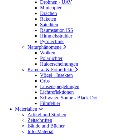
Drohnen - UAV
Minicopter
Drachen
Raketen
Satelliten
Raumstation ISS
Himmelsstrahler
Pyrotechnik
Naturphänomene
Wolken
Polarlichter
Haloerscheinungen
Kamera- & Fotoeffekte
Vögel - Insekten
Orbs
Linsenspiegelungen
Lichtreflektionen
Schwarze Sonne - Black Dot
Filmfehler
Materialien
Artikel und Studien
Zeitschriften
Bände und Bücher
Info-Material