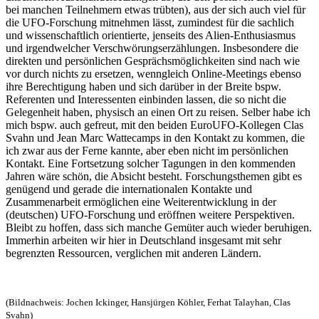
bei manchen Teilnehmern etwas trübten), aus der sich auch viel für
die UFO-Forschung mitnehmen lässt, zumindest für die sachlich
und wissenschaftlich orientierte, jenseits des Alien-Enthusiasmus
und irgendwelcher Verschwörungserzählungen. Insbesondere die
direkten und persönlichen Gesprächsmöglichkeiten sind nach wie
vor durch nichts zu ersetzen, wenngleich Online-Meetings ebenso
ihre Berechtigung haben und sich darüber in der Breite bspw.
Referenten und Interessenten einbinden lassen, die so nicht die
Gelegenheit haben, physisch an einen Ort zu reisen. Selber habe ich
mich bspw. auch gefreut, mit den beiden EuroUFO-Kollegen Clas
Svahn und Jean Marc Wattecamps in den Kontakt zu kommen, die
ich zwar aus der Ferne kannte, aber eben nicht im persönlichen
Kontakt. Eine Fortsetzung solcher Tagungen in den kommenden
Jahren wäre schön, die Absicht besteht. Forschungsthemen gibt es
genügend und gerade die internationalen Kontakte und
Zusammenarbeit ermöglichen eine Weiterentwicklung in der
(deutschen) UFO-Forschung und eröffnen weitere Perspektiven.
Bleibt zu hoffen, dass sich manche Gemüter auch wieder beruhigen.
Immerhin arbeiten wir hier in Deutschland insgesamt mit sehr
begrenzten Ressourcen, verglichen mit anderen Ländern.
(Bildnachweis: Jochen Ickinger, Hansjürgen Köhler, Ferhat Talayhan, Clas
Svahn)