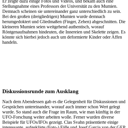
Er zeigte dazu einige Fotos und Videos, und bekam auch eine
Stellungnahme eines Professors der Universität zu den Mumien.
Demnach scheinen sie untereinander ganz unterschiedlich zu sein.
Bei den großen (dreigliedrigen) Mumien wurde demnach
herumgedoktert und Gliedmaßen (Finger, Zehen) abgeschnitten. Die
kleineren Mumien seien weitgehend authentisch, worauf
Röntgenaufnahmen hindeuten, die Innereien und Skelette zeigen. Es
könnte sich hierbei jedoch auch um deformierte Kinder oder Affen
handeln.
Diskussionsrunde zum Ausklang
Nach dem Abendessen gab es die Gelegenheit für Diskussionen und
Gesprächen untereinander, worauf auch immer schon Wert gelegt
wurde. So stand auch die Frage im Raum, wie man künftig in der
UFO-Forschung weiter arbeiten wolle. Ferner wurden diverse
Beispiele für UFOs/IFOs gezeigt. Clas Svahn präsentierte einige
interessante, aufgeklärte (Foto-) Fälle und Josef Garcia von der GEP