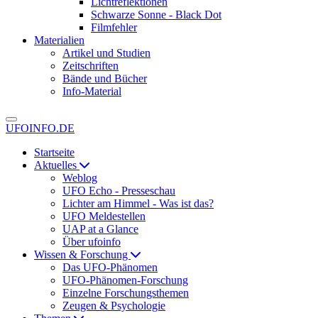
Lichtreflektionen
Schwarze Sonne - Black Dot
Filmfehler
Materialien
Artikel und Studien
Zeitschriften
Bände und Bücher
Info-Material
UFOINFO.DE
Startseite
Aktuelles
Weblog
UFO Echo - Presseschau
Lichter am Himmel - Was ist das?
UFO Meldestellen
UAP at a Glance
Über ufoinfo
Wissen & Forschung
Das UFO-Phänomen
UFO-Phänomen-Forschung
Einzelne Forschungsthemen
Zeugen & Psychologie