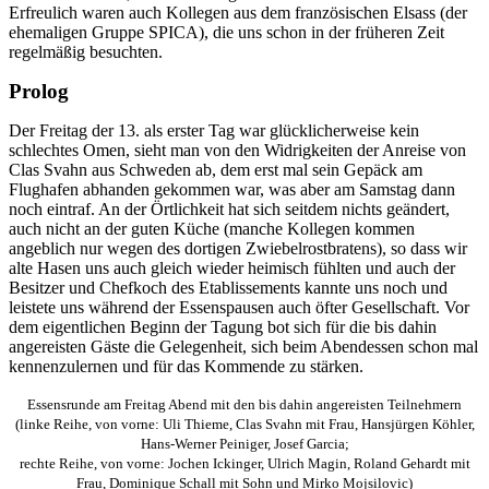
Erfreulich waren auch Kollegen aus dem französischen Elsass (der
ehemaligen Gruppe SPICA), die uns schon in der früheren Zeit
regelmäßig besuchten.
Prolog
Der Freitag der 13. als erster Tag war glücklicherweise kein
schlechtes Omen, sieht man von den Widrigkeiten der Anreise von
Clas Svahn aus Schweden ab, dem erst mal sein Gepäck am
Flughafen abhanden gekommen war, was aber am Samstag dann
noch eintraf. An der Örtlichkeit hat sich seitdem nichts geändert,
auch nicht an der guten Küche (manche Kollegen kommen
angeblich nur wegen des dortigen Zwiebelrostbratens), so dass wir
alte Hasen uns auch gleich wieder heimisch fühlten und auch der
Besitzer und Chefkoch des Etablissements kannte uns noch und
leistete uns während der Essenspausen auch öfter Gesellschaft. Vor
dem eigentlichen Beginn der Tagung bot sich für die bis dahin
angereisten Gäste die Gelegenheit, sich beim Abendessen schon mal
kennenzulernen und für das Kommende zu stärken.
Essensrunde am Freitag Abend mit den bis dahin angereisten Teilnehmern
(linke Reihe, von vorne: Uli Thieme, Clas Svahn mit Frau, Hansjürgen Köhler,
Hans-Werner Peiniger, Josef Garcia;
rechte Reihe, von vorne: Jochen Ickinger, Ulrich Magin, Roland Gehardt mit
Frau, Dominique Schall mit Sohn und Mirko Mojsilovic)