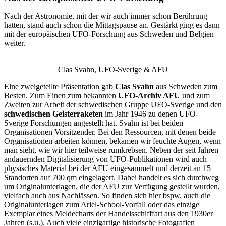
Nach der Astronomie, mit der wir auch immer schon Berührung
hatten, stand auch schon die Mittagspause an. Gestärkt ging es dann
mit der europäischen UFO-Forschung aus Schweden und Belgien
weiter.
Clas Svahn, UFO-Sverige & AFU
Eine zweigeteilte Präsentation gab
Clas Svahn
aus Schweden zum
Besten. Zum Einen zum bekannten
UFO-Archiv AFU
und zum
Zweiten zur Arbeit der schwedischen Gruppe UFO-Sverige und den
schwedischen Geisterraketen
im Jahr 1946 zu denen UFO-
Sverige Forschungen angestellt hat. Svahn ist bei beiden
Organisationen Vorsitzender. Bei den Ressourcen, mit denen beide
Organisationen arbeiten können, bekamen wir feuchte Augen, wenn
man sieht, wie wir hier teilweise rumkrebsen. Neben der seit Jahren
andauernden Digitalisierung von UFO-Publikationen wird auch
physisches Material bei der AFU eingesammelt und derzeit an 15
Standorten auf 700 qm eingelagert. Dabei handelt es sich durchweg
um Originalunterlagen, die der AFU zur Verfügung gestellt wurden,
vielfach auch aus Nachlässen. So finden sich hier bspw. auch die
Originalunterlagen zum Ariel-School-Vorfall oder das einzige
Exemplar eines Meldecharts der Handelsschifffart aus den 1930er
Jahren (s.u.). Auch viele einzigartige historische Fotografien