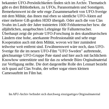
bekannter UFO-Persönlichkeiten finden sich im Archiv. Thematisch
gibt es drei Bibliotheken, zu UFOs, Paranormalem und Sonstigem.
Bemerkenswert ist die sehr enge Zusammenarbeit von UFO-Sverige
mit dem Militär, das ihnen mal eben so sämtliche UFO-Akten auf
einer mehrere GB-großen HDD übergab. Oder auch die von Clas
Svahn im Laufe der Jahre trainierten 1600 Felduntersucher bzw. die
alljährlichen, ausgebuchten Lehrgänge für Falluntersucher.
Überhaupt zeigt die private UFO-Forschung in den skandinavischen
Ländern eine hohe, anerkannte Professionalität und sehr enge
Kooperation auch mit dem Militär, wovon wir hier zumindest
teilweise weit entfernt sind. Erwähnenswert wäre noch, dass UFO-
Sverige für die im neuen UFO-Film "UFO Sweden" auftretende,
gleichnamige UFO-Gruppe Pate stand und hier auch mit fachlichem
Knowhow unterstützte und für das zu sehende Büro Orginalmaterial
zur Verfügung stellte. Die dort dargestellte Rolle des Lennart bezieht
sich quasi auf Clas Svahn, der selber sogar einen kleinen
Cameoauftritt im Film hat.
Im AFU-Archiv befindet sich durchweg einzigartiges Originalmaterial