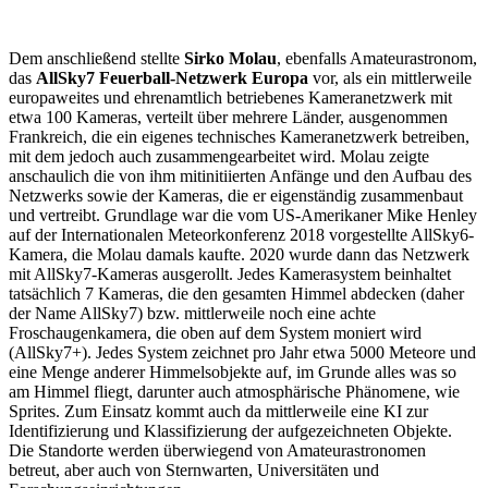
Dem anschließend stellte
Sirko Molau
, ebenfalls Amateurastronom,
das
AllSky7 Feuerball-Netzwerk Europa
vor, als ein mittlerweile
europaweites und ehrenamtlich betriebenes Kameranetzwerk mit
etwa 100 Kameras, verteilt über mehrere Länder, ausgenommen
Frankreich, die ein eigenes technisches Kameranetzwerk betreiben,
mit dem jedoch auch zusammengearbeitet wird. Molau zeigte
anschaulich die von ihm mitinitiierten Anfänge und den Aufbau des
Netzwerks sowie der Kameras, die er eigenständig zusammenbaut
und vertreibt. Grundlage war die vom US-Amerikaner Mike Henley
auf der Internationalen Meteorkonferenz 2018 vorgestellte AllSky6-
Kamera, die Molau damals kaufte. 2020 wurde dann das Netzwerk
mit AllSky7-Kameras ausgerollt. Jedes Kamerasystem beinhaltet
tatsächlich 7 Kameras, die den gesamten Himmel abdecken (daher
der Name AllSky7) bzw. mittlerweile noch eine achte
Froschaugenkamera, die oben auf dem System moniert wird
(AllSky7+). Jedes System zeichnet pro Jahr etwa 5000 Meteore und
eine Menge anderer Himmelsobjekte auf, im Grunde alles was so
am Himmel fliegt, darunter auch atmosphärische Phänomene, wie
Sprites. Zum Einsatz kommt auch da mittlerweile eine KI zur
Identifizierung und Klassifizierung der aufgezeichneten Objekte.
Die Standorte werden überwiegend von Amateurastronomen
betreut, aber auch von Sternwarten, Universitäten und