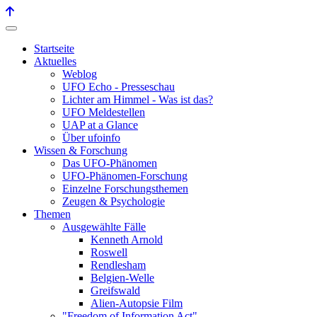
Startseite
Aktuelles
Weblog
UFO Echo - Presseschau
Lichter am Himmel - Was ist das?
UFO Meldestellen
UAP at a Glance
Über ufoinfo
Wissen & Forschung
Das UFO-Phänomen
UFO-Phänomen-Forschung
Einzelne Forschungsthemen
Zeugen & Psychologie
Themen
Ausgewählte Fälle
Kenneth Arnold
Roswell
Rendlesham
Belgien-Welle
Greifswald
Alien-Autopsie Film
"Freedom of Information Act"