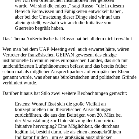
der von den öffentlichen Institutionen leer gelassen
wurde. Wir sind diejenigen," sagt Russo, "die in diesem
Bereich Fachwissen und Fähigkeiten entwickelt haben,
aber bei der Umsetzung dieser Dinge sind wir auf uns
allein gestellt, weshalb wir auch die Initiative von
Guerreiro begrüßt haben.
Das Thema Außerirdische hat Russo hat bei all dem nicht erwähnt.
Wen man bei dem UAP-Meeting evtl. auch erwartet hätte, wären
Vertreter der französischen GEIPAN gewesen, das einzige
institutionelle Gremium eines europäischen Landes, das sich mit
unidentifizierten Luftphänomenen befasst und das bereits früher
schon mal als möglicher Ansprechpartner auf europäischer Ebene
genannt wurde, was aber aus bürokratischen und politischen Gründe
verhindert wurde.
Darüber hinaus hat Stilo zwei weitere Beobachtungen gemacht:
Erstens: Worauf lässt sich die große Vielfalt an
konzeptionellen und theoretischen Ausrichtungen
zurückführen, die aus den Beiträgen vom 20. März bei
der Veranstaltung zur Unterstützung der Guerreiro-
Initiative hervorging? Eine Möglichkeit, die durchaus
legitim ist, besteht darin, sie als einen aussagekräftigen
Indikator für den - um es großzügig auszudrücken -