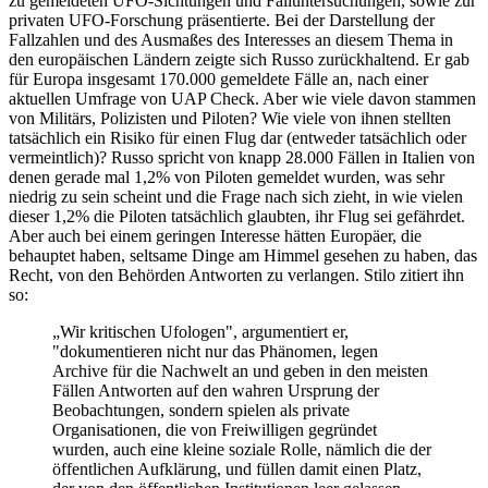
zu gemeldeten UFO-Sichtungen und Falluntersuchungen, sowie zur
privaten UFO-Forschung präsentierte. Bei der Darstellung der
Fallzahlen und des Ausmaßes des Interesses an diesem Thema in
den europäischen Ländern zeigte sich Russo zurückhaltend. Er gab
für Europa insgesamt 170.000 gemeldete Fälle an, nach einer
aktuellen Umfrage von UAP Check. Aber wie viele davon stammen
von Militärs, Polizisten und Piloten? Wie viele von ihnen stellten
tatsächlich ein Risiko für einen Flug dar (entweder tatsächlich oder
vermeintlich)? Russo spricht von knapp 28.000 Fällen in Italien von
denen gerade mal 1,2% von Piloten gemeldet wurden, was sehr
niedrig zu sein scheint und die Frage nach sich zieht, in wie vielen
dieser 1,2% die Piloten tatsächlich glaubten, ihr Flug sei gefährdet.
Aber auch bei einem geringen Interesse hätten Europäer, die
behauptet haben, seltsame Dinge am Himmel gesehen zu haben, das
Recht, von den Behörden Antworten zu verlangen. Stilo zitiert ihn
so:
„Wir kritischen Ufologen", argumentiert er,
"dokumentieren nicht nur das Phänomen, legen
Archive für die Nachwelt an und geben in den meisten
Fällen Antworten auf den wahren Ursprung der
Beobachtungen, sondern spielen als private
Organisationen, die von Freiwilligen gegründet
wurden, auch eine kleine soziale Rolle, nämlich die der
öffentlichen Aufklärung, und füllen damit einen Platz,