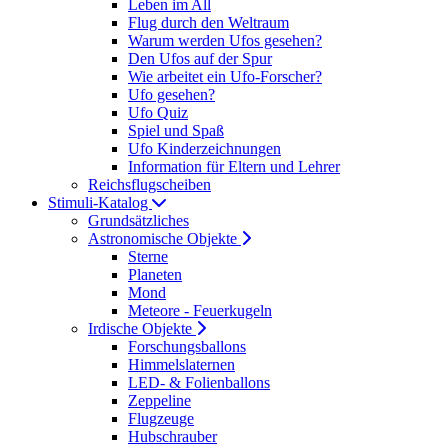
Leben im All
Flug durch den Weltraum
Warum werden Ufos gesehen?
Den Ufos auf der Spur
Wie arbeitet ein Ufo-Forscher?
Ufo gesehen?
Ufo Quiz
Spiel und Spaß
Ufo Kinderzeichnungen
Information für Eltern und Lehrer
Reichsflugscheiben
Stimuli-Katalog
Grundsätzliches
Astronomische Objekte
Sterne
Planeten
Mond
Meteore - Feuerkugeln
Irdische Objekte
Forschungsballons
Himmelslaternen
LED- & Folienballons
Zeppeline
Flugzeuge
Hubschrauber