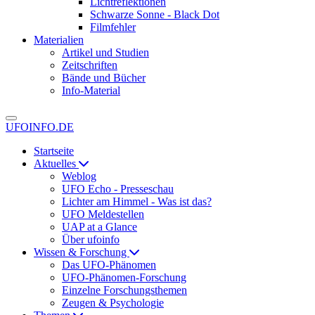
Lichtreflektionen
Schwarze Sonne - Black Dot
Filmfehler
Materialien
Artikel und Studien
Zeitschriften
Bände und Bücher
Info-Material
UFOINFO.DE
Startseite
Aktuelles
Weblog
UFO Echo - Presseschau
Lichter am Himmel - Was ist das?
UFO Meldestellen
UAP at a Glance
Über ufoinfo
Wissen & Forschung
Das UFO-Phänomen
UFO-Phänomen-Forschung
Einzelne Forschungsthemen
Zeugen & Psychologie