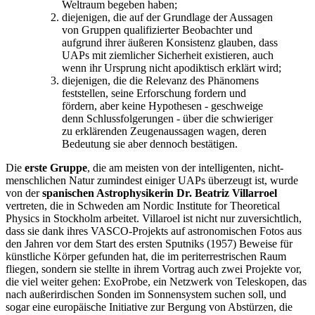
Weltraum begeben haben;
diejenigen, die auf der Grundlage der Aussagen
von Gruppen qualifizierter Beobachter und
aufgrund ihrer äußeren Konsistenz glauben, dass
UAPs mit ziemlicher Sicherheit existieren, auch
wenn ihr Ursprung nicht apodiktisch erklärt wird;
diejenigen, die die Relevanz des Phänomens
feststellen, seine Erforschung fordern und
fördern, aber keine Hypothesen - geschweige
denn Schlussfolgerungen - über die schwieriger
zu erklärenden Zeugenaussagen wagen, deren
Bedeutung sie aber dennoch bestätigen.
Die
erste Gruppe
, die am meisten von der intelligenten, nicht-
menschlichen Natur zumindest einiger UAPs überzeugt ist, wurde
von der
spanischen Astrophysikerin Dr. Beatriz Villarroel
vertreten, die in Schweden am Nordic Institute for Theoretical
Physics in Stockholm arbeitet. Villaroel ist nicht nur zuversichtlich,
dass sie dank ihres VASCO-Projekts auf astronomischen Fotos aus
den Jahren vor dem Start des ersten Sputniks (1957) Beweise für
künstliche Körper gefunden hat, die im periterrestrischen Raum
fliegen, sondern sie stellte in ihrem Vortrag auch zwei Projekte vor,
die viel weiter gehen: ExoProbe, ein Netzwerk von Teleskopen, das
nach außerirdischen Sonden im Sonnensystem suchen soll, und
sogar eine europäische Initiative zur Bergung von Abstürzen, die