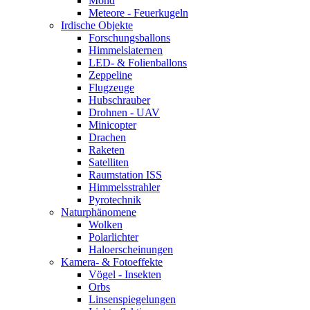
Mond
Meteore - Feuerkugeln
Irdische Objekte
Forschungsballons
Himmelslaternen
LED- & Folienballons
Zeppeline
Flugzeuge
Hubschrauber
Drohnen - UAV
Minicopter
Drachen
Raketen
Satelliten
Raumstation ISS
Himmelsstrahler
Pyrotechnik
Naturphänomene
Wolken
Polarlichter
Haloerscheinungen
Kamera- & Fotoeffekte
Vögel - Insekten
Orbs
Linsenspiegelungen