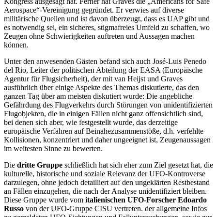
Kongress ausgesagt hat. Ferner hat Graves die „Americans for Safe
Aerospace“-Vereinigung gegründet. Er verwies auf diverse
militärische Quellen und ist davon überzeugt, dass es UAP gibt und
es notwendig sei, ein sicheres, stigmafreies Umfeld zu schaffen, wo
Zeugen ohne Schwierigkeiten auftreten und Aussagen machen
können.
Unter den anwesenden Gästen befand sich auch José-Luis Penedo
del Rio, Leiter der politischen Abteilung der EASA (Europäische
Agentur für Flugsicherheit), der mit van Heijst und Graves
ausführlich über einige Aspekte des Themas diskutierte, das den
ganzen Tag über am meisten diskutiert wurde: Die angebliche
Gefährdung des Flugverkehrs durch Störungen von unidentifizierten
Flugobjekten, die in einigen Fällen nicht ganz offensichtlich sind,
bei denen sich aber, wie festgestellt wurde, das derzeitige
europäische Verfahren auf Beinahezusammenstöße, d.h. verfehlte
Kollisionen, konzentriert und daher ungeeignet ist, Zeugenaussagen
im weitesten Sinne zu bewerten.
Die
dritte Gruppe
schließlich hat sich eher zum Ziel gesetzt hat, die
kulturelle, historische und soziale Relevanz der UFO-Kontroverse
darzulegen, ohne jedoch detailliert auf den ungeklärten Restbestand
an Fällen einzugehen, die nach der Analyse unidentifiziert bleiben.
Diese Gruppe wurde vom
italienischen UFO-Forscher Edoardo
Russo
von der UFO-Gruppe CISU vertreten. der allgemeine Infos