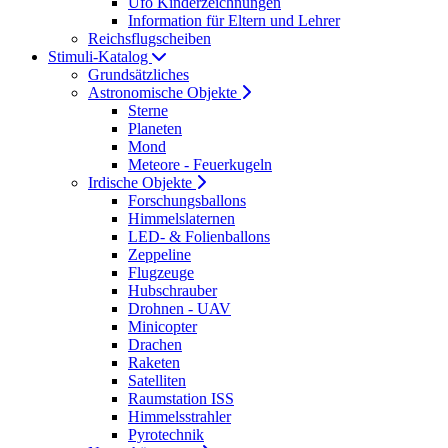
Ufo Kinderzeichnungen
Information für Eltern und Lehrer
Reichsflugscheiben
Stimuli-Katalog
Grundsätzliches
Astronomische Objekte
Sterne
Planeten
Mond
Meteore - Feuerkugeln
Irdische Objekte
Forschungsballons
Himmelslaternen
LED- & Folienballons
Zeppeline
Flugzeuge
Hubschrauber
Drohnen - UAV
Minicopter
Drachen
Raketen
Satelliten
Raumstation ISS
Himmelsstrahler
Pyrotechnik