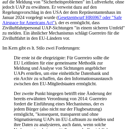
auf die Meldung von "Sicherheitsproblemen" im Luftverkehr, ohne
jedoch UAP zu erwähnen. Er verweist dazu auf den
Regelungsvorschlag in den USA der dem Repräsentantenhaus im
Januar 2024 vorgelegt wurde (
Gesetzentwurf HR6967 oder "Safe
Airspace for Americans Act"
), der es ermöglicht, dass
Zivilluftfahrtpersonal UAP-Sichtungen "in einem sicheren Umfeld"
zu melden. Ein ähnlicher Mechanismus schlägt Guerreiro für die
Zivilluftfahrt in den EU-Ländern vor.
Im Kern gibt es lt. Stilo zwei Forderungen:
Die erste ist die ehrgeizigste: Für Guerreiro sollte die
EU Leitlinien für eine gemeinsame Methodik zur
Meldung und Analyse von Sichtungen angeblicher
UAPs erstellen, um eine einheitliche Datenbank und
ein Archiv zu schaffen, das den Informationsaustausch
zwischen den EU-Mitgliedstaaten ermöglicht.
Der zweite Punkt hingegen betrifft eine Änderung der
bereits erwähnten Verordnung von 2014: Guerreiro
fordert die Einführung eines Mechanismus, der es
jedem Bürger (also nicht nur der Flugbesatzung)
ermöglicht, "konsequent, transparent und ohne
Stigmatisierung UAPs im EU-Luftraum zu melden und
ihre Daten zu analysieren, auch dann, wenn solche