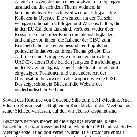
Alien-Ufologen, die auch einen großen Teil derjenigen
ausmachen, die sich dem Thema widmen, in
kommunikativer Hinsicht weit weniger fähig als ihre
Kollegen in Übersee. Die wenigen (in der Tat sehr
wenigen) rationalen Ufologen und Wissenschaftler, die
in den EU-Ländern tätig sind, verfügen weder über
Ressourcen noch über Kommunikationsfähigkeiten,
und einige von ihnen (die Italiener der CISU zum
Beispiel) haben nie einen besonderen Impuls für
politische Initiativen zu ihrem Thema gehabt. Das
Auftreten einer Gruppe wie der niederländischen
UAPCN, deren Rolle bei den jüngsten Entwicklungen
in der EU eindeutig ist, scheint jedoch auf andere und
ehrgeizigere Positionen und eine andere Art der
Organisation hinzuweisen als Gruppen wie die CISU.
Das zeigt schon ein Blick auf die Website des
niederländischen Verbands.
Soweit das Resümee von Guiseppe Stilo zum UAP-Meeting. Auch
Edoardo Russo beabsichtigt, einen Rückblick auf das Meeting aus
seiner Sicht zu verfassen, auf den wir ebenso gespannt sind.
Besonders hervorzuheben ist die eingangs erwähnte, kleine
Broschüre, die von Russo und Mitgliedern der CISU anlässlich des
Meetings erstellt und dort verteilt wurde. Die Broschüre enthält