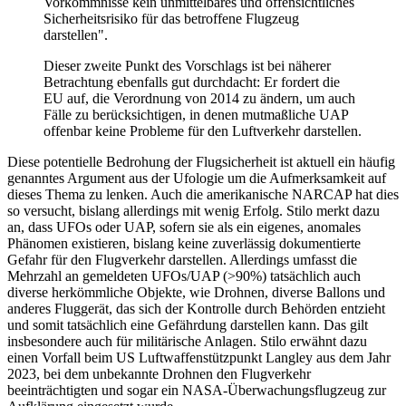
Vorkommnisse kein unmittelbares und offensichtliches
Sicherheitsrisiko für das betroffene Flugzeug
darstellen".
Dieser zweite Punkt des Vorschlags ist bei näherer
Betrachtung ebenfalls gut durchdacht: Er fordert die
EU auf, die Verordnung von 2014 zu ändern, um auch
Fälle zu berücksichtigen, in denen mutmaßliche UAP
offenbar keine Probleme für den Luftverkehr darstellen.
Diese potentielle Bedrohung der Flugsicherheit ist aktuell ein häufig
genanntes Argument aus der Ufologie um die Aufmerksamkeit auf
dieses Thema zu lenken. Auch die amerikanische NARCAP hat dies
so versucht, bislang allerdings mit wenig Erfolg. Stilo merkt dazu
an, dass UFOs oder UAP, sofern sie als ein eigenes, anomales
Phänomen existieren, bislang keine zuverlässig dokumentierte
Gefahr für den Flugverkehr darstellen. Allerdings umfasst die
Mehrzahl an gemeldeten UFOs/UAP (>90%) tatsächlich auch
diverse herkömmliche Objekte, wie Drohnen, diverse Ballons und
anderes Fluggerät, das sich der Kontrolle durch Behörden entzieht
und somit tatsächlich eine Gefährdung darstellen kann. Das gilt
insbesondere auch für militärische Anlagen. Stilo erwähnt dazu
einen Vorfall beim US Luftwaffenstützpunkt Langley aus dem Jahr
2023, bei dem unbekannte Drohnen den Flugverkehr
beeinträchtigten und sogar ein NASA-Überwachungsflugzeug zur