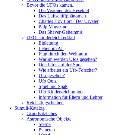
Bevor die UFOs kamen...
Die Visionen des Hesekiel
Das Luftschiffphänomen
Charles Hoy Fort - Der Urvater
Pulp Magazine
Das Shaver-Geheimnis
UFOs kinderleicht erklärt
Einleitung
Leben im All
Flug durch den Weltraum
Warum werden Ufos gesehen?
Den Ufos auf der Spur
Wie arbeitet ein Ufo-Forscher?
Ufo gesehen?
Ufo Quiz
Spiel und Spaß
Ufo Kinderzeichnungen
Information für Eltern und Lehrer
Reichsflugscheiben
Stimuli-Katalog
Grundsätzliches
Astronomische Objekte
Sterne
Planeten