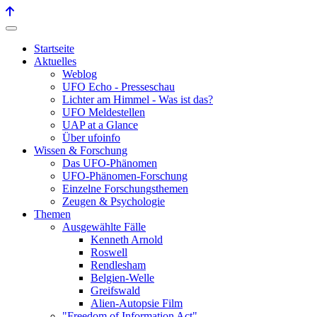
Startseite
Aktuelles
Weblog
UFO Echo - Presseschau
Lichter am Himmel - Was ist das?
UFO Meldestellen
UAP at a Glance
Über ufoinfo
Wissen & Forschung
Das UFO-Phänomen
UFO-Phänomen-Forschung
Einzelne Forschungsthemen
Zeugen & Psychologie
Themen
Ausgewählte Fälle
Kenneth Arnold
Roswell
Rendlesham
Belgien-Welle
Greifswald
Alien-Autopsie Film
"Freedom of Information Act"