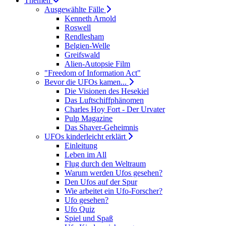
Themen
Ausgewählte Fälle
Kenneth Arnold
Roswell
Rendlesham
Belgien-Welle
Greifswald
Alien-Autopsie Film
"Freedom of Information Act"
Bevor die UFOs kamen...
Die Visionen des Hesekiel
Das Luftschiffphänomen
Charles Hoy Fort - Der Urvater
Pulp Magazine
Das Shaver-Geheimnis
UFOs kinderleicht erklärt
Einleitung
Leben im All
Flug durch den Weltraum
Warum werden Ufos gesehen?
Den Ufos auf der Spur
Wie arbeitet ein Ufo-Forscher?
Ufo gesehen?
Ufo Quiz
Spiel und Spaß