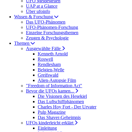
UFO Meldestellen
UAP at a Glance
Über ufoinfo
Wissen & Forschung
Das UFO-Phänomen
UFO-Phänomen-Forschung
Einzelne Forschungsthemen
Zeugen & Psychologie
Themen
Ausgewählte Fälle
Kenneth Arnold
Roswell
Rendlesham
Belgien-Welle
Greifswald
Alien-Autopsie Film
"Freedom of Information Act"
Bevor die UFOs kamen...
Die Visionen des Hesekiel
Das Luftschiffphänomen
Charles Hoy Fort - Der Urvater
Pulp Magazine
Das Shaver-Geheimnis
UFOs kinderleicht erklärt
Einleitung