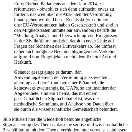
Europäischen Parlaments aus dem Jahr 2014, zu
reformieren - obwohl er sich dann aufmacht, etwas zu
fordern, das weit über die Absichten der Verordnung
hinausgehen würde. Dieser Rechtsakt (wir erinnern
uns: EU-Verordnungen haben Gesetzeskraft und sind in
den Mitgliedstaaten unmittelbar anwendbar) betrifft die
"Meldung, Analyse und Überwachung von Ereignissen
in der Zivilluftfahrt" und zielt damit in erster Linie auf
Fragen der Sicherheit des Luftverkehrs ab. Sie umfasst
daher auch mögliche Beeinträchtigungen des Verkehrs
aufgrund von Flugobjekten nicht identifizierter Art und
Herkunft.
Genauer gesagt ginge es darum, den
Anwendungsbereich der Verordnung auszuweiten -
allerdings auf der Grundlage einer Präambel, die
keineswegs zweitrangig ist. UAPs, so argumentiert der
Abgeordnete, sind ein Thema, das mit einem
gesellschaftlichen Stigma behaftet ist, was die
methodische Sammlung und Analyse von Daten über
sie durch die wissenschaftliche Gemeinschaft behindert.
Stilo kritisiert hier die wiederholt bemühte angebliche
Stigmatisierung des Themas, das eine seriöse und wissenschaftliche
Beschäftigung mit dem Thema verhindere und verweist stattdessen