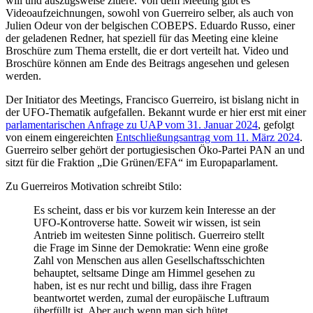
will und auszugsweise zitiere. Von dem Meeting gibt es
Videoaufzeichnungen, sowohl von Guerreiro selber, als auch von
Julien Odeur von der belgischen COBEPS. Eduardo Russo, einer
der geladenen Redner, hat speziell für das Meeting eine kleine
Broschüre zum Thema erstellt, die er dort verteilt hat. Video und
Broschüre können am Ende des Beitrags angesehen und gelesen
werden.
Der Initiator des Meetings, Francisco Guerreiro, ist bislang nicht in
der UFO-Thematik aufgefallen. Bekannt wurde er hier erst mit einer
parlamentarischen Anfrage zu UAP vom 31. Januar 2024
, gefolgt
von einem eingereichten
Entschließungsantrag vom 11. März 2024
.
Guerreiro selber gehört der portugiesischen Öko-Partei PAN an und
sitzt für die Fraktion „Die Grünen/EFA“ im Europaparlament.
Zu Guerreiros Motivation schreibt Stilo:
Es scheint, dass er bis vor kurzem kein Interesse an der
UFO-Kontroverse hatte. Soweit wir wissen, ist sein
Antrieb im weitesten Sinne politisch. Guerreiro stellt
die Frage im Sinne der Demokratie: Wenn eine große
Zahl von Menschen aus allen Gesellschaftsschichten
behauptet, seltsame Dinge am Himmel gesehen zu
haben, ist es nur recht und billig, dass ihre Fragen
beantwortet werden, zumal der europäische Luftraum
überfüllt ist. Aber auch wenn man sich hütet,