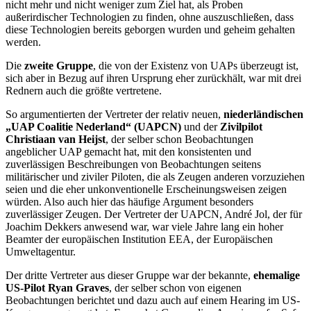
nicht mehr und nicht weniger zum Ziel hat, als Proben
außerirdischer Technologien zu finden, ohne auszuschließen, dass
diese Technologien bereits geborgen wurden und geheim gehalten
werden.
Die
zweite Gruppe
, die von der Existenz von UAPs überzeugt ist,
sich aber in Bezug auf ihren Ursprung eher zurückhält, war mit drei
Rednern auch die größte vertretene.
So argumentierten der Vertreter der relativ neuen,
niederländischen
„UAP Coalitie Nederland“ (UAPCN)
und der
Zivilpilot
Christiaan van Heijst
, der selber schon Beobachtungen
angeblicher UAP gemacht hat, mit den konsistenten und
zuverlässigen Beschreibungen von Beobachtungen seitens
militärischer und ziviler Piloten, die als Zeugen anderen vorzuziehen
seien und die eher unkonventionelle Erscheinungsweisen zeigen
würden. Also auch hier das häufige Argument besonders
zuverlässiger Zeugen. Der Vertreter der UAPCN, André Jol, der für
Joachim Dekkers anwesend war, war viele Jahre lang ein hoher
Beamter der europäischen Institution EEA, der Europäischen
Umweltagentur.
Der dritte Vertreter aus dieser Gruppe war der bekannte,
ehemalige
US-Pilot Ryan Graves
, der selber schon von eigenen
Beobachtungen berichtet und dazu auch auf einem Hearing im US-