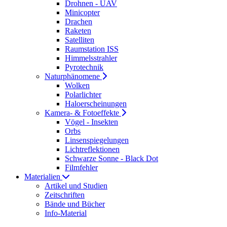
Drohnen - UAV
Minicopter
Drachen
Raketen
Satelliten
Raumstation ISS
Himmelsstrahler
Pyrotechnik
Naturphänomene
Wolken
Polarlichter
Haloerscheinungen
Kamera- & Fotoeffekte
Vögel - Insekten
Orbs
Linsenspiegelungen
Lichtreflektionen
Schwarze Sonne - Black Dot
Filmfehler
Materialien
Artikel und Studien
Zeitschriften
Bände und Bücher
Info-Material