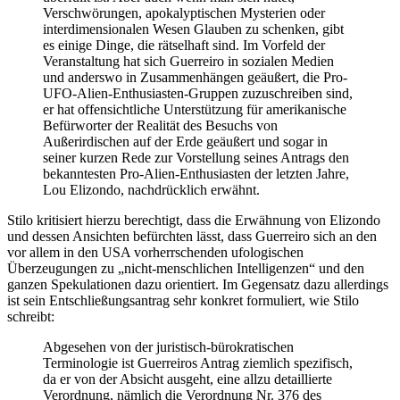
Verschwörungen, apokalyptischen Mysterien oder
interdimensionalen Wesen Glauben zu schenken, gibt
es einige Dinge, die rätselhaft sind. Im Vorfeld der
Veranstaltung hat sich Guerreiro in sozialen Medien
und anderswo in Zusammenhängen geäußert, die Pro-
UFO-Alien-Enthusiasten-Gruppen zuzuschreiben sind,
er hat offensichtliche Unterstützung für amerikanische
Befürworter der Realität des Besuchs von
Außerirdischen auf der Erde geäußert und sogar in
seiner kurzen Rede zur Vorstellung seines Antrags den
bekanntesten Pro-Alien-Enthusiasten der letzten Jahre,
Lou Elizondo, nachdrücklich erwähnt.
Stilo kritisiert hierzu berechtigt, dass die Erwähnung von Elizondo
und dessen Ansichten befürchten lässt, dass Guerreiro sich an den
vor allem in den USA vorherrschenden ufologischen
Überzeugungen zu „nicht-menschlichen Intelligenzen“ und den
ganzen Spekulationen dazu orientiert. Im Gegensatz dazu allerdings
ist sein Entschließungsantrag sehr konkret formuliert, wie Stilo
schreibt:
Abgesehen von der juristisch-bürokratischen
Terminologie ist Guerreiros Antrag ziemlich spezifisch,
da er von der Absicht ausgeht, eine allzu detaillierte
Verordnung, nämlich die Verordnung Nr. 376 des