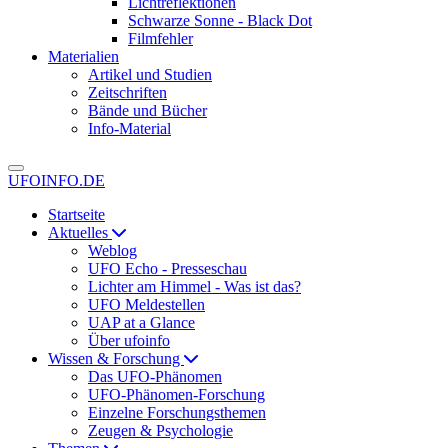
Lichtreflektionen
Schwarze Sonne - Black Dot
Filmfehler
Materialien
Artikel und Studien
Zeitschriften
Bände und Bücher
Info-Material
UFOINFO.DE
Startseite
Aktuelles
Weblog
UFO Echo - Presseschau
Lichter am Himmel - Was ist das?
UFO Meldestellen
UAP at a Glance
Über ufoinfo
Wissen & Forschung
Das UFO-Phänomen
UFO-Phänomen-Forschung
Einzelne Forschungsthemen
Zeugen & Psychologie