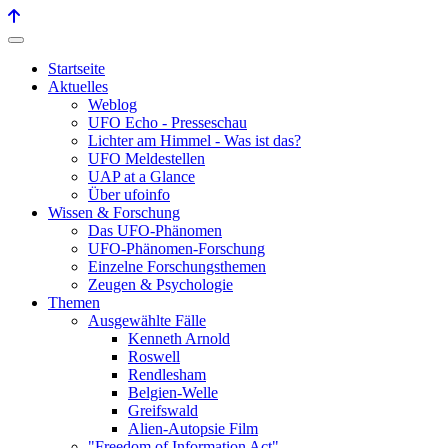
Startseite
Aktuelles
Weblog
UFO Echo - Presseschau
Lichter am Himmel - Was ist das?
UFO Meldestellen
UAP at a Glance
Über ufoinfo
Wissen & Forschung
Das UFO-Phänomen
UFO-Phänomen-Forschung
Einzelne Forschungsthemen
Zeugen & Psychologie
Themen
Ausgewählte Fälle
Kenneth Arnold
Roswell
Rendlesham
Belgien-Welle
Greifswald
Alien-Autopsie Film
"Freedom of Information Act"