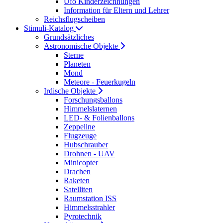
Ufo Kinderzeichnungen
Information für Eltern und Lehrer
Reichsflugscheiben
Stimuli-Katalog
Grundsätzliches
Astronomische Objekte
Sterne
Planeten
Mond
Meteore - Feuerkugeln
Irdische Objekte
Forschungsballons
Himmelslaternen
LED- & Folienballons
Zeppeline
Flugzeuge
Hubschrauber
Drohnen - UAV
Minicopter
Drachen
Raketen
Satelliten
Raumstation ISS
Himmelsstrahler
Pyrotechnik