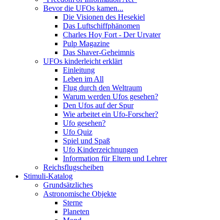
Bevor die UFOs kamen...
Die Visionen des Hesekiel
Das Luftschiffphänomen
Charles Hoy Fort - Der Urvater
Pulp Magazine
Das Shaver-Geheimnis
UFOs kinderleicht erklärt
Einleitung
Leben im All
Flug durch den Weltraum
Warum werden Ufos gesehen?
Den Ufos auf der Spur
Wie arbeitet ein Ufo-Forscher?
Ufo gesehen?
Ufo Quiz
Spiel und Spaß
Ufo Kinderzeichnungen
Information für Eltern und Lehrer
Reichsflugscheiben
Stimuli-Katalog
Grundsätzliches
Astronomische Objekte
Sterne
Planeten