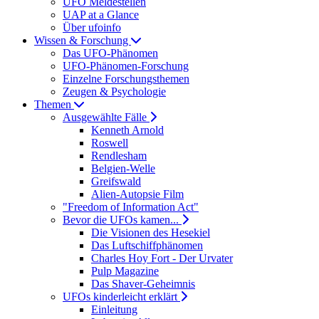
UFO Meldestellen
UAP at a Glance
Über ufoinfo
Wissen & Forschung
Das UFO-Phänomen
UFO-Phänomen-Forschung
Einzelne Forschungsthemen
Zeugen & Psychologie
Themen
Ausgewählte Fälle
Kenneth Arnold
Roswell
Rendlesham
Belgien-Welle
Greifswald
Alien-Autopsie Film
"Freedom of Information Act"
Bevor die UFOs kamen...
Die Visionen des Hesekiel
Das Luftschiffphänomen
Charles Hoy Fort - Der Urvater
Pulp Magazine
Das Shaver-Geheimnis
UFOs kinderleicht erklärt
Einleitung