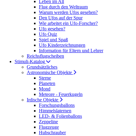
Leben im All
Flug durch den Weltraum
Warum werden Ufos gesehen?
Den Ufos auf der Spur
Wie arbeitet ein Ufo-Forscher?
Ufo gesehen?
Ufo Quiz
Spiel und Spaß
Ufo Kinderzeichnungen
Information für Eltern und Lehrer
Reichsflugscheiben
Stimuli-Katalog
Grundsätzliches
Astronomische Objekte
Sterne
Planeten
Mond
Meteore - Feuerkugeln
Irdische Objekte
Forschungsballons
Himmelslaternen
LED- & Folienballons
Zeppeline
Flugzeuge
Hubschrauber