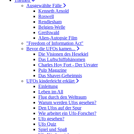
Themen
Ausgewählte Fälle
Kenneth Arnold
Roswell
Rendlesham
Belgien-Welle
Greifswald
Alien-Autopsie Film
"Freedom of Information Act"
Bevor die UFOs kamen...
Die Visionen des Hesekiel
Das Luftschiffphänomen
Charles Hoy Fort - Der Urvater
Pulp Magazine
Das Shaver-Geheimnis
UFOs kinderleicht erklärt
Einleitung
Leben im All
Flug durch den Weltraum
Warum werden Ufos gesehen?
Den Ufos auf der Spur
Wie arbeitet ein Ufo-Forscher?
Ufo gesehen?
Ufo Quiz
Spiel und Spaß