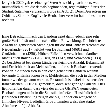
lediglich 2020 gab es einen größeren Ausschlag nach oben, was
mutmaßlich durch die damals beginnenden, regelmäßigen Starts der
Starlink-Satelliten verursacht wurde (s. Abb. 2). Deren Aussetzen im
Orbit als „Starlink-Zug“ viele Beobachter verwirrt hat und es immer
noch tut.
Eine Betrachtung nach den Ländern zeigt dann jedoch eine sehr
große Variabilität und unterschiedliche Entwicklung. Die höchste
Anzahl an gemeldeten Sichtungen für die fünf Jahre verzeichnet die
Niederlande (8201), gefolgt von Deutschland (4681) und
Großbritannien (4250). Höhere Fallzahlen verzeichnen darüber
hinaus auch Italien (2170), Belgien (1742) und Schweden (1333).
Zu beachten ist bei einem Ländervergleich die Anzahl, Bekanntheit
und Erreichbarkeit an Meldestellen, an die sich Beobachter wenden
können. So finden sich in den eben genannten Ländern weithin
bekannte Organisationen bzw. Meldestellen, die auch in den Medien
immer wieder genannt werden. Erstaunlich ist dabei die seitens der
französischen GEIPAN gemeldete, doch sehr geringe Fallzahl. Dies
liegt offenbar daran, dass viele der an die GEIPAN gemeldeten
Beobachtungen nicht in die Statistik einfließen. Hinsichtlich der
jährlichen Entwicklung zeigen die o.g. Länder ein weitgehend
ähnliches Niveau. Lediglich Großbritannien weist eine starke
Abnahme auf (s. Abb. 3).