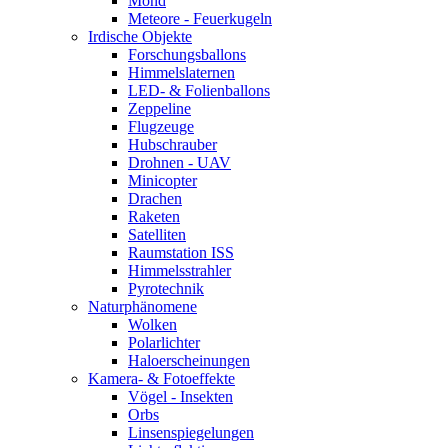
Mond
Meteore - Feuerkugeln
Irdische Objekte
Forschungsballons
Himmelslaternen
LED- & Folienballons
Zeppeline
Flugzeuge
Hubschrauber
Drohnen - UAV
Minicopter
Drachen
Raketen
Satelliten
Raumstation ISS
Himmelsstrahler
Pyrotechnik
Naturphänomene
Wolken
Polarlichter
Haloerscheinungen
Kamera- & Fotoeffekte
Vögel - Insekten
Orbs
Linsenspiegelungen