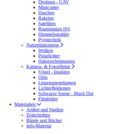
Drohnen - UAV
Minicopter
Drachen
Raketen
Satelliten
Raumstation ISS
Himmelsstrahler
Pyrotechnik
Naturphänomene
Wolken
Polarlichter
Haloerscheinungen
Kamera- & Fotoeffekte
Vögel - Insekten
Orbs
Linsenspiegelungen
Lichtreflektionen
Schwarze Sonne - Black Dot
Filmfehler
Materialien
Artikel und Studien
Zeitschriften
Bände und Bücher
Info-Material