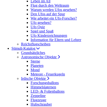
Leben im All
Flug durch den Weltraum
Warum werden Ufos gesehen?
Den Ufos auf der Spur
Wie arbeitet ein Ufo-Forscher?
Ufo gesehen?
Ufo Quiz
Spiel und Spaß
Ufo Kinderzeichnungen
Information für Eltern und Lehrer
Reichsflugscheiben
Stimuli-Katalog
Grundsätzliches
Astronomische Objekte
Sterne
Planeten
Mond
Meteore - Feuerkugeln
Irdische Objekte
Forschungsballons
Himmelslaternen
LED- & Folienballons
Zeppeline
Flugzeuge
Hubschrauber