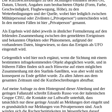
Die Kurzbeschreibungen zu den Sichtungen enthalten neben Ort,
Datum, Uhrzeit, Angaben zum beobachteten Objekt (Form, Farbe,
Geschwindigkeit, Flugbewegung, Höhe), zu den
Wetterbedingungen und der Quelle, wobei hier lediglich zwischen
Militärpersonal oder Zivilisten („Privatperson“) unterschieden wird.
In den meisten Fällen ist hier „Privatperson“ genannt.
Als Ergebnis wird dabei jeweils in ähnlicher Formulierung auf den
fehlenden Zusammenhang zwischen den gemeldeten Ereignissen
und bekannten Objekten oder Phänomenen, aufgrund der
vorhandenen Daten, hingewiesen, so dass das Ereignis als UFO
eingestuft wird.
Gelegentlich wird hier noch ergänzt, wenn die Sichtung mit einem
bestimmten infragekommenden Objekt abgeglichen wurde, und in
früheren Fällen finden sich auch Hinweise auf einen möglichen
Zusammenhang mit den Starlink-Satelliten, was aber wohl nicht
konsequent zu Ende geführt wurde. Zu allen Jahren aus dem
gesamten Zeitraum sind die Kurzbeschreibungen abrufbar.
Auf meine Anfrage zu dem Hintergrund dieser Abteilung und der
geringen Fallanzahl schreibt Edoardo Russo von der italienischen
Gruppe CISU, die Kontakte zur Luftwaffe unterhält, dass
tatsächlich nur diese geringe Anzahl an Meldungen dort eingeht und
es grundsätzlich nur Meldungen von Privatpersonen sind. Auch
würden sich die Recherchetätigkeiten im Wesentlichen darauf