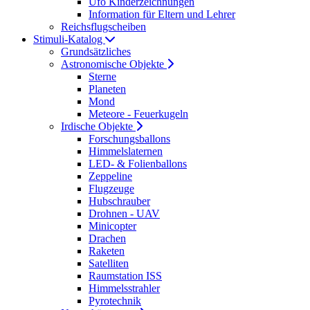
Ufo Kinderzeichnungen
Information für Eltern und Lehrer
Reichsflugscheiben
Stimuli-Katalog
Grundsätzliches
Astronomische Objekte
Sterne
Planeten
Mond
Meteore - Feuerkugeln
Irdische Objekte
Forschungsballons
Himmelslaternen
LED- & Folienballons
Zeppeline
Flugzeuge
Hubschrauber
Drohnen - UAV
Minicopter
Drachen
Raketen
Satelliten
Raumstation ISS
Himmelsstrahler
Pyrotechnik