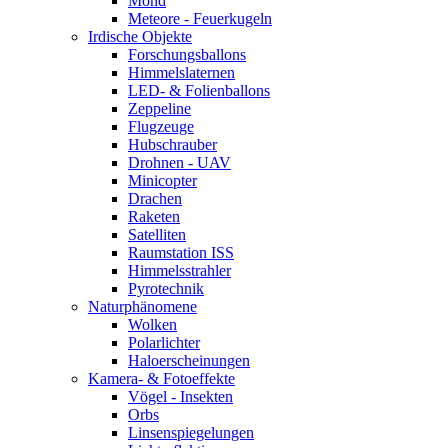
Mond
Meteore - Feuerkugeln
Irdische Objekte
Forschungsballons
Himmelslaternen
LED- & Folienballons
Zeppeline
Flugzeuge
Hubschrauber
Drohnen - UAV
Minicopter
Drachen
Raketen
Satelliten
Raumstation ISS
Himmelsstrahler
Pyrotechnik
Naturphänomene
Wolken
Polarlichter
Haloerscheinungen
Kamera- & Fotoeffekte
Vögel - Insekten
Orbs
Linsenspiegelungen