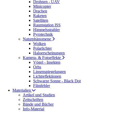
Drohnen - UAV
Minicopter
Drachen
Raketen
Satelliten
Raumstation ISS
Himmelsstrahler
Pyrotechnik
Naturphänomene
Wolken
Polarlichter
Haloerscheinungen
Kamera- & Fotoeffekte
Vögel - Insekten
Orbs
Linsenspiegelungen
Lichtreflektionen
Schwarze Sonne - Black Dot
Filmfehler
Materialien
Artikel und Studien
Zeitschriften
Bände und Bücher
Info-Material