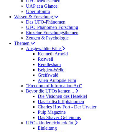
UFO Meldestellen
UAP at a Glance
Über ufoinfo
Wissen & Forschung
Das UFO-Phänomen
UFO-Phänomen-Forschung
Einzelne Forschungsthemen
Zeugen & Psychologie
Themen
Ausgewählte Fälle
Kenneth Arnold
Roswell
Rendlesham
Belgien-Welle
Greifswald
Alien-Autopsie Film
"Freedom of Information Act"
Bevor die UFOs kamen...
Die Visionen des Hesekiel
Das Luftschiffphänomen
Charles Hoy Fort - Der Urvater
Pulp Magazine
Das Shaver-Geheimnis
UFOs kinderleicht erklärt
Einleitung