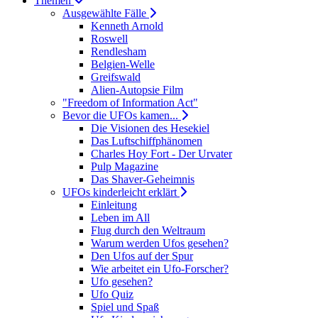
Themen
Ausgewählte Fälle
Kenneth Arnold
Roswell
Rendlesham
Belgien-Welle
Greifswald
Alien-Autopsie Film
"Freedom of Information Act"
Bevor die UFOs kamen...
Die Visionen des Hesekiel
Das Luftschiffphänomen
Charles Hoy Fort - Der Urvater
Pulp Magazine
Das Shaver-Geheimnis
UFOs kinderleicht erklärt
Einleitung
Leben im All
Flug durch den Weltraum
Warum werden Ufos gesehen?
Den Ufos auf der Spur
Wie arbeitet ein Ufo-Forscher?
Ufo gesehen?
Ufo Quiz
Spiel und Spaß