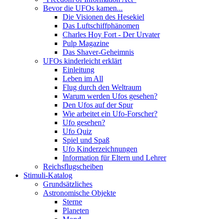
Bevor die UFOs kamen...
Die Visionen des Hesekiel
Das Luftschiffphänomen
Charles Hoy Fort - Der Urvater
Pulp Magazine
Das Shaver-Geheimnis
UFOs kinderleicht erklärt
Einleitung
Leben im All
Flug durch den Weltraum
Warum werden Ufos gesehen?
Den Ufos auf der Spur
Wie arbeitet ein Ufo-Forscher?
Ufo gesehen?
Ufo Quiz
Spiel und Spaß
Ufo Kinderzeichnungen
Information für Eltern und Lehrer
Reichsflugscheiben
Stimuli-Katalog
Grundsätzliches
Astronomische Objekte
Sterne
Planeten