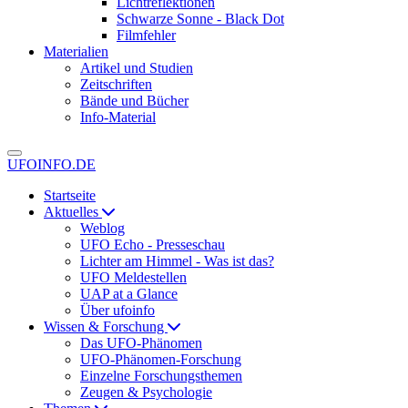
Lichtreflektionen
Schwarze Sonne - Black Dot
Filmfehler
Materialien
Artikel und Studien
Zeitschriften
Bände und Bücher
Info-Material
UFOINFO.DE
Startseite
Aktuelles
Weblog
UFO Echo - Presseschau
Lichter am Himmel - Was ist das?
UFO Meldestellen
UAP at a Glance
Über ufoinfo
Wissen & Forschung
Das UFO-Phänomen
UFO-Phänomen-Forschung
Einzelne Forschungsthemen
Zeugen & Psychologie