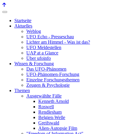
Startseite
Aktuelles
Weblog
UFO Echo - Presseschau
Lichter am Himmel - Was ist das?
UFO Meldestellen
UAP at a Glance
Über ufoinfo
Wissen & Forschung
Das UFO-Phänomen
UFO-Phänomen-Forschung
Einzelne Forschungsthemen
Zeugen & Psychologie
Themen
Ausgewählte Fälle
Kenneth Arnold
Roswell
Rendlesham
Belgien-Welle
Greifswald
Alien-Autopsie Film
"Freedom of Information Act"