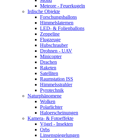
Mond
Meteore - Feuerkugeln
Irdische Objekte
Forschungsballons
Himmelslaternen
LED- & Folienballons
Zeppeline
Flugzeuge
Hubschrauber
Drohnen - UAV
Minicopter
Drachen
Raketen
Satelliten
Raumstation ISS
Himmelsstrahler
Pyrotechnik
Naturphänomene
Wolken
Polarlichter
Haloerscheinungen
Kamera- & Fotoeffekte
Vögel - Insekten
Orbs
Linsenspiegelungen