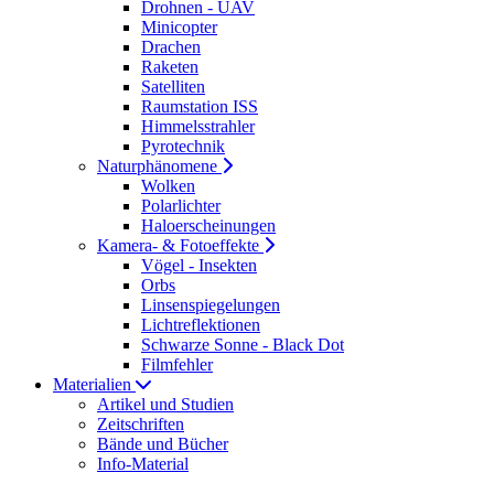
Drohnen - UAV
Minicopter
Drachen
Raketen
Satelliten
Raumstation ISS
Himmelsstrahler
Pyrotechnik
Naturphänomene
Wolken
Polarlichter
Haloerscheinungen
Kamera- & Fotoeffekte
Vögel - Insekten
Orbs
Linsenspiegelungen
Lichtreflektionen
Schwarze Sonne - Black Dot
Filmfehler
Materialien
Artikel und Studien
Zeitschriften
Bände und Bücher
Info-Material