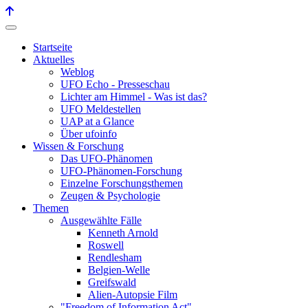
Startseite
Aktuelles
Weblog
UFO Echo - Presseschau
Lichter am Himmel - Was ist das?
UFO Meldestellen
UAP at a Glance
Über ufoinfo
Wissen & Forschung
Das UFO-Phänomen
UFO-Phänomen-Forschung
Einzelne Forschungsthemen
Zeugen & Psychologie
Themen
Ausgewählte Fälle
Kenneth Arnold
Roswell
Rendlesham
Belgien-Welle
Greifswald
Alien-Autopsie Film
"Freedom of Information Act"