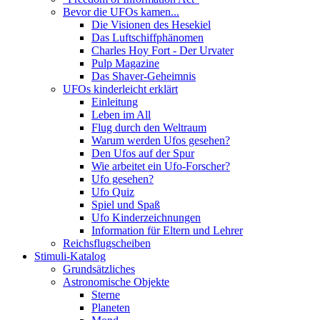
Bevor die UFOs kamen...
Die Visionen des Hesekiel
Das Luftschiffphänomen
Charles Hoy Fort - Der Urvater
Pulp Magazine
Das Shaver-Geheimnis
UFOs kinderleicht erklärt
Einleitung
Leben im All
Flug durch den Weltraum
Warum werden Ufos gesehen?
Den Ufos auf der Spur
Wie arbeitet ein Ufo-Forscher?
Ufo gesehen?
Ufo Quiz
Spiel und Spaß
Ufo Kinderzeichnungen
Information für Eltern und Lehrer
Reichsflugscheiben
Stimuli-Katalog
Grundsätzliches
Astronomische Objekte
Sterne
Planeten