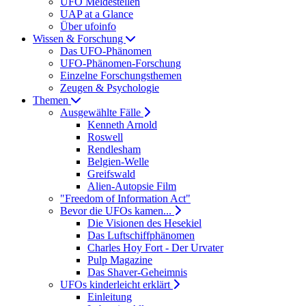
UFO Meldestellen
UAP at a Glance
Über ufoinfo
Wissen & Forschung
Das UFO-Phänomen
UFO-Phänomen-Forschung
Einzelne Forschungsthemen
Zeugen & Psychologie
Themen
Ausgewählte Fälle
Kenneth Arnold
Roswell
Rendlesham
Belgien-Welle
Greifswald
Alien-Autopsie Film
"Freedom of Information Act"
Bevor die UFOs kamen...
Die Visionen des Hesekiel
Das Luftschiffphänomen
Charles Hoy Fort - Der Urvater
Pulp Magazine
Das Shaver-Geheimnis
UFOs kinderleicht erklärt
Einleitung