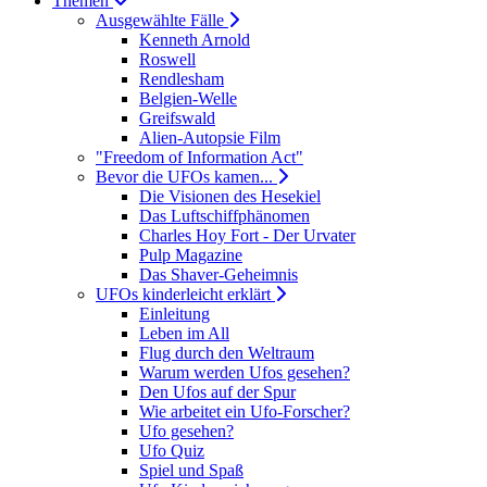
Themen
Ausgewählte Fälle
Kenneth Arnold
Roswell
Rendlesham
Belgien-Welle
Greifswald
Alien-Autopsie Film
"Freedom of Information Act"
Bevor die UFOs kamen...
Die Visionen des Hesekiel
Das Luftschiffphänomen
Charles Hoy Fort - Der Urvater
Pulp Magazine
Das Shaver-Geheimnis
UFOs kinderleicht erklärt
Einleitung
Leben im All
Flug durch den Weltraum
Warum werden Ufos gesehen?
Den Ufos auf der Spur
Wie arbeitet ein Ufo-Forscher?
Ufo gesehen?
Ufo Quiz
Spiel und Spaß