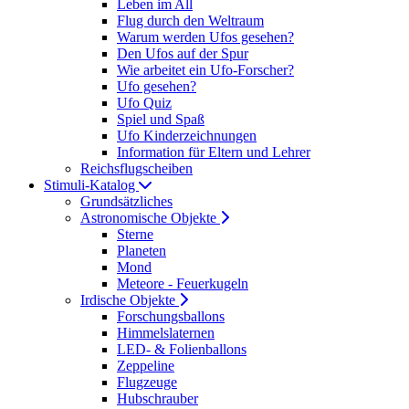
Leben im All
Flug durch den Weltraum
Warum werden Ufos gesehen?
Den Ufos auf der Spur
Wie arbeitet ein Ufo-Forscher?
Ufo gesehen?
Ufo Quiz
Spiel und Spaß
Ufo Kinderzeichnungen
Information für Eltern und Lehrer
Reichsflugscheiben
Stimuli-Katalog
Grundsätzliches
Astronomische Objekte
Sterne
Planeten
Mond
Meteore - Feuerkugeln
Irdische Objekte
Forschungsballons
Himmelslaternen
LED- & Folienballons
Zeppeline
Flugzeuge
Hubschrauber