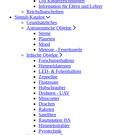
Ufo Kinderzeichnungen
Information für Eltern und Lehrer
Reichsflugscheiben
Stimuli-Katalog
Grundsätzliches
Astronomische Objekte
Sterne
Planeten
Mond
Meteore - Feuerkugeln
Irdische Objekte
Forschungsballons
Himmelslaternen
LED- & Folienballons
Zeppeline
Flugzeuge
Hubschrauber
Drohnen - UAV
Minicopter
Drachen
Raketen
Satelliten
Raumstation ISS
Himmelsstrahler
Pyrotechnik