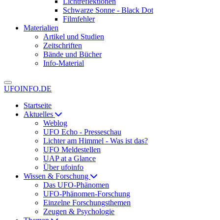
Lichtreflektionen
Schwarze Sonne - Black Dot
Filmfehler
Materialien
Artikel und Studien
Zeitschriften
Bände und Bücher
Info-Material
UFOINFO.DE
Startseite
Aktuelles
Weblog
UFO Echo - Presseschau
Lichter am Himmel - Was ist das?
UFO Meldestellen
UAP at a Glance
Über ufoinfo
Wissen & Forschung
Das UFO-Phänomen
UFO-Phänomen-Forschung
Einzelne Forschungsthemen
Zeugen & Psychologie