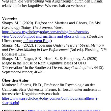
Weg sein, die Verarbeitung von Augenzeugen durch den Einsatz
relativ einfacher kognitiver Wissenschaft zu verbessern.
Verweise
Sharps, M.J. (2020). Bigfoot and Martians and Ghosts, Oh My!
Psychology Today, The Forensic View
,
https://www.psychologytoday.com/us/blog/the-forensic-
view/202006/bigfoot-and-martians-and-ghosts-oh-my.
(Deutsche
Übersetzung
auf unserem Blog
)
Sharps, M.J. (2022).
Processing Under Pressure: Stress, Memory
and Decision-Making in Law Enforcement
(3rd ed.). Flushing, NY:
Looseleaf Law.
Sharps, M.J., Nagra, S.K., Hurd, S., & Humphrey, A. (2020).
Magic in the House of Rain: Cognitive Bases of UFO
'Observations' in the Southwest Desert.
Skeptical Inquirer
, 44 (5),
September-October, 46-49.
Über den Autor
Matthew J. Sharps, Ph.D., Professor für Psychologie an der
California State University, Fresno. Er forscht unter anderem in
forensischer Kognitionswissenschaft.
https://www.psychologytoday.com/us/contributors/matthew-j-
sharps-phd