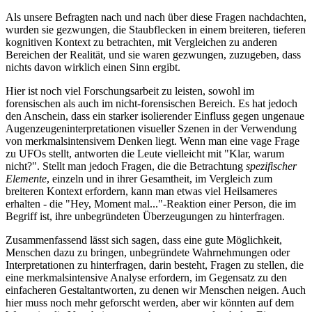
Als unsere Befragten nach und nach über diese Fragen nachdachten,
wurden sie gezwungen, die Staubflecken in einem breiteren, tieferen
kognitiven Kontext zu betrachten, mit Vergleichen zu anderen
Bereichen der Realität, und sie waren gezwungen, zuzugeben, dass
nichts davon wirklich einen Sinn ergibt.
Hier ist noch viel Forschungsarbeit zu leisten, sowohl im
forensischen als auch im nicht-­forensischen Bereich. Es hat jedoch
den Anschein, dass ein starker isolierender Einfluss gegen ungenaue
Augenzeugeninterpretationen visueller Szenen in der Verwendung
von merkmals­intensivem Denken liegt. Wenn man eine vage Frage
zu UFOs stellt, antworten die Leute vielleicht mit "Klar, warum
nicht?". Stellt man jedoch Fragen, die die Betrachtung
spezifischer
Elemente
, einzeln und in ihrer Gesamtheit, im Vergleich zum
breiteren Kontext erfordern, kann man etwas viel Heilsameres
erhalten - die "Hey, Moment mal..."-Reaktion einer Person, die im
Begriff ist, ihre unbegründeten Überzeugungen zu hinterfragen.
Zusammenfassend lässt sich sagen, dass eine gute Möglichkeit,
Menschen dazu zu bringen, unbegründete Wahrnehmungen oder
Interpretationen zu hinterfragen, darin besteht, Fragen zu stellen, die
eine merkmalsintensive Analyse erfordern, im Gegensatz zu den
einfacheren Gestaltantworten, zu denen wir Menschen neigen. Auch
hier muss noch mehr geforscht werden, aber wir könnten auf dem