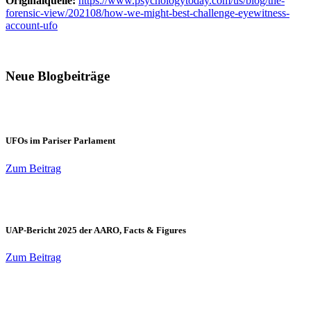
Originalquelle:
https://www.psychologytoday.com/us/blog/the-
forensic-view/202108/how-we-might-best-challenge-eyewitness-
account-ufo
Neue Blogbeiträge
UFOs im Pariser Parlament
Zum Beitrag
UAP-Bericht 2025 der AARO, Facts & Figures
Zum Beitrag