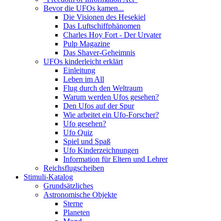
Bevor die UFOs kamen...
Die Visionen des Hesekiel
Das Luftschiffphänomen
Charles Hoy Fort - Der Urvater
Pulp Magazine
Das Shaver-Geheimnis
UFOs kinderleicht erklärt
Einleitung
Leben im All
Flug durch den Weltraum
Warum werden Ufos gesehen?
Den Ufos auf der Spur
Wie arbeitet ein Ufo-Forscher?
Ufo gesehen?
Ufo Quiz
Spiel und Spaß
Ufo Kinderzeichnungen
Information für Eltern und Lehrer
Reichsflugscheiben
Stimuli-Katalog
Grundsätzliches
Astronomische Objekte
Sterne
Planeten