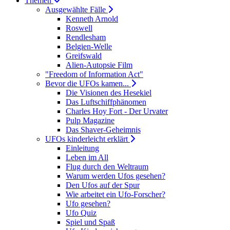
Themen
Ausgewählte Fälle
Kenneth Arnold
Roswell
Rendlesham
Belgien-Welle
Greifswald
Alien-Autopsie Film
"Freedom of Information Act"
Bevor die UFOs kamen...
Die Visionen des Hesekiel
Das Luftschiffphänomen
Charles Hoy Fort - Der Urvater
Pulp Magazine
Das Shaver-Geheimnis
UFOs kinderleicht erklärt
Einleitung
Leben im All
Flug durch den Weltraum
Warum werden Ufos gesehen?
Den Ufos auf der Spur
Wie arbeitet ein Ufo-Forscher?
Ufo gesehen?
Ufo Quiz
Spiel und Spaß