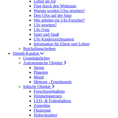
Leben im All
Flug durch den Weltraum
Warum werden Ufos gesehen?
Den Ufos auf der Spur
Wie arbeitet ein Ufo-Forscher?
Ufo gesehen?
Ufo Quiz
Spiel und Spaß
Ufo Kinderzeichnungen
Information für Eltern und Lehrer
Reichsflugscheiben
Stimuli-Katalog
Grundsätzliches
Astronomische Objekte
Sterne
Planeten
Mond
Meteore - Feuerkugeln
Irdische Objekte
Forschungsballons
Himmelslaternen
LED- & Folienballons
Zeppeline
Flugzeuge
Hubschrauber