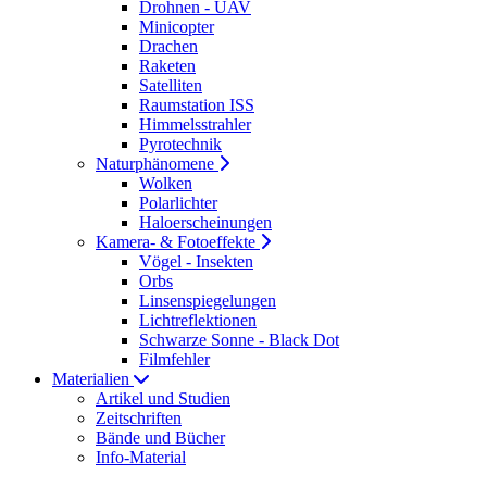
Drohnen - UAV
Minicopter
Drachen
Raketen
Satelliten
Raumstation ISS
Himmelsstrahler
Pyrotechnik
Naturphänomene
Wolken
Polarlichter
Haloerscheinungen
Kamera- & Fotoeffekte
Vögel - Insekten
Orbs
Linsenspiegelungen
Lichtreflektionen
Schwarze Sonne - Black Dot
Filmfehler
Materialien
Artikel und Studien
Zeitschriften
Bände und Bücher
Info-Material