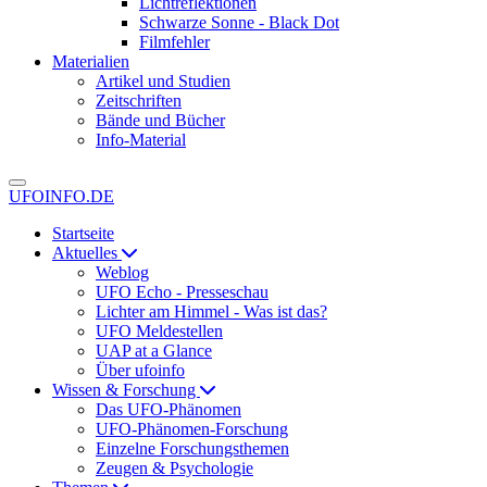
Lichtreflektionen
Schwarze Sonne - Black Dot
Filmfehler
Materialien
Artikel und Studien
Zeitschriften
Bände und Bücher
Info-Material
UFOINFO.DE
Startseite
Aktuelles
Weblog
UFO Echo - Presseschau
Lichter am Himmel - Was ist das?
UFO Meldestellen
UAP at a Glance
Über ufoinfo
Wissen & Forschung
Das UFO-Phänomen
UFO-Phänomen-Forschung
Einzelne Forschungsthemen
Zeugen & Psychologie