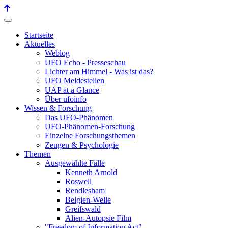
Startseite
Aktuelles
Weblog
UFO Echo - Presseschau
Lichter am Himmel - Was ist das?
UFO Meldestellen
UAP at a Glance
Über ufoinfo
Wissen & Forschung
Das UFO-Phänomen
UFO-Phänomen-Forschung
Einzelne Forschungsthemen
Zeugen & Psychologie
Themen
Ausgewählte Fälle
Kenneth Arnold
Roswell
Rendlesham
Belgien-Welle
Greifswald
Alien-Autopsie Film
"Freedom of Information Act"