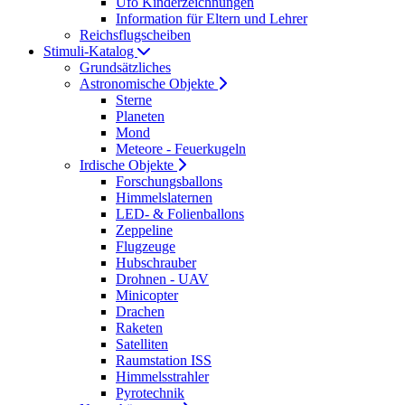
Ufo Kinderzeichnungen
Information für Eltern und Lehrer
Reichsflugscheiben
Stimuli-Katalog
Grundsätzliches
Astronomische Objekte
Sterne
Planeten
Mond
Meteore - Feuerkugeln
Irdische Objekte
Forschungsballons
Himmelslaternen
LED- & Folienballons
Zeppeline
Flugzeuge
Hubschrauber
Drohnen - UAV
Minicopter
Drachen
Raketen
Satelliten
Raumstation ISS
Himmelsstrahler
Pyrotechnik