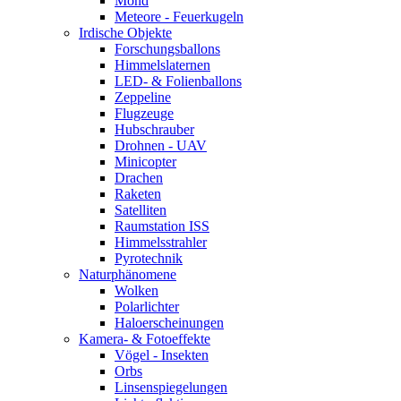
Mond
Meteore - Feuerkugeln
Irdische Objekte
Forschungsballons
Himmelslaternen
LED- & Folienballons
Zeppeline
Flugzeuge
Hubschrauber
Drohnen - UAV
Minicopter
Drachen
Raketen
Satelliten
Raumstation ISS
Himmelsstrahler
Pyrotechnik
Naturphänomene
Wolken
Polarlichter
Haloerscheinungen
Kamera- & Fotoeffekte
Vögel - Insekten
Orbs
Linsenspiegelungen