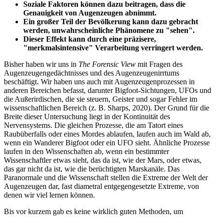
Soziale Faktoren können dazu beitragen, dass die
Genauigkeit von Augenzeugen abnimmt.
Ein großer Teil der Bevölkerung kann dazu gebracht
werden, unwahrscheinliche Phänomene zu "sehen".
Dieser Effekt kann durch eine präzisere,
"merkmalsintensive" Verarbeitung verringert werden.
Bisher haben wir uns in
The Forensic View
mit Fragen des
Augenzeugengedächtnisses und des Augenzeugenirrtums
beschäftigt. Wir haben uns auch mit Augenzeugenprozessen in
anderen Bereichen befasst, darunter Bigfoot-Sichtungen, UFOs und
die Außerirdischen, die sie steuern, Geister und sogar Fehler im
wissenschaftlichen Bereich (z. B. Sharps, 2020). Der Grund für die
Breite dieser Untersuchung liegt in der Kontinuität des
Nervensystems. Die gleichen Prozesse, die am Tatort eines
Raubüberfalls oder eines Mordes ablaufen, laufen auch im Wald ab,
wenn ein Wanderer Bigfoot oder ein UFO sieht. Ähnliche Prozesse
laufen in den Wissenschaften ab, wenn ein bestimmter
Wissenschaftler etwas sieht, das da ist, wie der Mars, oder etwas,
das gar nicht da ist, wie die berüchtigten Marskanäle. Das
Paranormale und die Wissenschaft stellen die Extreme der Welt der
Augenzeugen dar, fast diametral entgegengesetzte Extreme, von
denen wir viel lernen können.
Bis vor kurzem gab es keine wirklich guten Methoden, um