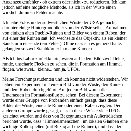
Augenzeugenfehler - ob extrem oder nicht - zu reduzieren. Ich kam
jedoch auf eine mögliche Methode, als ich in der Wüste einen
wirklich dummen Fehler machte.
Ich habe Fotos in der südwestlichen Wüste der USA gemacht,
darunter einige Hintergrundbilder von der Wüste selbst, Aufnahmen
von einigen alten Pueblo-Ruinen und Bilder von einem Raben, der
auf einer der Ruinen saß. Ich wechselte das Objektiv, als ein kleiner
Sandsturm einsetzte (ein Fehler). Ohne dass ich es gemerkt hatte,
gelangten so zwei Staubkörner in meine Kamera.
Als ich ins Labor zurückkehrte, waren auf jedem Bild zwei kleine,
runde, unscharfe Flecken zu sehen, die in Formation am Himmel
flogen, wie zwei... kleine... nun ja, UFOs.
Meine Forschungsstudenten und ich konnten nicht widerstehen. Wir
haben ein Experiment mit einem Bild von der Wüste, den Ruinen
und dem Raben durchgeführt. Auf jedem Bild waren die
Untertassen im Formationsflug zu sehen. Bei diesem Experiment
wurde einer Gruppe von Probanden einfach gesagt, dass diese
Bilder die Wüste, eine alte Ruine oder einen Raben zeigten. Der
anderen Gruppe wurde gesagt, dass in dieser Wüste viele UFOs
gesichtet wurden und dass von Begegnungen mit Außerirdischen
berichtet wurde, dass "Himmelsmenschen" im lokalen Glauben eine
wichtige Rolle spielten (mit Bezug auf die Ruinen), und dass der