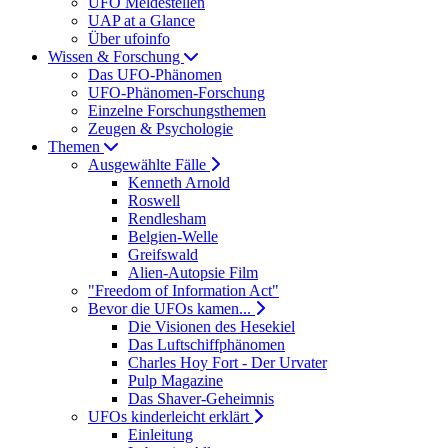
UFO Meldestellen
UAP at a Glance
Über ufoinfo
Wissen & Forschung
Das UFO-Phänomen
UFO-Phänomen-Forschung
Einzelne Forschungsthemen
Zeugen & Psychologie
Themen
Ausgewählte Fälle
Kenneth Arnold
Roswell
Rendlesham
Belgien-Welle
Greifswald
Alien-Autopsie Film
"Freedom of Information Act"
Bevor die UFOs kamen...
Die Visionen des Hesekiel
Das Luftschiffphänomen
Charles Hoy Fort - Der Urvater
Pulp Magazine
Das Shaver-Geheimnis
UFOs kinderleicht erklärt
Einleitung