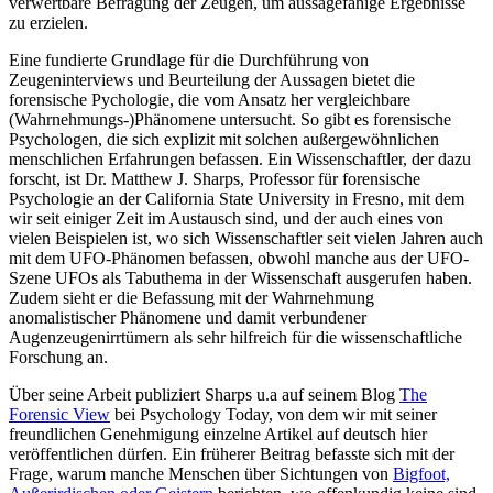
verwertbare Befragung der Zeugen, um aussagefähige Ergebnisse
zu erzielen.
Eine fundierte Grundlage für die Durchführung von
Zeugeninterviews und Beurteilung der Aussagen bietet die
forensische Pychologie, die vom Ansatz her vergleichbare
(Wahrnehmungs-)Phänomene untersucht. So gibt es forensische
Psychologen, die sich explizit mit solchen außergewöhnlichen
menschlichen Erfahrungen befassen. Ein Wissenschaftler, der dazu
forscht, ist Dr. Matthew J. Sharps, Professor für forensische
Psychologie an der California State University in Fresno, mit dem
wir seit einiger Zeit im Austausch sind, und der auch eines von
vielen Beispielen ist, wo sich Wissenschaftler seit vielen Jahren auch
mit dem UFO-Phänomen befassen, obwohl manche aus der UFO-
Szene UFOs als Tabuthema in der Wissenschaft ausgerufen haben.
Zudem sieht er die Befassung mit der Wahrnehmung
anomalistischer Phänomene und damit verbundener
Augenzeugenirrtümern als sehr hilfreich für die wissenschaftliche
Forschung an.
Über seine Arbeit publiziert Sharps u.a auf seinem Blog
The
Forensic View
bei Psychology Today, von dem wir mit seiner
freundlichen Genehmigung einzelne Artikel auf deutsch hier
veröffentlichen dürfen. Ein früherer Beitrag befasste sich mit der
Frage, warum manche Menschen über Sichtungen von
Bigfoot,