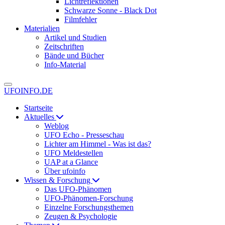
Lichtreflektionen
Schwarze Sonne - Black Dot
Filmfehler
Materialien
Artikel und Studien
Zeitschriften
Bände und Bücher
Info-Material
UFOINFO.DE
Startseite
Aktuelles
Weblog
UFO Echo - Presseschau
Lichter am Himmel - Was ist das?
UFO Meldestellen
UAP at a Glance
Über ufoinfo
Wissen & Forschung
Das UFO-Phänomen
UFO-Phänomen-Forschung
Einzelne Forschungsthemen
Zeugen & Psychologie