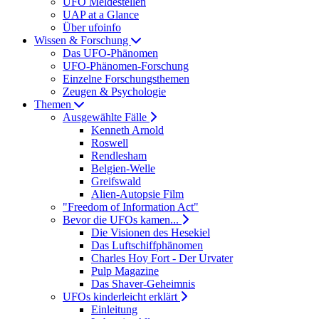
UFO Meldestellen
UAP at a Glance
Über ufoinfo
Wissen & Forschung
Das UFO-Phänomen
UFO-Phänomen-Forschung
Einzelne Forschungsthemen
Zeugen & Psychologie
Themen
Ausgewählte Fälle
Kenneth Arnold
Roswell
Rendlesham
Belgien-Welle
Greifswald
Alien-Autopsie Film
"Freedom of Information Act"
Bevor die UFOs kamen...
Die Visionen des Hesekiel
Das Luftschiffphänomen
Charles Hoy Fort - Der Urvater
Pulp Magazine
Das Shaver-Geheimnis
UFOs kinderleicht erklärt
Einleitung