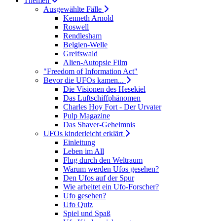
Themen
Ausgewählte Fälle
Kenneth Arnold
Roswell
Rendlesham
Belgien-Welle
Greifswald
Alien-Autopsie Film
"Freedom of Information Act"
Bevor die UFOs kamen...
Die Visionen des Hesekiel
Das Luftschiffphänomen
Charles Hoy Fort - Der Urvater
Pulp Magazine
Das Shaver-Geheimnis
UFOs kinderleicht erklärt
Einleitung
Leben im All
Flug durch den Weltraum
Warum werden Ufos gesehen?
Den Ufos auf der Spur
Wie arbeitet ein Ufo-Forscher?
Ufo gesehen?
Ufo Quiz
Spiel und Spaß