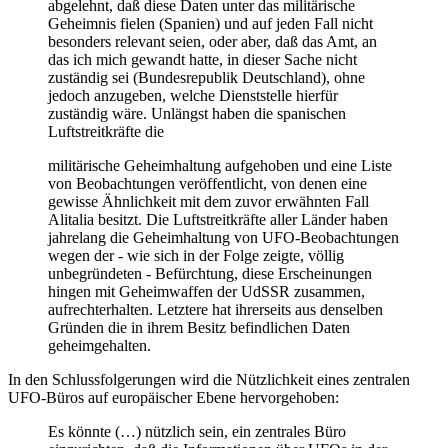
abgelehnt, daß diese Daten unter das militärische
Geheimnis fielen (Spanien) und auf jeden Fall nicht
besonders relevant seien, oder aber, daß das Amt, an
das ich mich gewandt hatte, in dieser Sache nicht
zuständig sei (Bundesrepublik Deutschland), ohne
jedoch anzugeben, welche Dienststelle hierfür
zuständig wäre. Unlängst haben die spanischen
Luftstreitkräfte die
militärische Geheimhaltung aufgehoben und eine Liste
von Beobachtungen veröffentlicht, von denen eine
gewisse Ähnlichkeit mit dem zuvor erwähnten Fall
Alitalia besitzt. Die Luftstreitkräfte aller Länder haben
jahrelang die Geheimhaltung von UFO-Beobachtungen
wegen der - wie sich in der Folge zeigte, völlig
unbegründeten - Befürchtung, diese Erscheinungen
hingen mit Geheimwaffen der UdSSR zusammen,
aufrechterhalten. Letztere hat ihrerseits aus denselben
Gründen die in ihrem Besitz befindlichen Daten
geheimgehalten.
In den Schlussfolgerungen wird die Nützlichkeit eines zentralen
UFO-Büros auf europäischer Ebene hervorgehoben:
Es könnte (…) nützlich sein, ein zentrales Büro