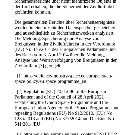
Sicherheitsberichte über nicht identifizierte Objekte in
der Luft erhalten, die die Sicherheit der Zivilluftfahrt
gefährden könnten.
Die gesammelten Berichte über Sicherheitsereignisse
werden in einem zentralen Datenspeicher gespeichert
und ausschließlich zu Sicherheitszwecken analysiert.
Die Meldung, Speicherung und Analyse von
Ereignissen in der Zivilluftfahrt ist in der Verordnung
(EU) Nr. 376/2014 des Europäischen Parlaments und
des Rates vom 3. April 2014 über die Meldung,
Analyse und Weiterverfolgung von Ereignissen in der
Zivilluftfahrt[3] geregelt.
[1] https://defence-industry-space.ec.europa.eu/eu-
space-policy/eu-space-programme_en
[2] Regulation (EU) 2021/696 of the European
Parliament and of the Council of 28 April 2021
establishing the Union Space Programme and the
European Union Agency for the Space Programme and
repealing Regulations (EU) No 912/2010, (EU) No
1285/2013 and (EU) No 377/2014 and Decision No
541/2014/EU.
[3] https://eur-lex.europa.eu/legal-content/EN/TXT/?