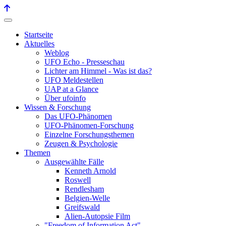
Startseite
Aktuelles
Weblog
UFO Echo - Presseschau
Lichter am Himmel - Was ist das?
UFO Meldestellen
UAP at a Glance
Über ufoinfo
Wissen & Forschung
Das UFO-Phänomen
UFO-Phänomen-Forschung
Einzelne Forschungsthemen
Zeugen & Psychologie
Themen
Ausgewählte Fälle
Kenneth Arnold
Roswell
Rendlesham
Belgien-Welle
Greifswald
Alien-Autopsie Film
"Freedom of Information Act"