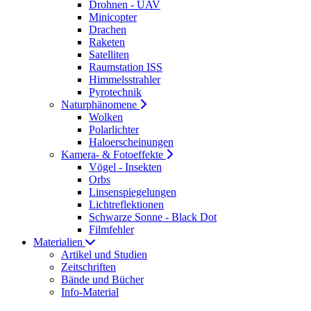
Drohnen - UAV
Minicopter
Drachen
Raketen
Satelliten
Raumstation ISS
Himmelsstrahler
Pyrotechnik
Naturphänomene
Wolken
Polarlichter
Haloerscheinungen
Kamera- & Fotoeffekte
Vögel - Insekten
Orbs
Linsenspiegelungen
Lichtreflektionen
Schwarze Sonne - Black Dot
Filmfehler
Materialien
Artikel und Studien
Zeitschriften
Bände und Bücher
Info-Material