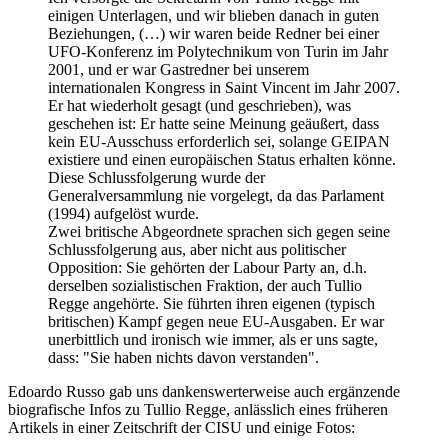
einigen Unterlagen, und wir blieben danach in guten
Beziehungen, (…) wir waren beide Redner bei einer
UFO-Konferenz im Polytechnikum von Turin im Jahr
2001, und er war Gastredner bei unserem
internationalen Kongress in Saint Vincent im Jahr 2007.
Er hat wiederholt gesagt (und geschrieben), was
geschehen ist: Er hatte seine Meinung geäußert, dass
kein EU-Ausschuss erforderlich sei, solange GEIPAN
existiere und einen europäischen Status erhalten könne.
Diese Schlussfolgerung wurde der
Generalversammlung nie vorgelegt, da das Parlament
(1994) aufgelöst wurde.
Zwei britische Abgeordnete sprachen sich gegen seine
Schlussfolgerung aus, aber nicht aus politischer
Opposition: Sie gehörten der Labour Party an, d.h.
derselben sozialistischen Fraktion, der auch Tullio
Regge angehörte. Sie führten ihren eigenen (typisch
britischen) Kampf gegen neue EU-Ausgaben. Er war
unerbittlich und ironisch wie immer, als er uns sagte,
dass: "Sie haben nichts davon verstanden".
Edoardo Russo gab uns dankenswerterweise auch ergänzende
biografische Infos zu Tullio Regge, anlässlich eines früheren
Artikels in einer Zeitschrift der CISU und einige Fotos: