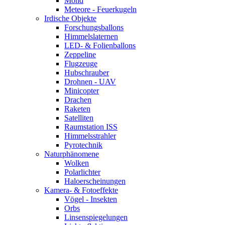
Mond
Meteore - Feuerkugeln
Irdische Objekte
Forschungsballons
Himmelslaternen
LED- & Folienballons
Zeppeline
Flugzeuge
Hubschrauber
Drohnen - UAV
Minicopter
Drachen
Raketen
Satelliten
Raumstation ISS
Himmelsstrahler
Pyrotechnik
Naturphänomene
Wolken
Polarlichter
Haloerscheinungen
Kamera- & Fotoeffekte
Vögel - Insekten
Orbs
Linsenspiegelungen