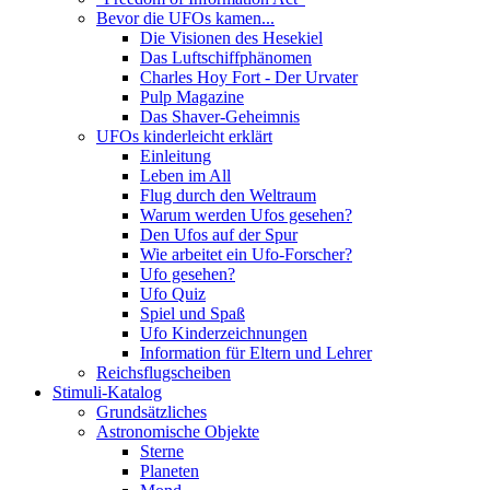
Bevor die UFOs kamen...
Die Visionen des Hesekiel
Das Luftschiffphänomen
Charles Hoy Fort - Der Urvater
Pulp Magazine
Das Shaver-Geheimnis
UFOs kinderleicht erklärt
Einleitung
Leben im All
Flug durch den Weltraum
Warum werden Ufos gesehen?
Den Ufos auf der Spur
Wie arbeitet ein Ufo-Forscher?
Ufo gesehen?
Ufo Quiz
Spiel und Spaß
Ufo Kinderzeichnungen
Information für Eltern und Lehrer
Reichsflugscheiben
Stimuli-Katalog
Grundsätzliches
Astronomische Objekte
Sterne
Planeten