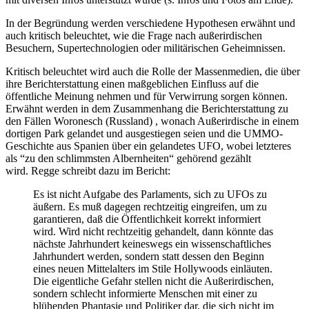
In der Begründung werden verschiedene Hypothesen erwähnt und
auch kritisch beleuchtet, wie die Frage nach außerirdischen
Besuchern, Supertechnologien oder militärischen Geheimnissen.
Kritisch beleuchtet wird auch die Rolle der Massenmedien, die über
ihre Berichterstattung einen maßgeblichen Einfluss auf die
öffentliche Meinung nehmen und für Verwirrung sorgen können.
Erwähnt werden in dem Zusammenhang die Berichterstattung zu
den Fällen Woronesch (Russland) , wonach Außerirdische in einem
dortigen Park gelandet und ausgestiegen seien und die UMMO-
Geschichte aus Spanien über ein gelandetes UFO, wobei letzteres
als “zu den schlimmsten Albernheiten“ gehörend gezählt
wird. Regge schreibt dazu im Bericht:
Es ist nicht Aufgabe des Parlaments, sich zu UFOs zu
äußern. Es muß dagegen rechtzeitig eingreifen, um zu
garantieren, daß die Öffentlichkeit korrekt informiert
wird. Wird nicht rechtzeitig gehandelt, dann könnte das
nächste Jahrhundert keineswegs ein wissenschaftliches
Jahrhundert werden, sondern statt dessen den Beginn
eines neuen Mittelalters im Stile Hollywoods einläuten.
Die eigentliche Gefahr stellen nicht die Außerirdischen,
sondern schlecht informierte Menschen mit einer zu
blühenden Phantasie und Politiker dar, die sich nicht im