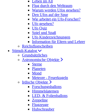
Leben im All
Flug durch den Weltraum
Warum werden Ufos gesehen?
Den Ufos auf der Spur
Wie arbeitet ein Ufo-Forscher?
Ufo gesehen?
Ufo Quiz
Spiel und Spaß
Ufo Kinderzeichnungen
Information für Eltern und Lehrer
Reichsflugscheiben
Stimuli-Katalog
Grundsätzliches
Astronomische Objekte
Sterne
Planeten
Mond
Meteore - Feuerkugeln
Irdische Objekte
Forschungsballons
Himmelslaternen
LED- & Folienballons
Zeppeline
Flugzeuge
Hubschrauber