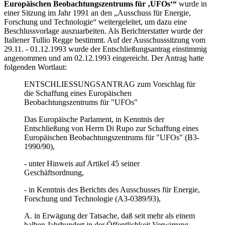
Europäischen Beobachtungszentrums für ‚UFOs‘“
wurde in
einer Sitzung im Jahr 1991 an den „Ausschuss für Energie,
Forschung und Technologie“ weitergeleitet, um dazu eine
Beschlussvorlage auszuarbeiten. Als Berichterstatter wurde der
Italiener Tullio Regge bestimmt. Auf der Ausschusssitzung vom
29.11. - 01.12.1993 wurde der Entschließungsantrag einstimmig
angenommen und am 02.12.1993 eingereicht. Der Antrag hatte
folgenden Wortlaut:
ENTSCHLIESSUNGSANTRAG zum Vorschlag für
die Schaffung eines Europäischen
Beobachtungszentrums für "UFOs"
Das Europäische Parlament, in Kenntnis der
Entschließung von Herrn Di Rupo zur Schaffung eines
Europäischen Beobachtungszentrums für "UFOs" (B3-
1990/90),
- unter Hinweis auf Artikel 45 seiner
Geschäftsordnung,
- in Kenntnis des Berichts des Ausschusses für Energie,
Forschung und Technologie (A3-0389/93),
A. in Erwägung der Tatsache, daß seit mehr als einem
halben Jahrhundert in der Öffentlichkeit Verwirrung