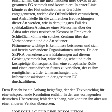
einzurichten, daß die Informationen über UFOs in der
gesamten EG sammelt und koordiniert. In erster Linie
könnte es der Flut unkontrollierter Gerüchte
entgegentreten, welche die Öffentlichkeit verunsichern,
und Anlaufstelle für die zahlreichen Beobachtungen
dieser Art werden, wie in dem jüngsten Fall des
spektakulären Absturzes eines Meteoriten über der
Adria oder eines russischen Kosmos in Frankreich.
Schließlich könnte ein solches Zentrum über das
Vorhandensein und die Art seltener
Phänomene wichtige Erkenntnisse beisteuern und sich
auf bereits vorhandene Organisationen stützen. Da der
SEPRA bemerkenswerte Erfahrungen auf diesem
Gebiet gesammelt hat, wäre die logische und nicht
kostspielige Konsequenz, ihm eine europäische Rolle
und einen europäischen Status zu verleihen, der es ihm
ermöglichen würde, Untersuchungen und
Informationsaktionen in der gesamten EG
durchzuführen.
Dem Bericht ist ein Anhang beigefügt, der den Textvorschlag für
eine entsprechende Resolution enthält. In der uns vorliegenden
deutschen Übersetzung fehlt der Anhang, wir konnten ihn aber aus
einer anderen Version übersetzen.
VORSCHLAG FÜR EINE RESOLUTION