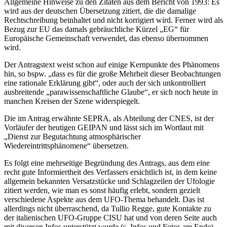
Allgemeine Hinweise zu den Zitaten aus dem Bericht von 1993: Es
wird aus der deutschen Übersetzung zitiert, die die damalige
Rechtschreibung beinhaltet und nicht korrigiert wird. Ferner wird als
Bezug zur EU das damals gebräuchliche Kürzel „EG“ für
Europäische Gemeinschaft verwendet, das ebenso übernommen
wird.
Der Antragstext weist schon auf einige Kernpunkte des Phänomens
hin, so bspw. „dass es für die große Mehrheit dieser Beobachtungen
eine rationale Erklärung gibt“, oder auch der sich unkontrolliert
ausbreitende „parawissenschaftliche Glaube“, er sich noch heute in
manchen Kreisen der Szene widerspiegelt.
Die im Antrag erwähnte SEPRA, als Abteilung der CNES, ist der
Vorläufer der heutigen GEIPAN und lässt sich im Wortlaut mit
„Dienst zur Begutachtung atmosphärischer
Wiedereintrittsphänomene“ übersetzen.
Es folgt eine mehrseitige Begründung des Antrags, aus dem eine
recht gute Informiertheit des Verfassers ersichtlich ist, in dem keine
allgemein bekannten Versatzstücke und Schlagzeilen der Ufologie
zitiert werden, wie man es sonst häufig erlebt, sondern gezielt
verschiedene Aspekte aus dem UFO-Thema behandelt. Das ist
allerdings nicht überraschend, da Tullio Regge, gute Kontakte zu
der italienischen UFO-Gruppe CISU hat und von deren Seite auch
mit diversen Infos unterstützt wurde (s. Infos und Fotos am Ende).