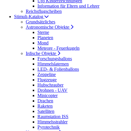
Ufo Kinderzeichnungen
Information für Eltern und Lehrer
Reichsflugscheiben
Stimuli-Katalog
Grundsätzliches
Astronomische Objekte
Sterne
Planeten
Mond
Meteore - Feuerkugeln
Irdische Objekte
Forschungsballons
Himmelslaternen
LED- & Folienballons
Zeppeline
Flugzeuge
Hubschrauber
Drohnen - UAV
Minicopter
Drachen
Raketen
Satelliten
Raumstation ISS
Himmelsstrahler
Pyrotechnik