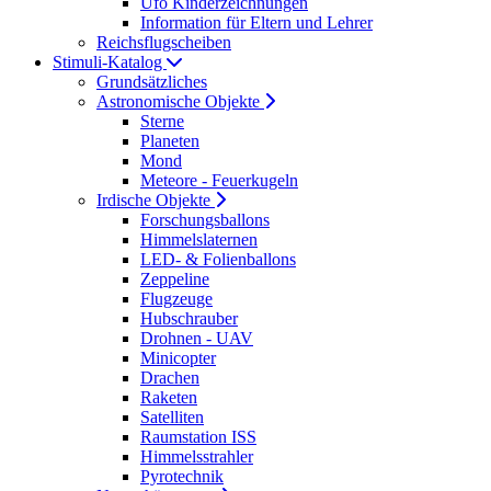
Ufo Kinderzeichnungen
Information für Eltern und Lehrer
Reichsflugscheiben
Stimuli-Katalog
Grundsätzliches
Astronomische Objekte
Sterne
Planeten
Mond
Meteore - Feuerkugeln
Irdische Objekte
Forschungsballons
Himmelslaternen
LED- & Folienballons
Zeppeline
Flugzeuge
Hubschrauber
Drohnen - UAV
Minicopter
Drachen
Raketen
Satelliten
Raumstation ISS
Himmelsstrahler
Pyrotechnik