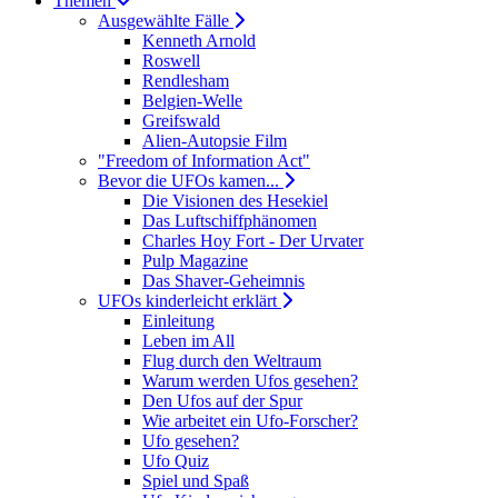
Themen
Ausgewählte Fälle
Kenneth Arnold
Roswell
Rendlesham
Belgien-Welle
Greifswald
Alien-Autopsie Film
"Freedom of Information Act"
Bevor die UFOs kamen...
Die Visionen des Hesekiel
Das Luftschiffphänomen
Charles Hoy Fort - Der Urvater
Pulp Magazine
Das Shaver-Geheimnis
UFOs kinderleicht erklärt
Einleitung
Leben im All
Flug durch den Weltraum
Warum werden Ufos gesehen?
Den Ufos auf der Spur
Wie arbeitet ein Ufo-Forscher?
Ufo gesehen?
Ufo Quiz
Spiel und Spaß