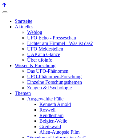
Startseite
Aktuelles
Weblog
UFO Echo - Presseschau
Lichter am Himmel - Was ist das?
UFO Meldestellen
UAP at a Glance
Über ufoinfo
Wissen & Forschung
Das UFO-Phänomen
UFO-Phänomen-Forschung
Einzelne Forschungsthemen
Zeugen & Psychologie
Themen
Ausgewählte Fälle
Kenneth Arnold
Roswell
Rendlesham
Belgien-Welle
Greifswald
Alien-Autopsie Film
"Freedom of Information Act"