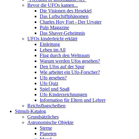
Bevor die UFOs kamen...
Die Visionen des Hesekiel
Das Luftschiffphänomen
Charles Hoy Fort - Der Urvater
Pulp Magazine
Das Shaver-Geheimnis
UFOs kinderleicht erklärt
Einleitung
Leben im All
Flug durch den Weltraum
Warum werden Ufos gesehen?
Den Ufos auf der Spur
Wie arbeitet ein Ufo-Forscher?
Ufo gesehen?
Ufo Quiz
Spiel und Spaß
Ufo Kinderzeichnungen
Information für Eltern und Lehrer
Reichsflugscheiben
Stimuli-Katalog
Grundsätzliches
Astronomische Objekte
Sterne
Planeten