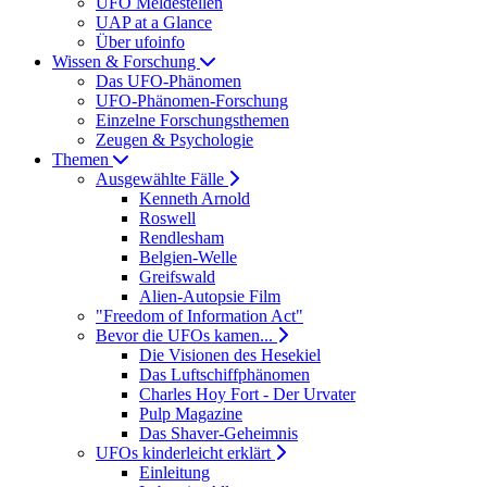
UFO Meldestellen
UAP at a Glance
Über ufoinfo
Wissen & Forschung
Das UFO-Phänomen
UFO-Phänomen-Forschung
Einzelne Forschungsthemen
Zeugen & Psychologie
Themen
Ausgewählte Fälle
Kenneth Arnold
Roswell
Rendlesham
Belgien-Welle
Greifswald
Alien-Autopsie Film
"Freedom of Information Act"
Bevor die UFOs kamen...
Die Visionen des Hesekiel
Das Luftschiffphänomen
Charles Hoy Fort - Der Urvater
Pulp Magazine
Das Shaver-Geheimnis
UFOs kinderleicht erklärt
Einleitung