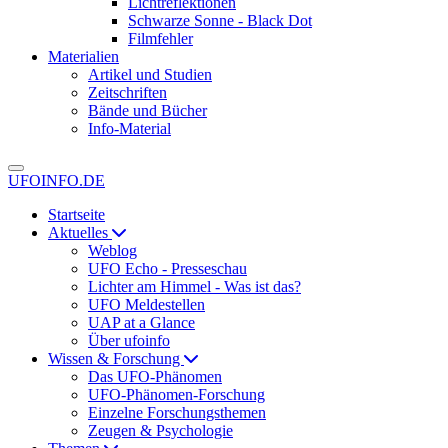
Lichtreflektionen
Schwarze Sonne - Black Dot
Filmfehler
Materialien
Artikel und Studien
Zeitschriften
Bände und Bücher
Info-Material
UFOINFO.DE
Startseite
Aktuelles
Weblog
UFO Echo - Presseschau
Lichter am Himmel - Was ist das?
UFO Meldestellen
UAP at a Glance
Über ufoinfo
Wissen & Forschung
Das UFO-Phänomen
UFO-Phänomen-Forschung
Einzelne Forschungsthemen
Zeugen & Psychologie