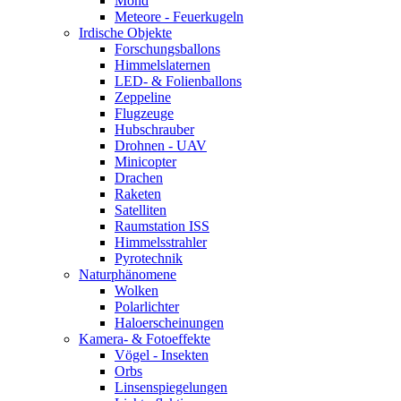
Mond
Meteore - Feuerkugeln
Irdische Objekte
Forschungsballons
Himmelslaternen
LED- & Folienballons
Zeppeline
Flugzeuge
Hubschrauber
Drohnen - UAV
Minicopter
Drachen
Raketen
Satelliten
Raumstation ISS
Himmelsstrahler
Pyrotechnik
Naturphänomene
Wolken
Polarlichter
Haloerscheinungen
Kamera- & Fotoeffekte
Vögel - Insekten
Orbs
Linsenspiegelungen