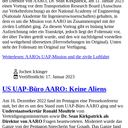
der Direktor von AARO, Dr. Sean Kirkpatrick, am 11. Januar 2023
einen Vortrag vor dem Transportation Research Board (Ausschuss
zur Verkehrsforschung) an der National Academy of Engineering
(Nationale Akademie für Ingenieurswissenschaften) gehalten, in
dem es um die Mission von AARO im Zusammenspiel mit der
zivilen Luftfahrt ging. Zu diesem Vortrag gibt es bislang keine
Aufzeichnung oder ein Transkript, jedoch liegt der Foliensatz vor,
der über Twitter geteilt wurde, und den wir nachfolgend vorstellen
und weitgehend übersetzen (Hervorhebungen im Original). Unten
steht der Foliensatz im Original zur Verfügung.
Weiterlesen: AAROs UAP-Mission und die zivile Luftfahrt
Jochen Ickinger
Veröffentlicht: 17. Januar 2023
US UAP-Büro AARO: Keine Aliens
Am 16. Dezember 2022 fand im Pentagon eine Pressekonferenz
statt, bei der es um den Stand zum UAP-Büro AARO ging und wo
Understaatssekretär Ronald Moultrie
vom
Verteidigungsministerium sowie
Dr. Sean Kirkpatrick als
Direktor von AARO
Fragen beantworteten. Moderiert wurde das
Ganze von der Pentagon-Sprecherin Sue Gough. Das Ganze fand