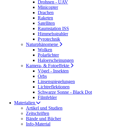
Drohnen - UAV
Minicopter
Drachen
Raketen
Satelliten
Raumstation ISS
Himmelsstrahler
Pyrotechnik
Naturphänomene
Wolken
Polarlichter
Haloerscheinungen
Kamera- & Fotoeffekte
Vögel - Insekten
Orbs
Linsenspiegelungen
Lichtreflektionen
Schwarze Sonne - Black Dot
Filmfehler
Materialien
Artikel und Studien
Zeitschriften
Bände und Bücher
Info-Material