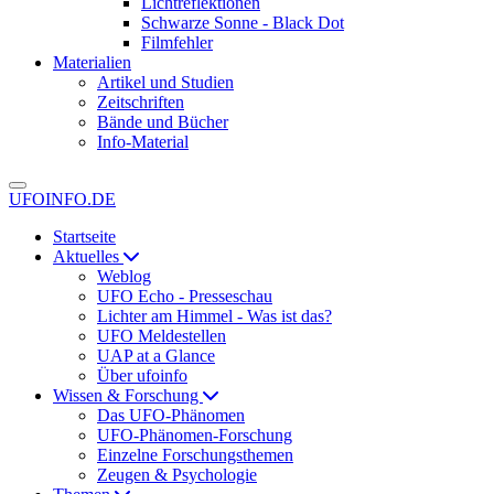
Lichtreflektionen
Schwarze Sonne - Black Dot
Filmfehler
Materialien
Artikel und Studien
Zeitschriften
Bände und Bücher
Info-Material
UFOINFO.DE
Startseite
Aktuelles
Weblog
UFO Echo - Presseschau
Lichter am Himmel - Was ist das?
UFO Meldestellen
UAP at a Glance
Über ufoinfo
Wissen & Forschung
Das UFO-Phänomen
UFO-Phänomen-Forschung
Einzelne Forschungsthemen
Zeugen & Psychologie