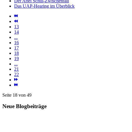
Der Ariel Schul-Zwischenfall
Das UAP-Hearing im Überblick
13
14
...
16
17
18
19
...
21
22
Seite 18 von 49
Neue Blogbeiträge