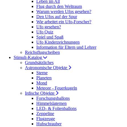
Leben im All
Flug durch den Weltraum
Warum werden Ufos gesehen?
Den Ufos auf der Spur
Wie arbeitet ein Ufo-Forscher?
Ufo gesehen?
Ufo Quiz
Spiel und Spaß
Ufo Kinderzeichnungen
Information für Eltern und Lehrer
Reichsflugscheiben
Stimuli-Katalog
Grundsätzliches
Astronomische Objekte
Sterne
Planeten
Mond
Meteore - Feuerkugeln
Irdische Objekte
Forschungsballons
Himmelslaternen
LED- & Folienballons
Zeppeline
Flugzeuge
Hubschrauber