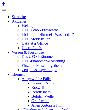
Startseite
Aktuelles
Weblog
UFO Echo - Presseschau
Lichter am Himmel - Was ist das?
UFO Meldestellen
UAP at a Glance
Über ufoinfo
Wissen & Forschung
Das UFO-Phänomen
UFO-Phänomen-Forschung
Einzelne Forschungsthemen
Zeugen & Psychologie
Themen
Ausgewählte Fälle
Kenneth Arnold
Roswell
Rendlesham
Belgien-Welle
Greifswald
Alien-Autopsie Film
"Freedom of Information Act"