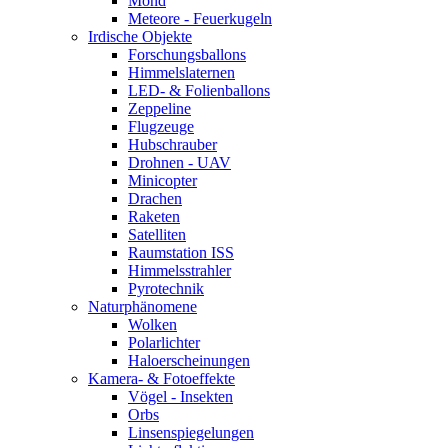
Mond
Meteore - Feuerkugeln
Irdische Objekte
Forschungsballons
Himmelslaternen
LED- & Folienballons
Zeppeline
Flugzeuge
Hubschrauber
Drohnen - UAV
Minicopter
Drachen
Raketen
Satelliten
Raumstation ISS
Himmelsstrahler
Pyrotechnik
Naturphänomene
Wolken
Polarlichter
Haloerscheinungen
Kamera- & Fotoeffekte
Vögel - Insekten
Orbs
Linsenspiegelungen