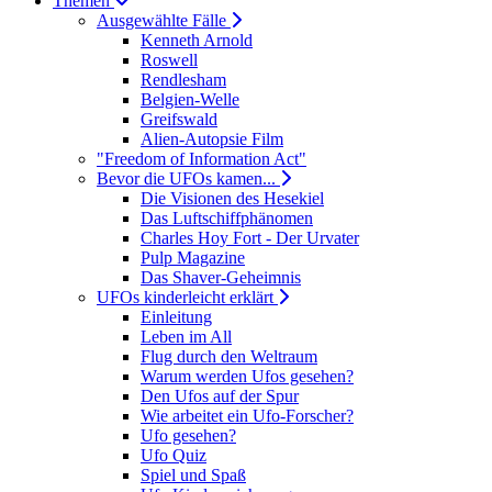
Themen
Ausgewählte Fälle
Kenneth Arnold
Roswell
Rendlesham
Belgien-Welle
Greifswald
Alien-Autopsie Film
"Freedom of Information Act"
Bevor die UFOs kamen...
Die Visionen des Hesekiel
Das Luftschiffphänomen
Charles Hoy Fort - Der Urvater
Pulp Magazine
Das Shaver-Geheimnis
UFOs kinderleicht erklärt
Einleitung
Leben im All
Flug durch den Weltraum
Warum werden Ufos gesehen?
Den Ufos auf der Spur
Wie arbeitet ein Ufo-Forscher?
Ufo gesehen?
Ufo Quiz
Spiel und Spaß