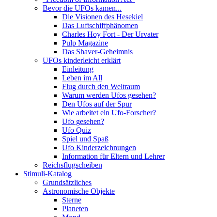
Bevor die UFOs kamen...
Die Visionen des Hesekiel
Das Luftschiffphänomen
Charles Hoy Fort - Der Urvater
Pulp Magazine
Das Shaver-Geheimnis
UFOs kinderleicht erklärt
Einleitung
Leben im All
Flug durch den Weltraum
Warum werden Ufos gesehen?
Den Ufos auf der Spur
Wie arbeitet ein Ufo-Forscher?
Ufo gesehen?
Ufo Quiz
Spiel und Spaß
Ufo Kinderzeichnungen
Information für Eltern und Lehrer
Reichsflugscheiben
Stimuli-Katalog
Grundsätzliches
Astronomische Objekte
Sterne
Planeten