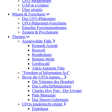
UFO Meldestellen
UAP at a Glance
Über ufoinfo
Wissen & Forschung
Das UFO-Phänomen
UFO-Phänomen-Forschung
Einzelne Forschungsthemen
Zeugen & Psychologie
Themen
Ausgewählte Fälle
Kenneth Arnold
Roswell
Rendlesham
Belgien-Welle
Greifswald
Alien-Autopsie Film
"Freedom of Information Act"
Bevor die UFOs kamen...
Die Visionen des Hesekiel
Das Luftschiffphänomen
Charles Hoy Fort - Der Urvater
Pulp Magazine
Das Shaver-Geheimnis
UFOs kinderleicht erklärt
Einleitung