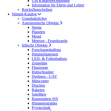
Ufo Kinderzeichnungen
Information für Eltern und Lehrer
Reichsflugscheiben
Stimuli-Katalog
Grundsätzliches
Astronomische Objekte
Sterne
Planeten
Mond
Meteore - Feuerkugeln
Irdische Objekte
Forschungsballons
Himmelslaternen
LED- & Folienballons
Zeppeline
Flugzeuge
Hubschrauber
Drohnen - UAV
Minicopter
Drachen
Raketen
Satelliten
Raumstation ISS
Himmelsstrahler
Pyrotechnik