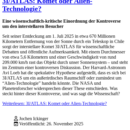
3I/ATLAS: Komet oder Alien-
Technologie?
Eine wissenschaftlich-kritische Einordnung der Kontroverse
um den interstellaren Besucher
Seit seiner Entdeckung am 1. Juli 2025 in etwa 670 Millionen
Kilometern Entfernung von der Sonne durch ein Teleskop in Chile
sorgt der interstellare Komet 3I/ATLAS für wissenschaftliche
Debatten und öffentliche Aufmerksamkeit. Mit einem Durchmesser
von etwa 5,6 Kilometern und einer Geschwindigkeit von rund
209.000 km/h rast das Objekt durch unser Sonnensystem – und steht
im Zentrum einer kontroversen Diskussion. Der Harvard-Astronom
Avi Loeb hat die spekulative Hypothese aufgestellt, dass es sich bei
3I/ATLAS um ein außerirdisches Raumschiff oder zumindest um
“Alien-Technologie” handeln könnte. Die NASA und
Planetenforscher widersprechen dieser These entschieden. Was
steckt hinter dieser Kontroverse, und was sagt die Wissenschaft?
Weiterlesen: 3I/ATLAS: Komet oder Alien-Technologie?
Jochen Ickinger
Veröffentlicht: 26. November 2025