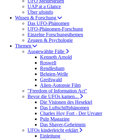
UFO Meldestellen
UAP at a Glance
Über ufoinfo
Wissen & Forschung
Das UFO-Phänomen
UFO-Phänomen-Forschung
Einzelne Forschungsthemen
Zeugen & Psychologie
Themen
Ausgewählte Fälle
Kenneth Arnold
Roswell
Rendlesham
Belgien-Welle
Greifswald
Alien-Autopsie Film
"Freedom of Information Act"
Bevor die UFOs kamen...
Die Visionen des Hesekiel
Das Luftschiffphänomen
Charles Hoy Fort - Der Urvater
Pulp Magazine
Das Shaver-Geheimnis
UFOs kinderleicht erklärt
Einleitung