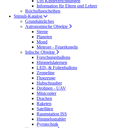
Ufo Kinderzeichnungen
Information für Eltern und Lehrer
Reichsflugscheiben
Stimuli-Katalog
Grundsätzliches
Astronomische Objekte
Sterne
Planeten
Mond
Meteore - Feuerkugeln
Irdische Objekte
Forschungsballons
Himmelslaternen
LED- & Folienballons
Zeppeline
Flugzeuge
Hubschrauber
Drohnen - UAV
Minicopter
Drachen
Raketen
Satelliten
Raumstation ISS
Himmelsstrahler
Pyrotechnik