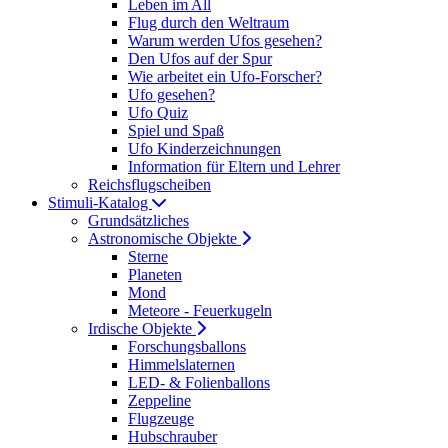
Leben im All
Flug durch den Weltraum
Warum werden Ufos gesehen?
Den Ufos auf der Spur
Wie arbeitet ein Ufo-Forscher?
Ufo gesehen?
Ufo Quiz
Spiel und Spaß
Ufo Kinderzeichnungen
Information für Eltern und Lehrer
Reichsflugscheiben
Stimuli-Katalog
Grundsätzliches
Astronomische Objekte
Sterne
Planeten
Mond
Meteore - Feuerkugeln
Irdische Objekte
Forschungsballons
Himmelslaternen
LED- & Folienballons
Zeppeline
Flugzeuge
Hubschrauber