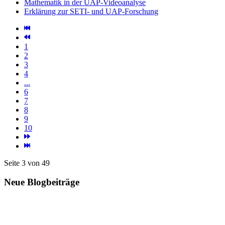
Mathematik in der UAP-Videoanalyse
Erklärung zur SETI- und UAP-Forschung
1
2
3
4
...
6
7
8
9
10
Seite 3 von 49
Neue Blogbeiträge