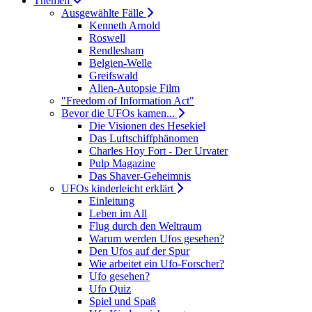
Themen
Ausgewählte Fälle
Kenneth Arnold
Roswell
Rendlesham
Belgien-Welle
Greifswald
Alien-Autopsie Film
"Freedom of Information Act"
Bevor die UFOs kamen...
Die Visionen des Hesekiel
Das Luftschiffphänomen
Charles Hoy Fort - Der Urvater
Pulp Magazine
Das Shaver-Geheimnis
UFOs kinderleicht erklärt
Einleitung
Leben im All
Flug durch den Weltraum
Warum werden Ufos gesehen?
Den Ufos auf der Spur
Wie arbeitet ein Ufo-Forscher?
Ufo gesehen?
Ufo Quiz
Spiel und Spaß