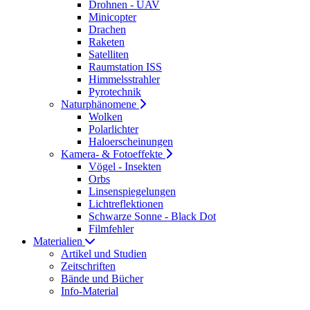
Drohnen - UAV
Minicopter
Drachen
Raketen
Satelliten
Raumstation ISS
Himmelsstrahler
Pyrotechnik
Naturphänomene
Wolken
Polarlichter
Haloerscheinungen
Kamera- & Fotoeffekte
Vögel - Insekten
Orbs
Linsenspiegelungen
Lichtreflektionen
Schwarze Sonne - Black Dot
Filmfehler
Materialien
Artikel und Studien
Zeitschriften
Bände und Bücher
Info-Material