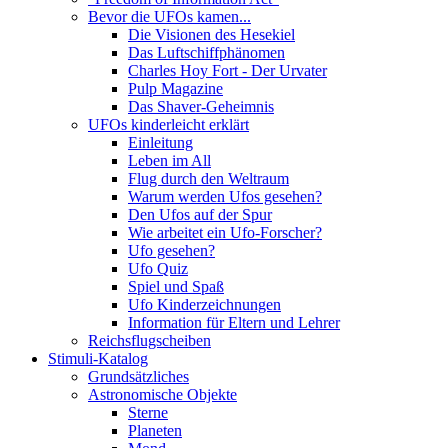
Bevor die UFOs kamen...
Die Visionen des Hesekiel
Das Luftschiffphänomen
Charles Hoy Fort - Der Urvater
Pulp Magazine
Das Shaver-Geheimnis
UFOs kinderleicht erklärt
Einleitung
Leben im All
Flug durch den Weltraum
Warum werden Ufos gesehen?
Den Ufos auf der Spur
Wie arbeitet ein Ufo-Forscher?
Ufo gesehen?
Ufo Quiz
Spiel und Spaß
Ufo Kinderzeichnungen
Information für Eltern und Lehrer
Reichsflugscheiben
Stimuli-Katalog
Grundsätzliches
Astronomische Objekte
Sterne
Planeten