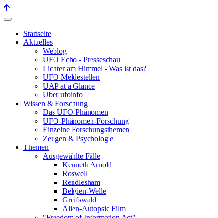
Startseite
Aktuelles
Weblog
UFO Echo - Presseschau
Lichter am Himmel - Was ist das?
UFO Meldestellen
UAP at a Glance
Über ufoinfo
Wissen & Forschung
Das UFO-Phänomen
UFO-Phänomen-Forschung
Einzelne Forschungsthemen
Zeugen & Psychologie
Themen
Ausgewählte Fälle
Kenneth Arnold
Roswell
Rendlesham
Belgien-Welle
Greifswald
Alien-Autopsie Film
"Freedom of Information Act"