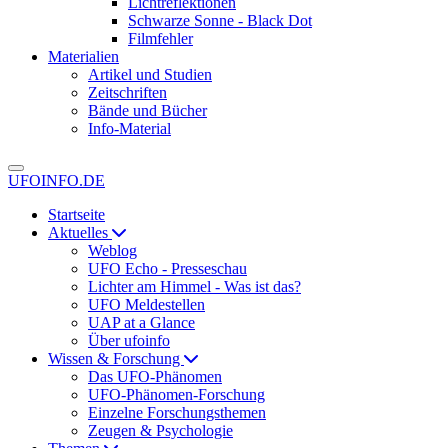
Lichtreflektionen
Schwarze Sonne - Black Dot
Filmfehler
Materialien
Artikel und Studien
Zeitschriften
Bände und Bücher
Info-Material
UFOINFO.DE
Startseite
Aktuelles
Weblog
UFO Echo - Presseschau
Lichter am Himmel - Was ist das?
UFO Meldestellen
UAP at a Glance
Über ufoinfo
Wissen & Forschung
Das UFO-Phänomen
UFO-Phänomen-Forschung
Einzelne Forschungsthemen
Zeugen & Psychologie