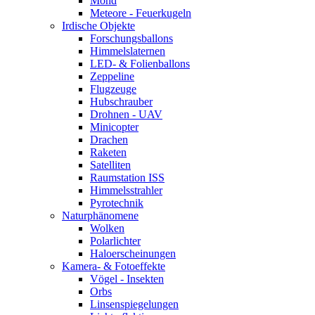
Mond
Meteore - Feuerkugeln
Irdische Objekte
Forschungsballons
Himmelslaternen
LED- & Folienballons
Zeppeline
Flugzeuge
Hubschrauber
Drohnen - UAV
Minicopter
Drachen
Raketen
Satelliten
Raumstation ISS
Himmelsstrahler
Pyrotechnik
Naturphänomene
Wolken
Polarlichter
Haloerscheinungen
Kamera- & Fotoeffekte
Vögel - Insekten
Orbs
Linsenspiegelungen